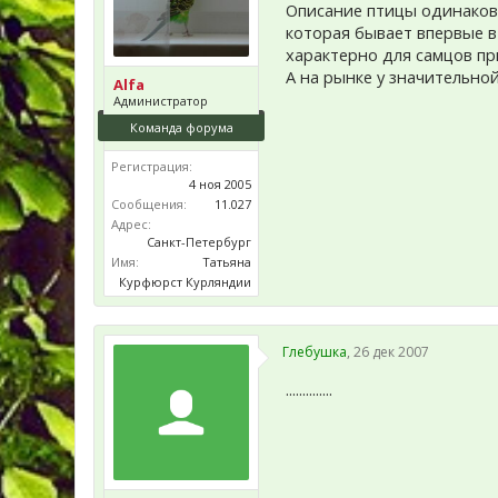
Описание птицы одинаково
которая бывает впервые в 
характерно для самцов пр
А на рынке у значительной
Alfa
Администратор
Команда форума
Регистрация:
4 ноя 2005
Сообщения:
11.027
Адрес:
Санкт-Петербург
Имя:
Татьяна
Курфюрст Курляндии
Глебушка
,
26 дек 2007
..............