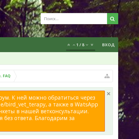
1
/
8
ВХОД
. FAQ
рум. К ней можно обратиться через
/bird_vet_terapy, а также в WatsApp
нкеты в нашей ветконсультации.
 без ответа. Благодарим за