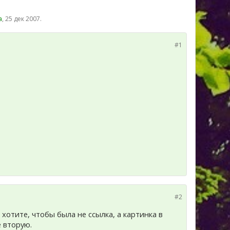
а
,
25 дек 2007
.
#1
#2
 хотите, чтобы была не ссылка, а картинка в
е вторую.