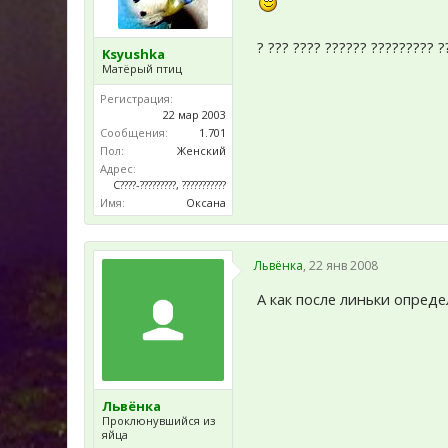
? ??? ???? ?????? ????????? ?
Ksyushka
Матёрый птиц
Регистрация:
22 мар 2003
Сообщения:
1.701
Пол:
Женский
Адрес:
C????-?????????, ???????????
Имя:
Оксана
Львёнка
,
22 янв 2008
А как после линьки опреде
Львёнка
Проклюнувшийся из
яйца