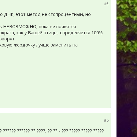
#5
по ДНК, этот метод не стопроцентный, но
ить НЕВОЗМОЖНО, пока не появятся
окраса, как у Вашей птицы, определяется 100%.
оворят.
тиковую жердочку лучше заменить на
#6
? ?????? ?????? ?? ????, ?? ?? - ??? ????? ????? ?????