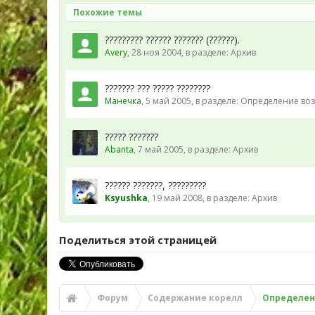
Похожие темы
????????? ?????? ??????? (??????).
Avery
,
28 ноя 2004
, в разделе:
Архив
??????? ??? ????? ????????
Манечка
,
5 май 2005
, в разделе:
Определение воз
????? ???????
Abanta
,
7 май 2005
, в разделе:
Архив
?????? ???????, ?????????
Ksyushka
,
19 май 2008
, в разделе:
Архив
Поделиться этой страницей
Форум
Содержание корелл
Определени