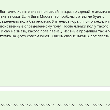
Вы точно хотите знать пол своей птицы, то сделайте анализ 
нь высока. Если Вы в Москве, то проблем с этим не будет.
ределению пола без анализа. У птенцов корелл пол определ
свойственные определенному полу. После линьки пол у такого 
 сам не знать, какого пола птенец. Честные продавцы так и г
птичка на фото совсем юная... Очень славненькая. А вот плас
??????? ??? ????? ?? ????????????... ??? ???? ?? ? ??? ???? ??????? ? ?