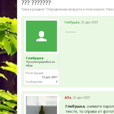
??? ???????
Тема в разделе "
Определение возраста и пола корелл. Плю
Глебушка
,
25 дек 2007
..............
Глебушка
Проклюнувшийся из
яйца
Регистрация:
25 дек 2007
Сообщения:
3
Alfa
,
25 дек 2007
Глебушка
, снимите парол
тексте, то справа от фото