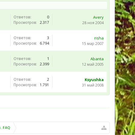
Ответов:
0
Avery
Просмотров:
2.317
28 ноя 2004
Ответов:
3
risha
Просмотров:
6.794
15 мар 2007
Ответов:
1
Abanta
Просмотров:
2.399
12 май 2005
Ответов:
2
Ksyushka
Просмотров:
1.791
31 май 2008
. FAQ