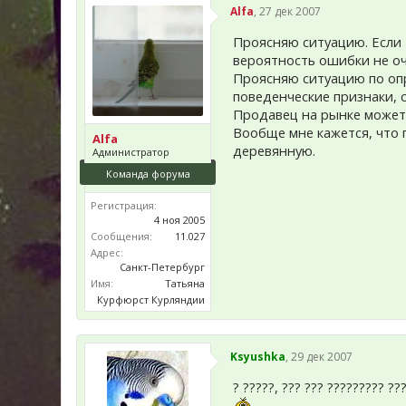
Alfa
,
27 дек 2007
Проясняю ситуацию. Если 
вероятность ошибки не оче
Проясняю ситуацию по оп
поведенческие признаки, 
Продавец на рынке может и
Вообще мне кажется, что 
Alfa
деревянную.
Администратор
Команда форума
Регистрация:
4 ноя 2005
Сообщения:
11.027
Адрес:
Санкт-Петербург
Имя:
Татьяна
Курфюрст Курляндии
Ksyushka
,
29 дек 2007
? ?????, ??? ??? ????????? ???