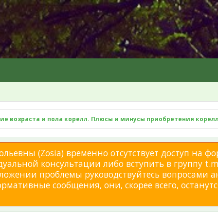
е возраста и пола корелл. Плюсы и минусы приобретения корелл
льевны (Zosia) временно отсутствует доступ на фо
дуальной консультации либо вступить в группу t.me
изложении проблемы руководствуйтесь вопросами а
мативные сообщения, они, скорее всего, останутся