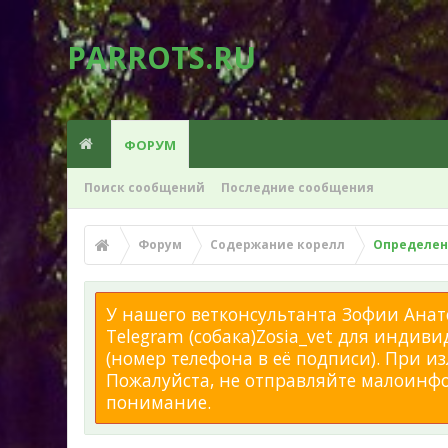
PARROTS.RU
ФОРУМ
Поиск сообщений
Последние сообщения
Форум
Содержание корелл
Определени
У нашего ветконсультанта Зофии Анато
Telegram (собака)Zosia_vet для индиви
(номер телефона в её подписи). При 
Пожалуйста, не отправляйте малоинфор
понимание.