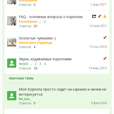
Колобанов
1 мар 2017
Ответов:
0
FAQ - основные вопросы о кореллах
Колобанов
...
2
12 янв 2017
Ответов:
20
Хохлатые чумазики :)
Никитина Надежда
19 сен 2016
Ответов:
4
Звуки, издаваемые кореллами
Serjick
...
2
3
4
19 мар 2013
Ответов:
78
ОБЫЧНЫЕ ТЕМЫ
Моя Корелла просто сидит на карнизе и ничем не
интересуется
Rei_kun_
9 фев 2026
Ответов:
0