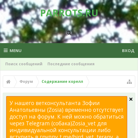
PARROTS.RU
MENU
ВХОД
Поиск сообщений
Последние сообщения
Форум
Содержание корелл
У нашего ветконсультанта Зофии
Анатольевны (Zosia) временно отсутствует
доступ на форум. К ней можно обратиться
через Telegram (собака)Zosia_vet для
индивидуальной консультации либо
вступить в группу t.me/bird_vet_terapy, а