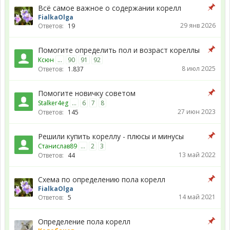
Всё самое важное о содержании корелл
FialkaOlga
29 янв 2026
Ответов:
19
Помогите определить пол и возраст кореллы
Ксюн
...
90
91
92
8 июл 2025
Ответов:
1.837
Помогите новичку советом
Stalker4eg
...
6
7
8
27 июн 2023
Ответов:
145
Решили купить кореллу - плюсы и минусы
Станислав89
...
2
3
13 май 2022
Ответов:
44
Схема по определению пола корелл
FialkaOlga
14 май 2021
Ответов:
5
Определение пола корелл