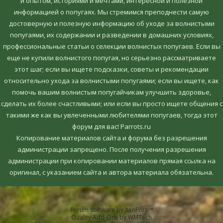
и опытом, историями и мечтами, интересной и полезной
информацией о попугаях. Мы стремимся преподнести самую
достоверную и полезную информацию об уходе за волнистыми
попугаями, их содержании и разведении в домашних условиях,
профессиональные статьи о селекции волнистых попугаев. Если вы
еще не купили волнистого попугая, но серьезно рассматриваете
этот шаг; если вы ищете подсказки, советы и рекомендации
относительно ухода за волнистыми попугаями; если вы ищете, как
помочь вашим волнистым попугайчикам улучшить здоровье,
сделать их более счастливыми; или если вы просто ищете общения с
такими же как вы увлеченными любителями попугаев, тогда этот
форум для вас! Parrots.ru
Копирование материалов сайта и форума без разрешения
администрации запрещено. После получения разрешения
администрации при копировании материалов прямая ссылка на
оригинал, c указанием сайта и автора материала обязательна.
Forum software by XenForo™
Quality Add-Ons by WMTech