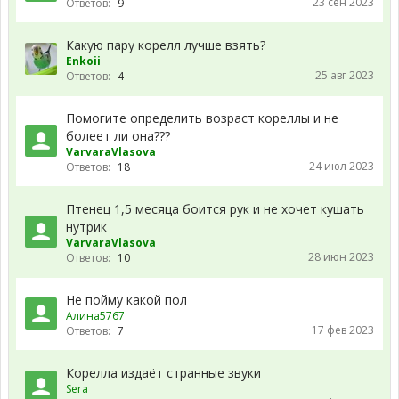
23 сен 2023
Ответов:
9
Какую пару корелл лучше взять?
Enkoii
25 авг 2023
Ответов:
4
Помогите определить возраст кореллы и не
болеет ли она???
VarvaraVlasova
24 июл 2023
Ответов:
18
Птенец 1,5 месяца боится рук и не хочет кушать
нутрик
VarvaraVlasova
28 июн 2023
Ответов:
10
Не пойму какой пол
Алина5767
17 фев 2023
Ответов:
7
Корелла издаёт странные звуки
Sera