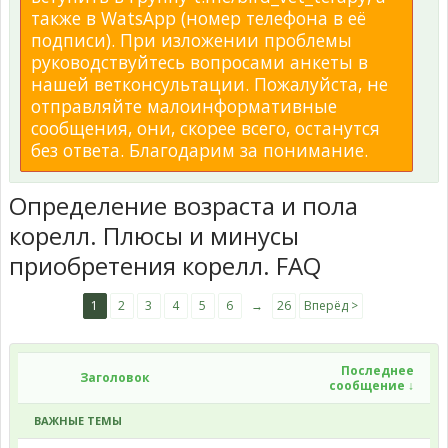
также в WatsApp (номер телефона в её
подписи). При изложении проблемы
руководствуйтесь вопросами анкеты в
нашей ветконсультации. Пожалуйста, не
отправляйте малоинформативные
сообщения, они, скорее всего, останутся
без ответа. Благодарим за понимание.
Определение возраста и пола
корелл. Плюсы и минусы
приобретения корелл. FAQ
1
2
3
4
5
6
→
26
Вперёд >
Последнее
Заголовок
сообщение ↓
ВАЖНЫЕ ТЕМЫ