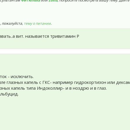
нсультантам
Фитюлька
или
Zosia
, попросите посмотреть Вашу тему. Дайте
, пожалуйста,
тему о питании
.
вать..а вит. называется тривитамин Р
ток - исключить.
апле глазных капель с ГКС- например гидрокортизон или декса
азных капель типа Индоколлир- и в ноздрю и в глаз.
 Альбуцид.