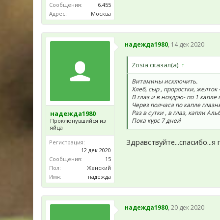
Сообщения:
6.455
Адрес:
Москва
надежда1980
,
14 дек 2020
Zosia сказал(а):
↑
Витамины исключить.
Хлеб, сыр , проростки, желток
В глаз и в ноздрю- по 1 капл
Через полчаса по капле глазн
Раз в сутки , в глаз, капли Аль
надежда1980
Пока курс 7 дней
Проклюнувшийся из
яйца
Здравствуйте...спасибо...
Регистрация:
12 дек 2020
Сообщения:
15
Пол:
Женский
Имя:
надежда
надежда1980
,
20 дек 2020