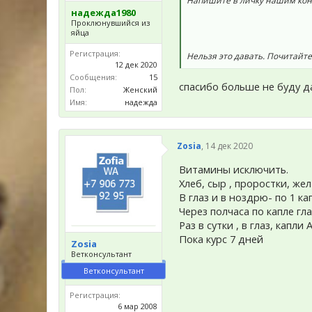
Напишите в личку нашим ко
надежда1980
Проклюнувшийся из
яйца
Регистрация:
Нельзя это давать. Почитайте
12 дек 2020
Сообщения:
15
спасибо больше не буду да
Пол:
Женский
Имя:
надежда
Zosia
,
14 дек 2020
Витамины исключить.
Хлеб, сыр , проростки, жел
В глаз и в ноздрю- по 1 к
Через полчаса по капле гл
Раз в сутки , в глаз, капли
Пока курс 7 дней
Zosia
Ветконсультант
Ветконсультант
Регистрация:
6 мар 2008