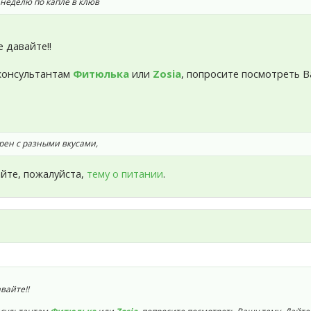
неделю по капле в клюв
 давайте!!
консультантам
Фитюлька
или
Zosia
, попросите посмотреть В
рен с разными вкусами,
айте, пожалуйста,
тему о питании
.
вайте!!