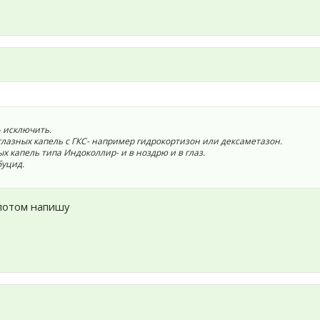
 - исключить.
е глазных капель с ГКС- например гидрокортизон или дексаметазон.
ых капель типа Индоколлир- и в ноздрю и в глаз.
буцид.
я потом напишу