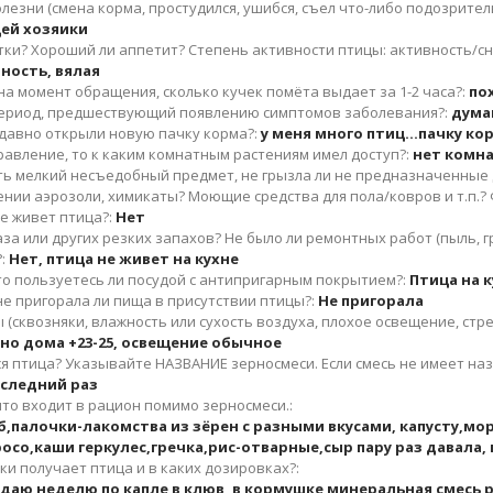
езни (смена корма, простудился, ушибся, съел что-либо подозрительн
щей хозяики
утки? Хороший ли аппетит? Степень активности птицы: активность/с
ность, вялая
а момент обращения, сколько кучек помёта выдает за 1-2 часа?:
по
период, предшествующий появлению симптомов заболевания?:
дума
к давно открыли новую пачку корма?:
у меня много птиц...пачку 
равление, то к каким комнатным растениям имел доступ?:
нет комн
ить мелкий несъедобный предмет, не грызла ли не предназначенные 
ении аэрозоли, химикаты? Моющие средства для пола/ковров и т.п.?
де живет птица?:
Нет
аза или других резких запахов? Не было ли ремонтных работ (пыль, гр
:
Нет, птица не живет на кухне
 то пользуетесь ли посудой с антипригарным покрытием?:
Птица на к
 не пригорала ли пища в присутствии птицы?:
Не пригорала
(сквозняки, влажность или сухость воздуха, плохое освещение, стрес
но дома +23-25, освещение обычное
 птица? Указывайте НАЗВАНИЕ зерносмеси. Если смесь не имеет назва
оследний раз
то входит в рацион помимо зерносмеси.:
б,палочки-лакомства из зёрен с разными вкусами, капусту,м
росо,каши геркулес,гречка,рис-отварные,сыр пару раз давала,
и получает птица и в каких дозировках?:
даю неделю по капле в клюв, в кормушке минеральная смесь р