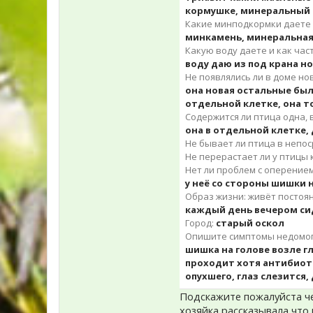
кормушке, минеральный
Какие минподкормки даете 
минкамень, минеральная 
Какую воду даете и как час
воду даю из под крана н
Не появлялись ли в доме но
она новая остальные был
отдельной клетке, она т
Содержится ли птица одна, в
она в отдельной клетке,
Не бывает ли птица в непос
Не перерастает ли у птицы 
Нет ли проблем с оперение
у неё со стороны шишки
Образ жизни: живёт постоян
каждый день вечером сиди
Город:
старый оскол
Опишите симптомы недомога
шишка на голове возле г
проходит хотя антибиоти
опухшего, глаз слезится
Подскажите пожалуйста че
хозяйка рассказывала что н