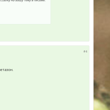
 ссылку на Вашу тему в письме.
#4
метазон.