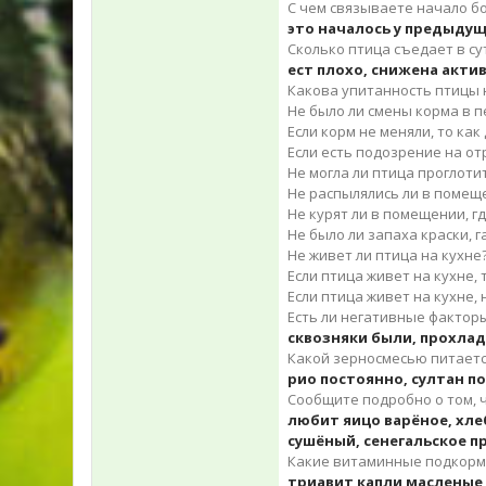
С чем связываете начало бол
это началось у предыду
Сколько птица съедает в с
ест плохо, снижена актив
Какова упитанность птицы н
Не было ли смены корма в 
Если корм не меняли, то ка
Если есть подозрение на от
Не могла ли птица проглот
Не распылялись ли в помещ
Не курят ли в помещении, г
Не было ли запаха краски, г
Не живет ли птица на кухне?
Если птица живет на кухне,
Если птица живет на кухне,
Есть ли негативные факторы 
сквозняки были, прохлад
Какой зерносмесью питается
рио постоянно, султан п
Сообщите подробно о том, ч
любит яицо варёное, хле
сушёный, сенегальское п
Какие витаминные подкормк
триавит капли масленые 