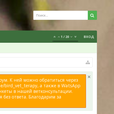
1
/
20
ВХОД
рум. К ней можно обратиться через
/bird_vet_terapy, а также в WatsApp
нкеты в нашей ветконсультации.
 без ответа. Благодарим за