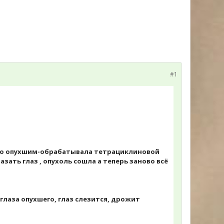
#1
ого опухшим-обрабатывала тетрациклиновой
ать глаз , опухоль сошла а теперь заново всё
глаза опухшего, глаз слезится, дрожит