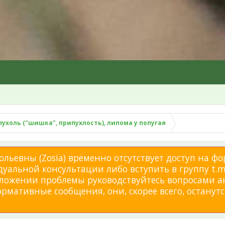
пухоль ("шишка", припухлость), липома у попугая
льевны (Zosia) временно отсутствует доступ на фо
дуальной консультации либо вступить в группу t.me
изложении проблемы руководствуйтесь вопросами а
мативные сообщения, они, скорее всего, останутся