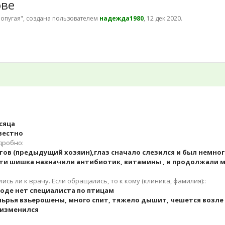
ове
попугая
", создана пользователем
надежда1980
,
12 дек 2020
.
сяца
вестно
одробно:
тов (предыдущий хозяин),глаз сначало слезился и был немн
ти шишка назначили антибиотик, витамины , и продолжали маз
сь ли к врачу. Если обращались, то к кому (клиника, фамилия)::
городе нет специалиста по птицам
пьрья взьерошены, много спит, тяжело дышит, чешется возле 
 изменился