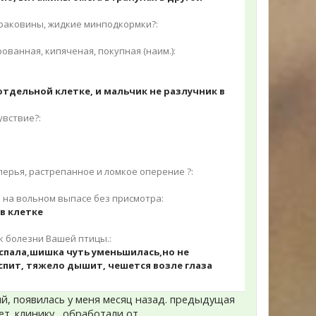
 раковины, жидкие минподкормки?:
ованная, кипяченая, покупная (наим.):
отдельной клетке, и мальчик не разлучник в
увствие?:
ерья, растрепанное и ломкое оперение ?:
ь на вольном выпасе без присмотра:
 в клетке
к болезни Вашей птицы.:
 спала,шишка чуть уменьшилась,но не
спит, тяжело дышит, чешется возле глаза
ый, появилась у меня месяц назад. предыдущая
вет. клинику , обработали от