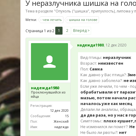
У неразлучника шишка на гол
Тема в разделе "
Опухоль ("шишка", припухлость), липома у 
Метки:
чем лечить
шишка на голове
1
2
Вперёд >
Страница 1 из 2
надежда1980
,
12 дек 2020
Вид птицы:
неразлучник
Возраст:
неизвестен
Пол:
Самка
Как давно у Вас птица?:
3ме
Как давно заболела?:
не из
Если уже лечили, то чем - п
надежда1980
обрабатывали от парази
Проклюнувшийся из
яйца
мазью, потом начала рас
началось уже как месяц
Регистрация:
Делали ли анализы, обращали
12 дек 2020
да два раза, но у нас в 
Сообщения:
15
Симптомы::
плохо кушает,
Пол:
Женский
Не изменился ли помет?:
Не
Имя:
надежда
Не было ли рвоты?:
нет