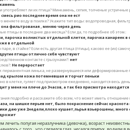
 камень
и употребляет ли их птица? Минкамень, сепия, толченые устричные
смесь рио последнее время она не ест
то меняете воду в поилке? Укажите тип воды: водопроводная, фильтр
о она фильтрованая , меняю через день
вые птицы в последние два месяца? Если да, то подробнее об этом.:
и, парочка волнистых отдельной клетке, парочка канареек в 
оже в отдельной
 паре, в стайке? Если есть другая птица (птицы), каково ее (их) самоч
 другие птицы отлично себя чувствуют
редственном контакте с грызунами?:
нет
клюв?:
Не переростает
м: перманентная линька, не развернувшиеся или деформированные п
 над крылом кожа потемневшая и торчат пеньки
но в клетке, гуляет под присмотром ежедневно, находится весь ден
т у меня на плече до 3часов, а так без присмотра находится
ния подробно и расскажите обо всем, что может иметь отношение 
лаза, на шишке перьев нет, было покраснение сейчас краснота
ки даю уже 2недели,плохо кушает,пьрья взьерошены, много 
, дрожит
м лечить попугая неразлучника (девочка), возраст неизвестн
ачалось с того , что слезился глаз, чесался,припух, водили в 