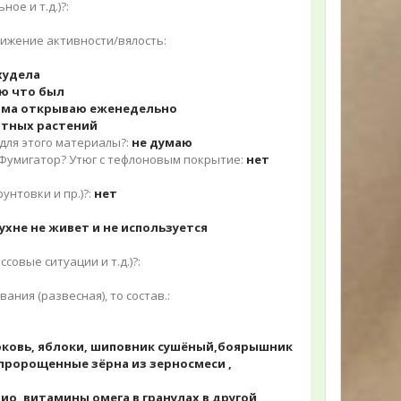
ое и т.д.)?:
нижение активности/вялость:
худела
ю что был
корма открываю еженедельно
атных растений
для этого материалы?:
не думаю
 Фумигатор? Утюг с тефлоновым покрытие:
нет
унтовки и пр.)?:
нет
ухне не живет и не используется
совые ситуации и т.д.)?:
ния (развесная), то состав.:
орковь, яблоки, шиповник сушёный,боярышник
 пророщенные зёрна из зерносмеси ,
ио, витамины омега в гранулах в другой