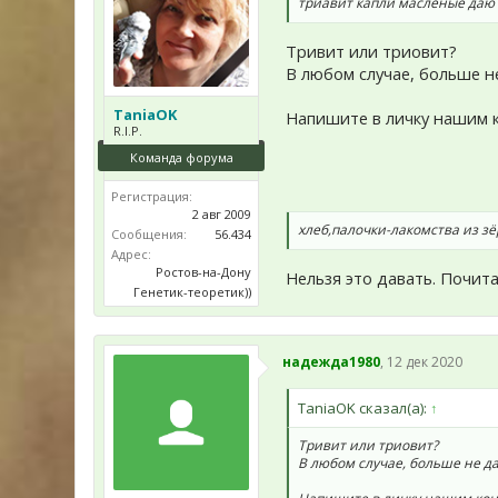
триавит капли масленые даю 
Тривит или триовит?
В любом случае, больше не
TaniaOK
Напишите в личку нашим 
R.I.P.
Команда форума
Регистрация:
2 авг 2009
хлеб,палочки-лакомства из зё
Сообщения:
56.434
Адрес:
Ростов-на-Дону
Нельзя это давать. Почит
Генетик-теоретик))
надежда1980
,
12 дек 2020
TaniaOK сказал(а):
↑
Тривит или триовит?
В любом случае, больше не да