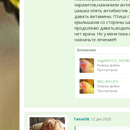
паразитов,назначили анти
шишка опять антибиотик ,
давать витамины. Птица с
крылышком со стороны шиш
продолжаю давать,водила о
нет врача. Но у меня пока
назначьте лечение!!!
Вложения:
img20201212_1412583
Размер файла:
Просмотров:
IMG_6951.JPG
Размер файла:
Просмотров:
TaniaOK
,
12 дек 2020