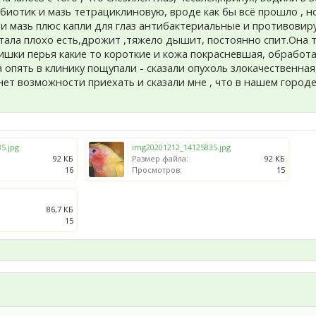
биотик и мазь тетрациклиновую, вроде как бы всё прошло , но
и мазь плюс капли для глаз антибактериальные и противовир
тала плохо есть,дрожит ,тяжело дышит, постоянно спит.Она 
ки перья какие то короткие и кожа покрасневшая, обработа
пять в клинику пощупали - сказали опухоль злокачественная, 
 нет возможности приехать и сказали мне , что в нашем город
5.jpg
img20201212_14125835.jpg
92 КБ
Размер файла:
92 КБ
16
Просмотров:
15
86,7 КБ
15