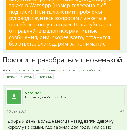
также в WatsApp (номер телефона в её
подписи). При изложении проблемы
руководствуйтесь вопросами анкеты в
нашей ветконсультации. Пожалуйста, не
отправляйте малоинформативные
сообщения, они, скорее всего, останутся
без ответа. Благодарим за понимание.
Помогите разобраться с новенькой
Метки:
адаптация или болезнь
корелла
новый дом
новый питомец
помощь
Streiner
Проклюнувшийся из яйца
10 сен 2021
#1
Добрый день! Больше месяца назад взяли девочку
кореллу из семьи, где та жила два года. Там ее не