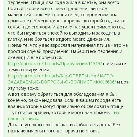
терпение. Птица два года жила в клетке, она всего
боится скорее всего - месяц для нее слишком
маленький срок. Не торопите ее, со временем она
привыкнет. У меня живет корелла, который год жил в
семье, где его ловили дети. У нас ушел примерно год
что бы научиться спокойно выходить и заходить в
клетку, и не бояться каждого моего движения.
Поймите, что у вас взрослая напуганная птица - это не
простой случай приручения. Наберитесь терпения и
любви)) И все получится.
http://parrots.ru/threads/Приручение.11313/
почитайте
тему о приручении.
http://parrots.ru/threads/faq-ОТВЕТЫ-НА-ЧАСТО-
ЗАДАВАЕМЫЕ-ВОПРОСЫ-О-ВОЛНИСТИКАХ.6606/
и вот
эту тему тоже.
А вот к врачу обратиться для обследования я бы,
конечно, рекомендовала. Если в вашем городе есть
врачи, которые могут правильно обследовать птицу
-тут список врачей, которые могут вам помочь -
из
нашего списка.
Давать успокоительное, как и любые лекарства без
назначения опытного вет врача не стоит.