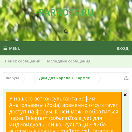
PARROTS.RU
MENU
ВХОД
Поиск сообщений
Последние сообщения
Форум
...
Дом для кореллы. Кормление корелл. Общени
У нашего ветконсультанта Зофии
Анатольевны (Zosia) временно отсутствует
доступ на форум. К ней можно обратиться
через Telegram (собака)Zosia_vet для
индивидуальной консультации либо
вступить в группу t.me/bird_vet_terapy, а