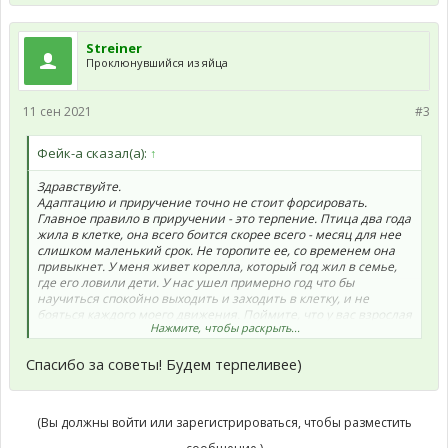
Streiner
Проклюнувшийся из яйца
11 сен 2021
#3
Фейк-а сказал(а):
↑
Здравствуйте.
Адаптацию и приручение точно не стоит форсировать.
Главное правило в приручении - это терпение. Птица два года
жила в клетке, она всего боится скорее всего - месяц для нее
слишком маленький срок. Не торопите ее, со временем она
привыкнет. У меня живет корелла, который год жил в семье,
где его ловили дети. У нас ушел примерно год что бы
научиться спокойно выходить и заходить в клетку, и не
бояться каждого моего движения. Поймите, что у вас взрослая
Нажмите, чтобы раскрыть...
напуганная птица - это не простой случай приручения.
Наберитесь терпения и любви)) И все получится.
Спасибо за советы! Будем терпеливее)
http://parrots.ru/threads/Приручение.11313/
почитайте тему о
приручении.
http://parrots.ru/threads/faq-ОТВЕТЫ-НА-ЧАСТО-ЗАДАВАЕМЫЕ-
ВОПРОСЫ-О-ВОЛНИСТИКАХ.6606/
и вот эту тему тоже.
(Вы должны войти или зарегистрироваться, чтобы разместить
А вот к врачу обратиться для обследования я бы, конечно,
рекомендовала. Если в вашем городе есть врачи, которые