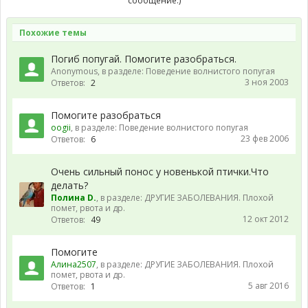
сообщение.)
могут правильно обследовать птицу -тут список врачей,
которые могут вам помочь -
из нашего списка.
Давать успокоительное, как и любые лекарства без
Похожие темы
назначения опытного вет врача не стоит.
Погиб попугай. Помогите разобраться.
Anonymous
, в разделе:
Поведение волнистого попугая
3 ноя 2003
Ответов:
2
Помогите разобраться
oogii
, в разделе:
Поведение волнистого попугая
23 фев 2006
Ответов:
6
Очень сильный понос у новенькой птички.Что
делать?
Полинa D.
, в разделе:
ДРУГИЕ ЗАБОЛЕВАНИЯ. Плохой
помет, рвота и др.
12 окт 2012
Ответов:
49
Помогите
Алина2507
, в разделе:
ДРУГИЕ ЗАБОЛЕВАНИЯ. Плохой
помет, рвота и др.
5 авг 2016
Ответов:
1