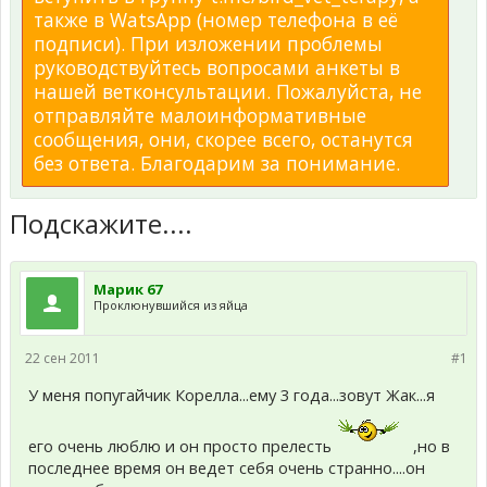
также в WatsApp (номер телефона в её
подписи). При изложении проблемы
руководствуйтесь вопросами анкеты в
нашей ветконсультации. Пожалуйста, не
отправляйте малоинформативные
сообщения, они, скорее всего, останутся
без ответа. Благодарим за понимание.
Подскажите....
Марик 67
Проклюнувшийся из яйца
22 сен 2011
#1
У меня попугайчик Корелла...ему 3 года...зовут Жак...я
его очень люблю и он просто прелесть
,но в
последнее время он ведет себя очень странно....он