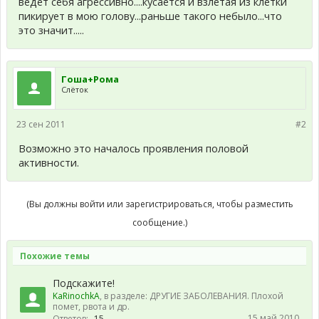
ведет себя агрессивно....кусается и взлетая из клетки
пикирует в мою голову...раньше такого небыло...что
это значит.....
Гоша+Рома
Слёток
23 сен 2011
#2
Возможно это началось проявления половой
активности.
(Вы должны войти или зарегистрироваться, чтобы разместить
сообщение.)
Похожие темы
Подскажите!
KaRinochkA
, в разделе:
ДРУГИЕ ЗАБОЛЕВАНИЯ. Плохой
помет, рвота и др.
15 май 2010
Ответов:
15