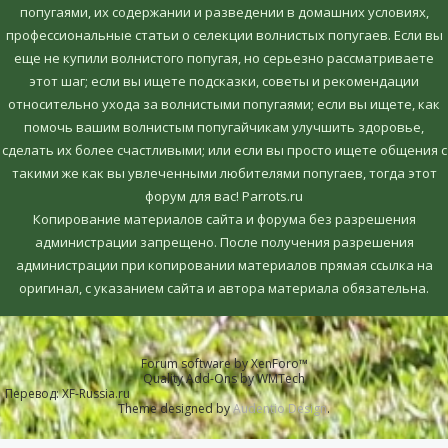
попугаями, их содержании и разведении в домашних условиях,
профессиональные статьи о селекции волнистых попугаев. Если вы
еще не купили волнистого попугая, но серьезно рассматриваете
этот шаг; если вы ищете подсказки, советы и рекомендации
относительно ухода за волнистыми попугаями; если вы ищете, как
помочь вашим волнистым попугайчикам улучшить здоровье,
сделать их более счастливыми; или если вы просто ищете общения с
такими же как вы увлеченными любителями попугаев, тогда этот
форум для вас! Parrots.ru
Копирование материалов сайта и форума без разрешения
администрации запрещено. После получения разрешения
администрации при копировании материалов прямая ссылка на
оригинал, c указанием сайта и автора материала обязательна.
Forum software by XenForo™
Quality Add-Ons by WMTech
Перевод:
XF-Russia.ru
Theme designed by
Audentio Design
.