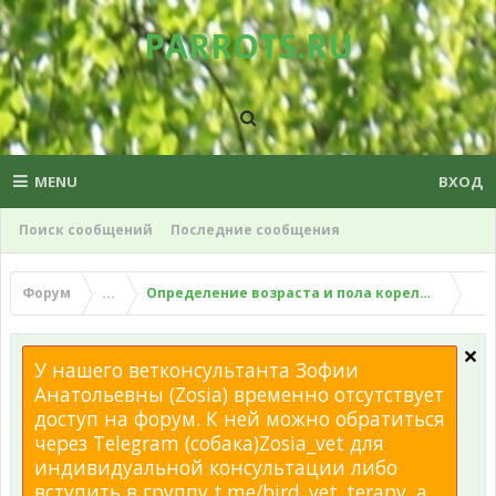
PARROTS.RU
MENU
ВХОД
Поиск сообщений
Последние сообщения
Форум
...
Определение возраста и пола корелл. Плюсы 
У нашего ветконсультанта Зофии
Анатольевны (Zosia) временно отсутствует
доступ на форум. К ней можно обратиться
через Telegram (собака)Zosia_vet для
индивидуальной консультации либо
вступить в группу t.me/bird_vet_terapy, а