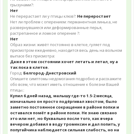
грызунами?:
Нет
Не перерастает ли у птицы клюв?:
Не переростает
Нет ли проблем с оперением: перманентная линька, не
развернувшиеся или деформированные перья,
растрепанное и ломкое оперение ?:
Нет
Образ жизни: живёт постоянно в клетке, гуляет под
присмотром ежедневно, находится весь день на вольном
выпасе без присмотра:
Даже в этом состоянии хочет летать и летал, ну а
так пока в клетке.
Город:
Белгород-Днестровский
Опишите симптомы недомогания подробно и расскажите
обо всем, что может иметь отношение к болезни Вашей
птицы.:
Купил 6 дней назад, малышу где-то 1.5-2 месяца,
изначально он просто подёргивал хвостом, было
заметно постоянное сокращение в районе попки и
оставался помёт в районе попки. Не знаю связано
это или нет, но буквально после того, как вчера
вечером добавил в воду тромексин и дал попить, у
попугайчика наблюдается сильная слабость, но на