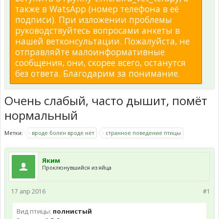
также в WatsApp (номер телефона в её
подписи). При изложении проблемы
руководствуйтесь вопросами анкеты в
нашей ветконсультации. Пожалуйста, не
отправляйте малоинформативные
сообщения, они, скорее всего, останутся
без ответа. Благодарим за понимание.
Очень слабый, часто дышит, помёт
нормальный
Метки:
вроде болен вроде нет
странное поведение птицы
Яким
Проклюнувшийся из яйца
17 апр 2016
#1
Вид птицы:
полнистый