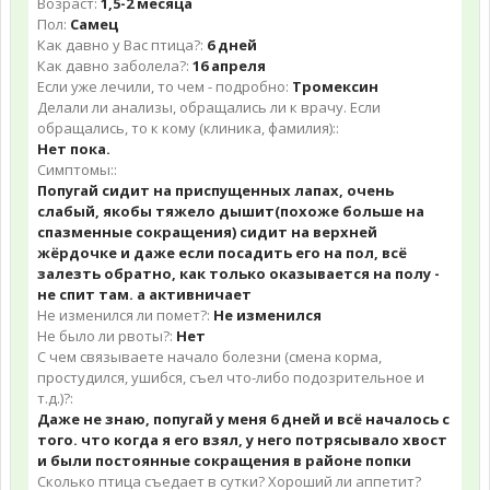
Возраст:
1,5-2 месяца
Пол:
Самец
Как давно у Вас птица?:
6 дней
Как давно заболела?:
16 апреля
Если уже лечили, то чем - подробно:
Тромексин
Делали ли анализы, обращались ли к врачу. Если
обращались, то к кому (клиника, фамилия)::
Нет пока.
Симптомы::
Попугай сидит на приспущенных лапах, очень
слабый, якобы тяжело дышит(похоже больше на
спазменные сокращения) сидит на верхней
жёрдочке и даже если посадить его на пол, всё
залезть обратно, как только оказывается на полу -
не спит там. а активничает
Не изменился ли помет?:
Не изменился
Не было ли рвоты?:
Нет
С чем связываете начало болезни (смена корма,
простудился, ушибся, съел что-либо подозрительное и
т.д.)?:
Даже не знаю, попугай у меня 6 дней и всё началось с
того. что когда я его взял, у него потрясывало хвост
и были постоянные сокращения в районе попки
Сколько птица съедает в сутки? Хороший ли аппетит?