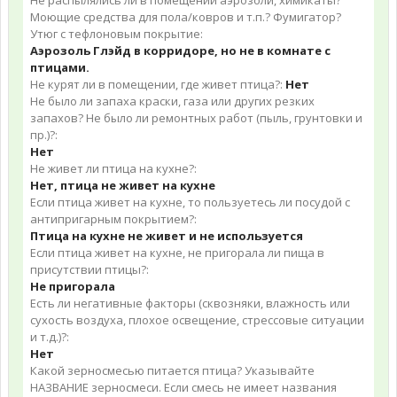
Не распылялись ли в помещении аэрозоли, химикаты?
Моющие средства для пола/ковров и т.п.? Фумигатор?
Утюг с тефлоновым покрытие:
Аэрозоль Глэйд в корридоре, но не в комнате с
птицами.
Не курят ли в помещении, где живет птица?:
Нет
Не было ли запаха краски, газа или других резких
запахов? Не было ли ремонтных работ (пыль, грунтовки и
пр.)?:
Нет
Не живет ли птица на кухне?:
Нет, птица не живет на кухне
Если птица живет на кухне, то пользуетесь ли посудой с
антипригарным покрытием?:
Птица на кухне не живет и не используется
Если птица живет на кухне, не пригорала ли пища в
присутствии птицы?:
Не пригорала
Есть ли негативные факторы (сквозняки, влажность или
сухость воздуха, плохое освещение, стрессовые ситуации
и т.д.)?:
Нет
Какой зерносмесью питается птица? Указывайте
НАЗВАНИЕ зерносмеси. Если смесь не имеет названия