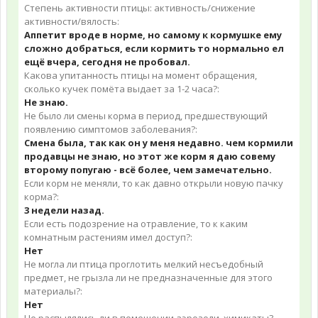
Степень активности птицы: активность/снижение
активности/вялость:
Аппетит вроде в норме, но самому к кормушке ему
сложно добраться, если кормить то нормально ел
ещё вчера, сегодня не пробовал.
Какова упитанность птицы на момент обращения,
сколько кучек помёта выдает за 1-2 часа?:
Не знаю.
Не было ли смены корма в период, предшествующий
появлению симптомов заболевания?:
Смена была, так как он у меня недавно. чем кормили
продавцы не знаю, но этот же корм я даю совему
второму попугаю - всё более, чем замечательно.
Если корм не меняли, то как давно открыли новую пачку
корма?:
3 недели назад.
Если есть подозрение на отравление, то к каким
комнатным растениям имел доступ?:
Нет
Не могла ли птица проглотить мелкий несъедобный
предмет, не грызла ли не предназначенные для этого
материалы?:
Нет