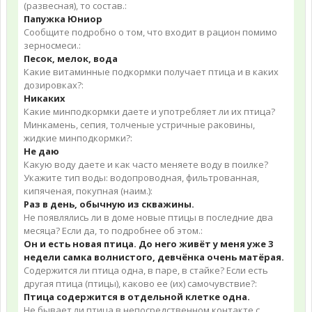
(развесная), то состав.:
Папужка Юниор
Сообщите подробно о том, что входит в рацион помимо
зерносмеси.:
Песок, мелок, вода
Какие витаминные подкормки получает птица и в каких
дозировках?:
Никаких
Какие минподкормки даете и употребляет ли их птица?
Минкамень, сепия, толченые устричные раковины,
жидкие минподкормки?:
Не даю
Какую воду даете и как часто меняете воду в поилке?
Укажите тип воды: водопроводная, фильтрованная,
кипяченая, покупная (наим.):
Раз в день, обычную из скважины.
Не появлялись ли в доме новые птицы в последние два
месяца? Если да, то подробнее об этом.:
Он и есть новая птица. До него живёт у меня уже 3
недели самка волнистого, девчёнка очень матёрая.
Содержится ли птица одна, в паре, в стайке? Если есть
другая птица (птицы), каково ее (их) самочувствие?:
Птица содержится в отдельной клетке одна.
Не бывает ли птица в непосредственном контакте с