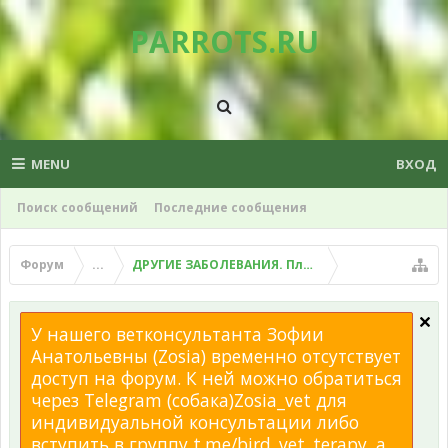
PARROTS.RU
MENU
ВХОД
Поиск сообщений
Последние сообщения
Форум
...
ДРУГИЕ ЗАБОЛЕВАНИЯ. Плохой помет, рвота и д
У нашего ветконсультанта Зофии
Анатольевны (Zosia) временно отсутствует
доступ на форум. К ней можно обратиться
через Telegram (собака)Zosia_vet для
индивидуальной консультации либо
вступить в группу t.me/bird_vet_terapy, а