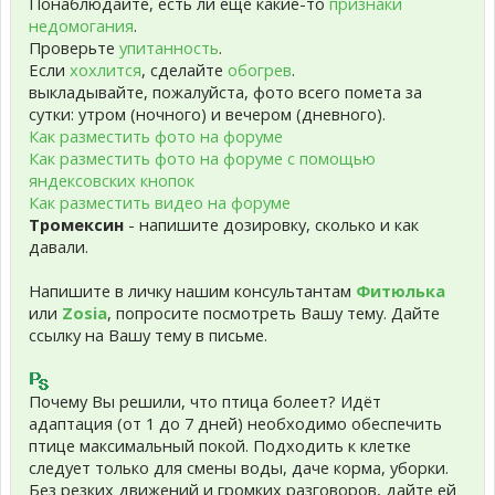
Понаблюдайте, есть ли еще какие-то
признаки
недомогания
.
Проверьте
упитанность
.
Если
хохлится
, сделайте
обогрев
.
выкладывайте, пожалуйста, фото всего помета за
сутки: утром (ночного) и вечером (дневного).
Как разместить фото на форуме
Как разместить фото на форуме с помощью
яндексовских кнопок
Как разместить видео на форуме
Тромексин
- напишите дозировку, сколько и как
давали.
Напишите в личку нашим консультантам
Фитюлька
или
Zosia
, попросите посмотреть Вашу тему. Дайте
ссылку на Вашу тему в письме.
Почему Вы решили, что птица болеет? Идёт
адаптация (от 1 до 7 дней) необходимо обеспечить
птице максимальный покой. Подходить к клетке
следует только для смены воды, даче корма, уборки.
Без резких движений и громких разговоров, дайте ей