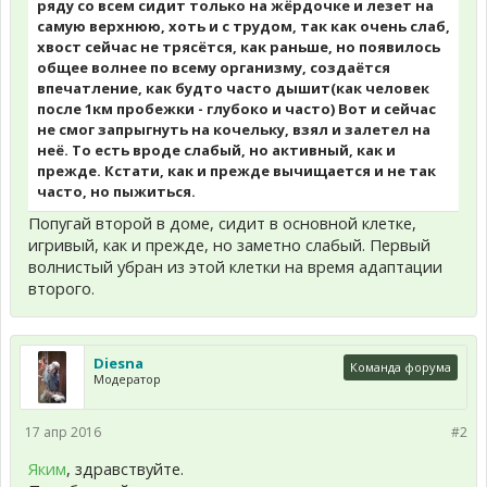
ряду со всем сидит только на жёрдочке и лезет на
самую верхнюю, хоть и с трудом, так как очень слаб,
хвост сейчас не трясётся, как раньше, но появилось
общее волнее по всему организму, создаётся
впечатление, как будто часто дышит(как человек
после 1км пробежки - глубоко и часто) Вот и сейчас
не смог запрыгнуть на кочельку, взял и залетел на
неё. То есть вроде слабый, но активный, как и
прежде. Кстати, как и прежде вычищается и не так
часто, но пыжиться.
Попугай второй в доме, сидит в основной клетке,
игривый, как и прежде, но заметно слабый. Первый
волнистый убран из этой клетки на время адаптации
второго.
Diesna
Команда форума
Модератор
17 апр 2016
#2
Яким
, здравствуйте.