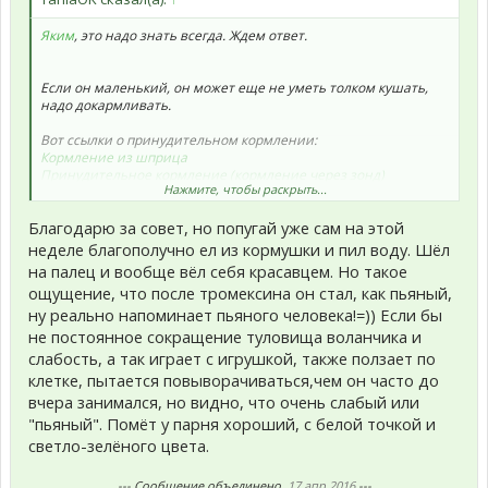
Яким
, это надо знать всегда. Ждем ответ.
Если он маленький, он может еще не уметь толком кушать,
надо докармливать.
Вот ссылки о принудительном кормлении:
Кормление из шприца
Принудительное кормление (кормление через зонд)
Нажмите, чтобы раскрыть...
Искусственное вскармливание птенцов
Благодарю за совет, но попугай уже сам на этой
неделе благополучно ел из кормушки и пил воду. Шёл
Песок и мелок нельзя давать. Почитайте, пожалуйста,
тему о
на палец и вообще вёл себя красавцем. Но такое
питании
.
ощущение, что после тромексина он стал, как пьяный,
ну реально напоминает пьяного человека!=)) Если бы
И жердочки пластиковые, пожалуйста, замените на
деревянные. Пластиковые вредны для лапок.
не постоянное сокращение туловища воланчика и
слабость, а так играет с игрушкой, также ползает по
клетке, пытается повыворачиваться,чем он часто до
вчера занимался, но видно, что очень слабый или
"пьяный". Помёт у парня хороший, с белой точкой и
светло-зелёного цвета.
--- Сообщение объединено,
17 апр 2016
---