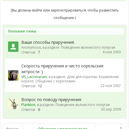
(Вы должны войти или зарегистрироваться, чтобы разместить
сообщение.)
Похожие темы
Ваши способы приручения.
Anonymous
, в разделе:
Поведение волнистого попугая
4 ноя 2003
Ответов:
7
Скорость приручения и чисто корельские
хитрости :)
VIS_Lacrimarum
, в разделе:
Дом для кореллы. Кормление
корелл. Общение с кореллами
22 ноя 2007
Ответов:
12
Вопрос по поводу приручения
Plankton
, в разделе:
Поведение волнистого попугая
30 апр 2009
Ответов:
6
Форум
...
Общение с волнистым попугаем