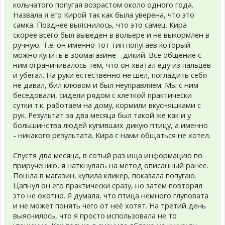
кольчатого попугая возрастом около одного года.
Назвала я его Кирой так как была уверена, что это
самка. Позднее выяснилось, что это самец. Кира
скорее всего был выведен в вольере и не выкормлен в
ручную. Т.е. он именно тот тип попугаев который
можно купить в зоомагазине - дикий. Все общение с
ним ограничивалось тем, что он хватал еду из пальцев
и убегал. На руки естественно не шел, погладить себя
не давал, бил клювом и был неуправляем. Мы с ним
беседовали, сидели рядом с клеткой практически
сутки т.к. работаем на дому, кормили вкусняшками с
рук. Результат за два месяца был такой же как и у
большинства людей купивших дикую птицу, а именно
- никакого результата. Кира с нами общаться не хотел.
Спустя два месяца, в сотый раз ища информацию по
приручению, я наткнулась на метод описанный ранее.
Пошла в магазин, купила кликер, показала попугаю.
Цапнул он его практически сразу, но затем повторял
это не охотно. Я думала, что птица немного глуповата
и не может понять чего от неё хотят. На третий день
выяснилось, что я просто использовала не то