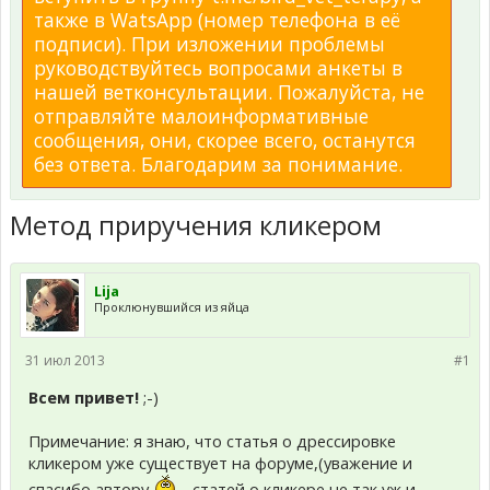
также в WatsApp (номер телефона в её
подписи). При изложении проблемы
руководствуйтесь вопросами анкеты в
нашей ветконсультации. Пожалуйста, не
отправляйте малоинформативные
сообщения, они, скорее всего, останутся
без ответа. Благодарим за понимание.
Метод приручения кликером
Lija
Проклюнувшийся из яйца
31 июл 2013
#1
Всем привет!
;-)
Примечание: я знаю, что статья о дрессировке
кликером уже существует на форуме,(уважение и
спасибо автору
- статей о кликере не так уж и