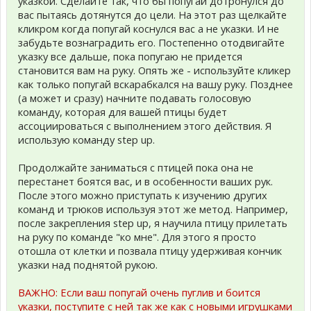
указкой. Сделайте так, что бы попугай дотронулся до
вас пытаясь дотянутся до цели. На этот раз щелкайте
кликром когда попугай коснулся вас а не указки. И не
забудьте вознаградить его. Постепенно отодвигайте
указку все дальше, пока попугаю не придется
становится вам на руку. Опять же - используйте кликер
как только попугай вскарабкался на вашу руку. Позднее
(а может и сразу) начните подавать голосовую
команду, которая для вашей птицы будет
ассоциироваться с выполнением этого действия. Я
использую команду step up.
Продолжайте заниматься с птицей пока она не
перестанет боятся вас, и в особенности ваших рук.
После этого можно приступать к изучению других
команд и трюков используя этот же метод. Например,
после закрепления step up, я научила птицу прилетать
на руку по команде "ко мне". Для этого я просто
отошла от клетки и позвала птицу удерживая кончик
указки над поднятой рукою.
ВАЖНО: Если ваш попугай очень пуглив и боится
указки, поступите с ней так же как с новыми игрушками