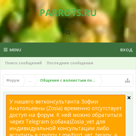
PARROTS.RU
MENU
ВХОД
Поиск сообщений
Последние сообщения
Форум
...
Общение с волнистым попугаем
У нашего ветконсультанта Зофии
Анатольевны (Zosia) временно отсутствует
доступ на форум. К ней можно обратиться
через Telegram (собака)Zosia_vet для
индивидуальной консультации либо
вступить в группу t.me/bird_vet_terapy, а