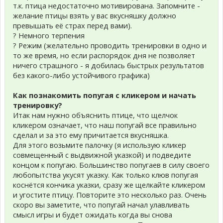
т.к. птица недостаточно мотивирована. Запомните -
желание птицы взять у вас вкусняшку должно
превышать её страх перед вами).
? Немного терпения
? Режим (желательно проводить тренировки в одно и
то же время, но если распорядок дня не позволяет
ничего страшного - я добилась быстрых результатов
без какого-либо устойчивого графика)
Как познакомить попугая с кликером и начать
тренировку?
Итак нам нужно объяснить птице, что щелчок
кликером означает, что наш попугай все правильно
сделал и за это ему причитается вкусняшка.
Для этого возьмите палочку (я использую кликер
совмещенный с выдвижной указкой) и подведите
концом к попугаю. Большинство попугаев в силу своего
любопытства укусят указку. Как только клюв попугая
коснётся кончика указки, сразу же щелкайте кликером
и угостите птицу. Повторите это несколько раз. Очень
скоро вы заметите, что попугай начал улавливать
смысл игры и будет ожидать когда вы снова