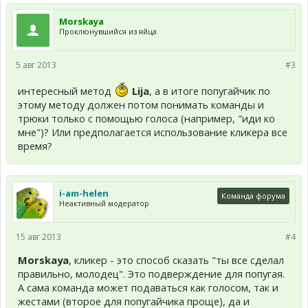
Morskaya
Проклюнувшийся из яйца
5 авг 2013
#3
интересный метод
Lija
, а в итоге попугайчик по
этому методу должен потом понимать команды и
трюки только с помощью голоса (например, "иди ко
мне")? Или предполагается использование кликера все
время?
i-am-helen
Команда форума
Неактивный модератор
15 авг 2013
#4
Morskaya
, кликер - это способ сказать "ты все сделал
правильно, молодец". Это подверждение для попугая.
А сама команда может подаваться как голосом, так и
жестами (второе для попугайчика проще), да и