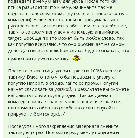
подведете к нему указку для укуса. После того как
птица разберется что к чему, начинайте так же
подавать голосовую команду (хотя я начинала сразу с
командой). Если честно я так и не придумала какое
русское слово точнее всего обозначило это действие,
так что со своим попугаем я использую английское
target. Вообще-то это может быть любое слово, так
как попугаю все равно, что оно обозначает на самом
деле. Для него это в любом случае будет означать, что
нужно пойти укусить указку.
После того как птица усвоит трюк на 100% смените
тактику. Вместо того что бы подводить указку к
попугаю напротив отодвигайте её прочь. Попугай
начнет следовать за указкой. В результате вы сможете
направить попугая куда угодно. Так же данная
команда помогает вам выманить попугая из клетки,
или заманить обратно (особенно если попугай не
приручен и боится рук). ;-)
После успешного закрепления материала смените
тактику ещё раз. Положите руку между попугаем и