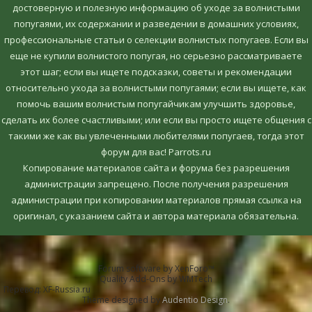
достоверную и полезную информацию об уходе за волнистыми
попугаями, их содержании и разведении в домашних условиях,
профессиональные статьи о селекции волнистых попугаев. Если вы
еще не купили волнистого попугая, но серьезно рассматриваете
этот шаг; если вы ищете подсказки, советы и рекомендации
относительно ухода за волнистыми попугаями; если вы ищете, как
помочь вашим волнистым попугайчикам улучшить здоровье,
сделать их более счастливыми; или если вы просто ищете общения с
такими же как вы увлеченными любителями попугаев, тогда этот
форум для вас! Parrots.ru
Копирование материалов сайта и форума без разрешения
администрации запрещено. После получения разрешения
администрации при копировании материалов прямая ссылка на
оригинал, c указанием сайта и автора материала обязательна.
Forum software by XenForo™
Quality Add-Ons by WMTech
Перевод:
XF-Russia.ru
Theme designed by
Audentio Design
.