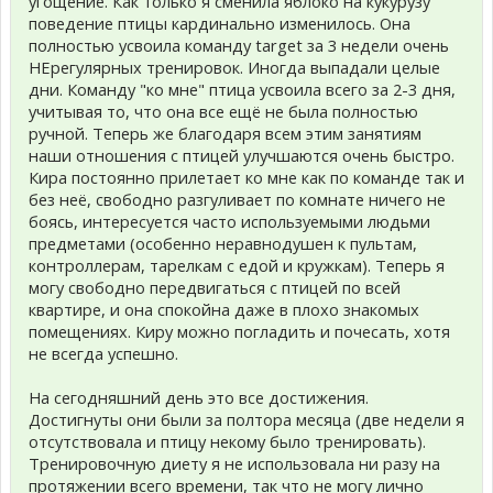
угощение. Как только я сменила яблоко на кукурузу
поведение птицы кардинально изменилось. Она
полностью усвоила команду target за 3 недели очень
НЕрегулярных тренировок. Иногда выпадали целые
дни. Команду "ко мне" птица усвоила всего за 2-3 дня,
учитывая то, что она все ещё не была полностью
ручной. Теперь же благодаря всем этим занятиям
наши отношения с птицей улучшаются очень быстро.
Кира постоянно прилетает ко мне как по команде так и
без неё, свободно разгуливает по комнате ничего не
боясь, интересуется часто используемыми людьми
предметами (особенно неравнодушен к пультам,
контроллерам, тарелкам с едой и кружкам). Теперь я
могу свободно передвигаться с птицей по всей
квартире, и она спокойна даже в плохо знакомых
помещениях. Киру можно погладить и почесать, хотя
не всегда успешно.
На сегодняшний день это все достижения.
Достигнуты они были за полтора месяца (две недели я
отсутствовала и птицу некому было тренировать).
Тренировочную диету я не использовала ни разу на
протяжении всего времени, так что не могу лично