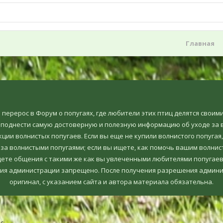
Главная
но перерос в Форум о попугаях, где любители этих птиц делятся свои
еподнести самую достоверную и полезную информацию об уходе за в
ции волнистых попугаев. Если вы еще не купили волнистого попугая,
 за волнистыми попугаями; если вы ищете, как помочь вашим волнис
ете общения с такими же как вы увлеченными любителями попугаев, т
ия администрации запрещено. После получения разрешения админи
оригинал, c указанием сайта и автора материала обязательна.
c.