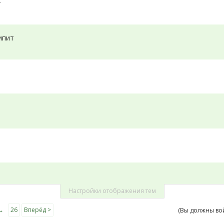
т
ипит
Настройки отображения тем
→
26
Вперёд >
(Вы должны во