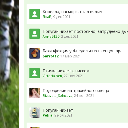
Корелла, насморк, стал вялым
ЯнаВ
,
9 дек 2021
Попугай чихает постоянно, затруднено ды
Анна9120
,
2 дек 2021
Бакинфекция у 4-недельных птенцов ара
parrot12
,
17 мар 2021
Птичка чихает с писком
Victoria.ben
,
27 ноя 2021
Подозрение на трахейного клеща
Elizaveta_Solnceva
,
24 ноя 2021
Попугай чихает
Poli a
,
9 ноя 2021