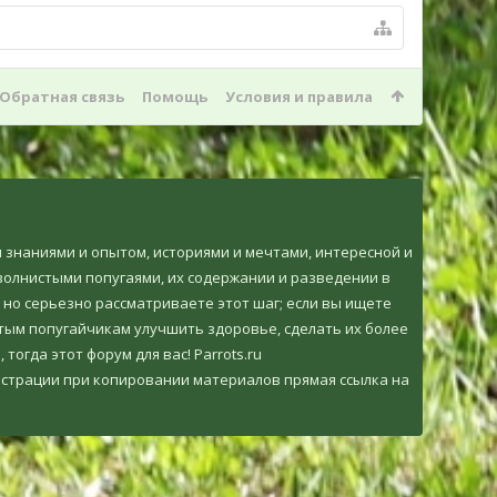
Обратная связь
Помощь
Условия и правила
ми знаниями и опытом, историями и мечтами, интересной и
олнистыми попугаями, их содержании и разведении в
 но серьезно рассматриваете этот шаг; если вы ищете
тым попугайчикам улучшить здоровье, сделать их более
огда этот форум для вас! Parrots.ru
страции при копировании материалов прямая ссылка на