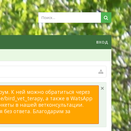
ВХОД
рум. К ней можно обратиться через
/bird_vet_terapy, а также в WatsApp
нкеты в нашей ветконсультации.
 без ответа. Благодарим за