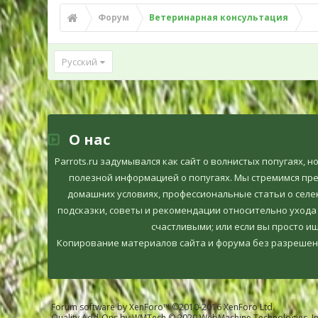
Форум
Ветеринарная консультация
Русский
О нас
Parrots.ru задумывался как сайт о волнистых попугаях, 
полезной информацией о попугаях. Мы стремимся пр
домашних условиях, профессиональные статьи о селек
подсказки, советы и рекомендации относительно ухода
счастливыми; или если вы просто ищ
Копирование материалов сайта и форума без разрешен
Forum software by XenForo™
©2010-2016 XenForo Ltd.
Quality Add-Ons by WMTech
© 2020 WebMachine Technologies, In