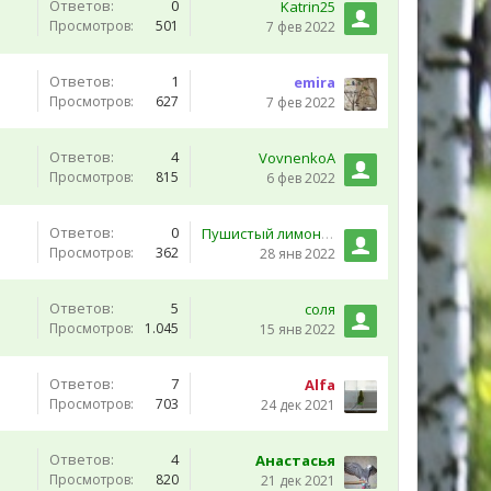
Ответов:
0
Katrin25
Просмотров:
501
7 фев 2022
Ответов:
1
emira
Просмотров:
627
7 фев 2022
Ответов:
4
VovnenkoA
Просмотров:
815
6 фев 2022
Ответов:
0
Пушистый лимончик
Просмотров:
362
28 янв 2022
Ответов:
5
соля
Просмотров:
1.045
15 янв 2022
Ответов:
7
Alfa
Просмотров:
703
24 дек 2021
Ответов:
4
Анастасья
Просмотров:
820
21 дек 2021