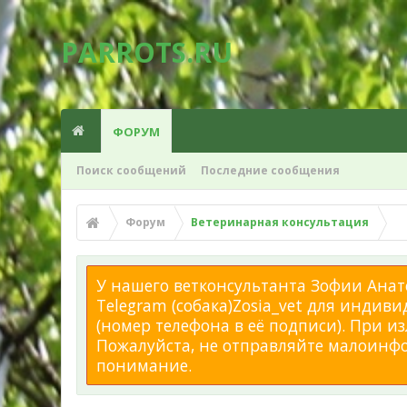
PARROTS.RU
ФОРУМ
Поиск сообщений
Последние сообщения
Форум
Ветеринарная консультация
У нашего ветконсультанта Зофии Анато
Telegram (собака)Zosia_vet для индиви
(номер телефона в её подписи). При 
Пожалуйста, не отправляйте малоинфор
понимание.