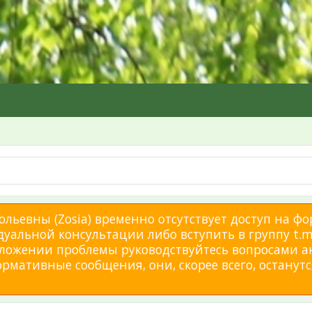
льевны (Zosia) временно отсутствует доступ на фо
дуальной консультации либо вступить в группу t.me
изложении проблемы руководствуйтесь вопросами а
мативные сообщения, они, скорее всего, останутся