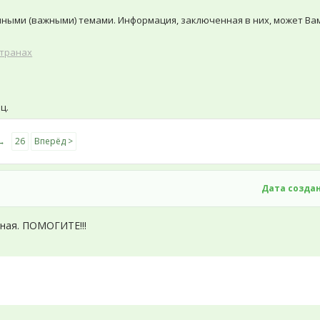
ными (важными) темами. Информация, заключенная в них, может Вам
странах
ц.
→
26
Вперёд >
Дата созда
нная. ПОМОГИТЕ!!!