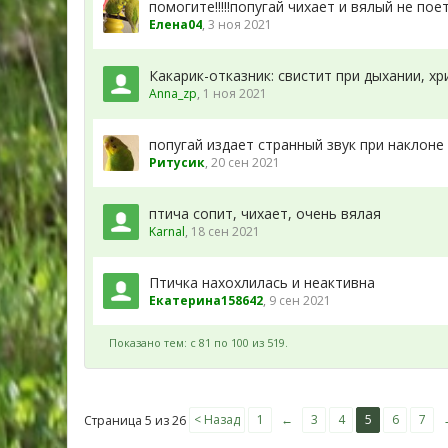
помогите!!!!!попугай чихает и вялый не пое
Елена04
,
3 ноя 2021
Какарик-отказник: свистит при дыхании, хр
Anna_zp
,
1 ноя 2021
попугай издает странный звук при наклоне
Ритусик
,
20 сен 2021
птича сопит, чихает, очень вялая
Karnal
,
18 сен 2021
Птичка нахохлилась и неактивна
Екатерина158642
,
9 сен 2021
Показано тем: с 81 по 100 из 519.
< Назад
1
←
3
4
5
6
7
Страница 5 из 26