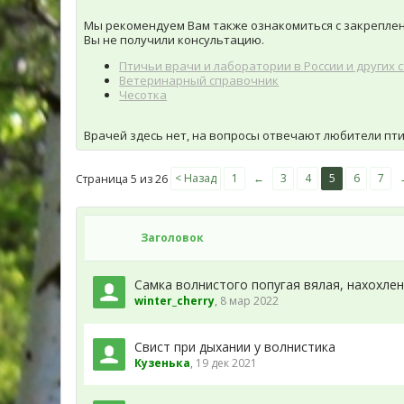
Мы рекомендуем Вам также ознакомиться с закреплен
Вы не получили консультацию.
Птичьи врачи и лаборатории в России и других 
Ветеринарный справочник
Чесотка
Врачей здесь нет, на вопросы отвечают любители пти
< Назад
1
←
3
4
5
6
7
Страница 5 из 26
Заголовок
Самка волнистого попугая вялая, нахохле
winter_cherry
,
8 мар 2022
Свист при дыхании у волнистика
Кузенька
,
19 дек 2021