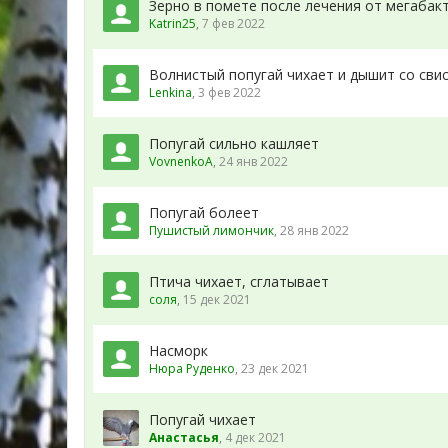
Зерно в помете после лечения от мегабак
Katrin25
,
7 фев 2022
Волнистый попугай чихает и дышит со сви
Lenkina
,
3 фев 2022
Попугай сильно кашляет
VovnenkoA
,
24 янв 2022
Попугай болеет
Пушистый лимончик
,
28 янв 2022
Птича чихает, сглатывает
соля
,
15 дек 2021
Насморк
Нюра Руденко
,
23 дек 2021
Попугай чихает
Анастасья
,
4 дек 2021