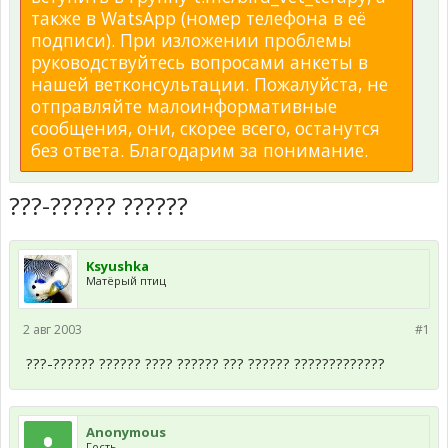
также в WatsApp (номер телефона в её
подписи). При изложении проблемы
руководствуйтесь вопросами анкеты в
нашей ветконсультации. Пожалуйста, не
отправляйте малоинформативные
сообщения, они, скорее всего, останутся
без ответа. Благодарим за понимание.
???-?????? ??????
Ksyushka
Матёрый птиц
2 авг 2003
#1
???-?????? ?????? ???? ?????? ??? ?????? ?????????????
Anonymous
Гость