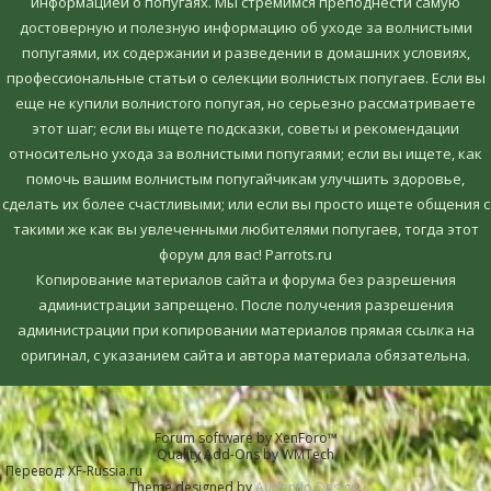
информацией о попугаях. Мы стремимся преподнести самую
достоверную и полезную информацию об уходе за волнистыми
попугаями, их содержании и разведении в домашних условиях,
профессиональные статьи о селекции волнистых попугаев. Если вы
еще не купили волнистого попугая, но серьезно рассматриваете
этот шаг; если вы ищете подсказки, советы и рекомендации
относительно ухода за волнистыми попугаями; если вы ищете, как
помочь вашим волнистым попугайчикам улучшить здоровье,
сделать их более счастливыми; или если вы просто ищете общения с
такими же как вы увлеченными любителями попугаев, тогда этот
форум для вас! Parrots.ru
Копирование материалов сайта и форума без разрешения
администрации запрещено. После получения разрешения
администрации при копировании материалов прямая ссылка на
оригинал, c указанием сайта и автора материала обязательна.
Forum software by XenForo™
Quality Add-Ons by WMTech
Перевод:
XF-Russia.ru
Theme designed by
Audentio Design
.