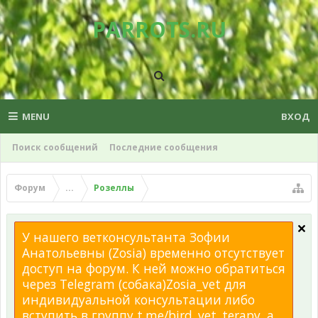
PARROTS.RU
MENU
ВХОД
Поиск сообщений
Последние сообщения
Форум
...
Розеллы
У нашего ветконсультанта Зофии
Анатольевны (Zosia) временно отсутствует
доступ на форум. К ней можно обратиться
через Telegram (собака)Zosia_vet для
индивидуальной консультации либо
вступить в группу t.me/bird_vet_terapy, а