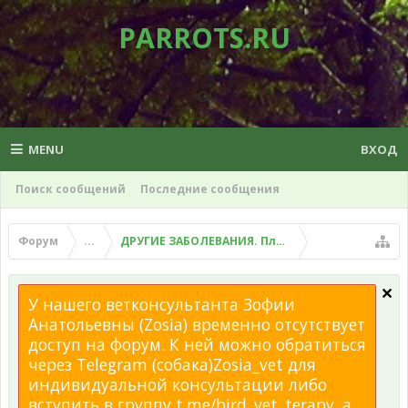
PARROTS.RU
MENU
ВХОД
Поиск сообщений
Последние сообщения
Форум
...
ДРУГИЕ ЗАБОЛЕВАНИЯ. Плохой помет, рвота и д
У нашего ветконсультанта Зофии
Анатольевны (Zosia) временно отсутствует
доступ на форум. К ней можно обратиться
через Telegram (собака)Zosia_vet для
индивидуальной консультации либо
вступить в группу t.me/bird_vet_terapy, а