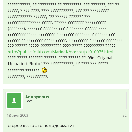
???????????, ?? ????????? ?? ?????????. ??? ???????, ??? ??
?????, ? ??? ????. ???? ???????????, ??? ??? ?????????
???????????? ??????, "?? ?????? ??????" ???
???????????????? ?????. ?????? ???????? ??????????
(???????), ??????? ??????? ??? ? ??????? ?????? ???? -
??????????????. ???????? ? ??????? ???????, ? ?????? ???
?????? ?? ???????? ????? ?????, ? ???????? ? ?????? ????????
??? ?????? ?????. ?????????? ???? ????? ?????????? ?????:
http://public.fotki.com/MarinaK/parrot/p1010075.html
???? ????? ??????? ??????, ???? ?????? ?? "Get Original
Uploaded Photo" ??? ???????????, ?? ???? ??? ?????
???????? ???????
????????, ??????????.
Anonymous
Гость
18 июл 2003
#2
скорее всего это пододерматит