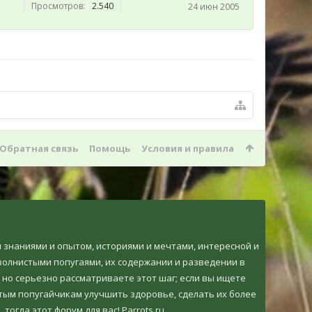
Просмотров:
2.540
24 июн 2005
Обратная связь
Помощь
Условия и правила
ми знаниями и опытом, историями и мечтами, интересной и
олнистыми попугаями, их содержании и разведении в
 но серьезно рассматриваете этот шаг; если вы ищете
тым попугайчикам улучшить здоровье, сделать их более
огда этот форум для вас! Parrots.ru