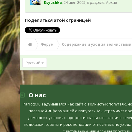
Ksyushka
,
24 июн 2005
, в разделе:
Архив
Поделиться этой страницей
Форум
Содержание и уход за волнистыми
Русский
О нас
Parrots.ru задумывался как сайт о волнистых попугаях, 
полезной информацией о попугаях. Мы стремимся пр
домашних условиях, профессиональные статьи о селек
подсказки, советы и рекомендации относительно ухода
счастливыми; или если вы просто ищ