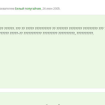
ьзователем
Белый попугайчик
,
26 июн 2005
.
?? ??????. ??? ?? ????? ?????????? ?? ??????? ???????? ????????? ???
?????? ?????-?? ??????????? ????????? ??????????, ??????????.