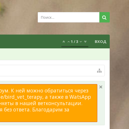
1
/
3
ВХОД
рум. К ней можно обратиться через
/bird_vet_terapy, а также в WatsApp
нкеты в нашей ветконсультации.
 без ответа. Благодарим за