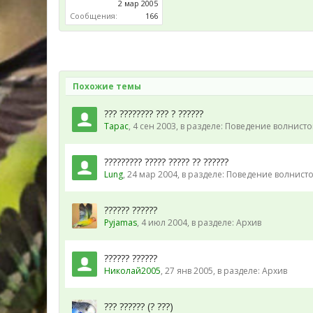
2 мар 2005
Сообщения:
166
Похожие темы
??? ???????? ??? ? ??????
Тарас
,
4 сен 2003
, в разделе:
Поведение волнисто
????????? ????? ????? ?? ??????
Lung
,
24 мар 2004
, в разделе:
Поведение волнисто
?????? ??????
Pyjamas
,
4 июл 2004
, в разделе:
Архив
?????? ??????
Николай2005
,
27 янв 2005
, в разделе:
Архив
??? ?????? (? ???)