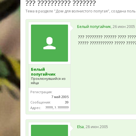
??? ?????????? ???????
Тема в разделе "
Дом для волнистого попугая
", создана пол
Белый попугайчик
,
26 июн 2005
??? ???????? ?????? ???? ????
????? ??????????? ????? ????
Белый
попугайчик
Проклюнувшийся из
яйца
Регистрация:
7 май 2005
Сообщения:
39
Адрес:
??????, ?. ?????????
Elsa
,
28 июн 2005