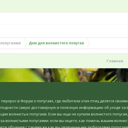
 попугаями
Дом для волнистого попугая
Главная
но перерос в Форум о попугаях, где любители этих птиц делятся свои
еподнести самую достоверную и полезную информацию об уходе за в
ции волнистых попугаев. Если вы еще не купили волнистого попугая,
 за волнистыми попугаями; если вы ищете, как помочь вашим волнис
ете общения с такими же как вы увлеченными любителями попугаев, т