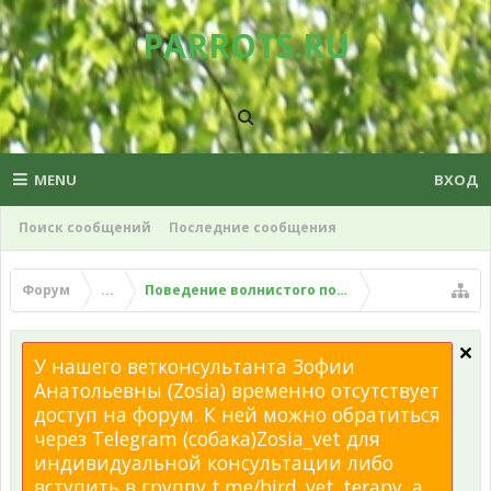
PARROTS.RU
MENU
ВХОД
Поиск сообщений
Последние сообщения
Форум
...
Поведение волнистого попугая
У нашего ветконсультанта Зофии
Анатольевны (Zosia) временно отсутствует
доступ на форум. К ней можно обратиться
через Telegram (собака)Zosia_vet для
индивидуальной консультации либо
вступить в группу t.me/bird_vet_terapy, а