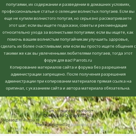
попугаями, их содержании и разведении в домашних условиях,
профессиональные статьи о селекции волнистых попугаев. Если вы
еще не купили волнистого попугая, но серьезно рассматриваете
этот шаг; если вы ищете подсказки, советы и рекомендации
относительно ухода за волнистыми попугаями; если вы ищете, как
помочь вашим волнистым попугайчикам улучшить здоровье,
сделать их более счастливыми; или если вы просто ищете общения с
такими же как вы увлеченными любителями попугаев, тогда этот
форум для вас! Parrots.ru
Копирование материалов сайта и форума без разрешения
администрации запрещено. После получения разрешения
администрации при копировании материалов прямая ссылка на
оригинал, c указанием сайта и автора материала обязательна.
Forum software by XenForo™
Quality Add-Ons by WMTech
Перевод:
XF-Russia.ru
Theme designed by
Audentio Design
.