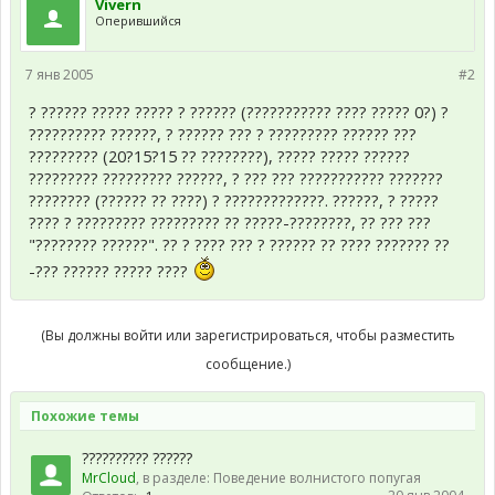
Vivern
Оперившийся
7 янв 2005
#2
? ?????? ????? ????? ? ?????? (??????????? ???? ????? 0?) ?
?????????? ??????, ? ?????? ??? ? ????????? ?????? ???
????????? (20?15?15 ?? ????????), ????? ????? ??????
????????? ????????? ??????, ? ??? ??? ??????????? ???????
???????? (?????? ?? ????) ? ?????????????. ??????, ? ?????
???? ? ????????? ????????? ?? ?????-????????, ?? ??? ???
"???????? ??????". ?? ? ???? ??? ? ?????? ?? ???? ??????? ??
-??? ?????? ????? ????
(Вы должны войти или зарегистрироваться, чтобы разместить
сообщение.)
Похожие темы
?????????? ??????
MrCloud
, в разделе:
Поведение волнистого попугая