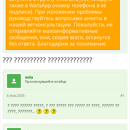
также в WatsApp (номер телефона в её
подписи). При изложении проблемы
руководствуйтесь вопросами анкеты в
нашей ветконсультации. Пожалуйста, не
отправляйте малоинформативные
сообщения, они, скорее всего, останутся
без ответа. Благодарим за понимание.
??? ?????????? ??????????????
mila
Проклюнувшийся из яйца
6 янв 2005
#1
? ???? ?????? ?????, ? ??? ????? ??? ????? ?? ????, ?????? ??
????, ???????...