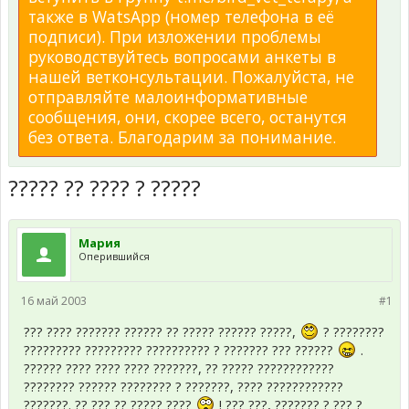
также в WatsApp (номер телефона в её
подписи). При изложении проблемы
руководствуйтесь вопросами анкеты в
нашей ветконсультации. Пожалуйста, не
отправляйте малоинформативные
сообщения, они, скорее всего, останутся
без ответа. Благодарим за понимание.
????? ?? ???? ? ?????
Мария
Оперившийся
16 май 2003
#1
??? ???? ??????? ?????? ?? ????? ?????? ?????,
? ????????
????????? ????????? ?????????? ? ??????? ??? ??????
.
?????? ???? ???? ???? ???????, ?? ????? ????????????
???????? ?????? ???????? ? ???????, ???? ????????????
???????. ?? ??? ?? ????? ????
! ??? ???, ??????? ? ??? ?