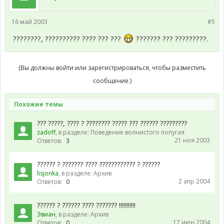
16 май 2003
#5
????????, ?????????? ???? ??? ???
??????? ??? ?????????.
(Вы должны войти или зарегистрироваться, чтобы разместить
сообщение.)
Похожие темы
??? ?????, ???? ? ???????? ????? ??? ?????? ?????????
zadoff
, в разделе:
Поведение волнистого попугая
21 ноя 2003
Ответов:
3
?????? ? ??????? ???? ???????????? ? ??????
lisjonka
, в разделе:
Архив
2 апр 2004
Ответов:
0
?????? ? ?????? ???? ??????? !!!!!!!!!!!
Эвиан
, в разделе:
Архив
17 июн 2004
Ответов:
0