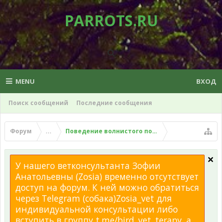
PARROTS.RU
MENU
ВХОД
Поиск сообщений
Последние сообщения
Форум
...
Поведение волнистого попугая
У нашего ветконсультанта Зофии
Анатольевны (Zosia) временно отсутствует
доступ на форум. К ней можно обратиться
через Telegram (собака)Zosia_vet для
индивидуальной консультации либо
вступить в группу t.me/bird_vet_terapy, а