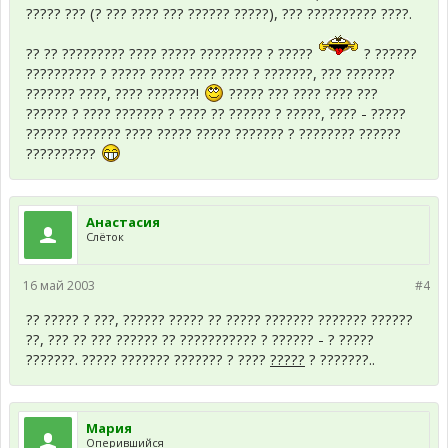
????? ??? (? ??? ???? ??? ?????? ?????), ??? ?????????? ????.
?? ?? ????????? ???? ????? ????????? ? ?????
? ??????
?????????? ? ????? ????? ???? ???? ? ???????, ??? ???????
??????? ????, ???? ???????!
????? ??? ???? ???? ???
?????? ? ???? ??????? ? ???? ?? ?????? ? ?????, ???? - ?????
?????? ??????? ???? ????? ????? ??????? ? ???????? ??????
??????????
Анастасия
Слёток
16 май 2003
#4
?? ????? ? ???, ?????? ????? ?? ????? ??????? ??????? ??????
??, ??? ?? ??? ?????? ?? ??????????? ? ?????? - ? ?????
???????. ????? ??????? ??????? ? ????
?????
? ???????..
Мария
Оперившийся