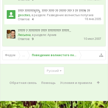
???? ???????(??), ???? ???? ?? ????? ??? ? ?? ????!! ??
geocities
, в разделе:
Разведение волнистых попугаев
18 янв 2005
Ответов:
4
????? ? ???????? ???? ????????? ?????...
Люсьена
, в разделе:
Архив
10 июл 2007
Ответов:
9
Форум
...
Поведение волнистого попугая
Русский
Обратная связь
Помощь
Условия и правила