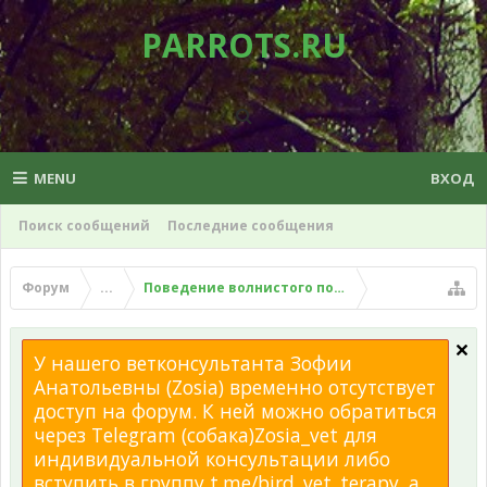
PARROTS.RU
MENU
ВХОД
Поиск сообщений
Последние сообщения
Форум
...
Поведение волнистого попугая
У нашего ветконсультанта Зофии
Анатольевны (Zosia) временно отсутствует
доступ на форум. К ней можно обратиться
через Telegram (собака)Zosia_vet для
индивидуальной консультации либо
вступить в группу t.me/bird_vet_terapy, а