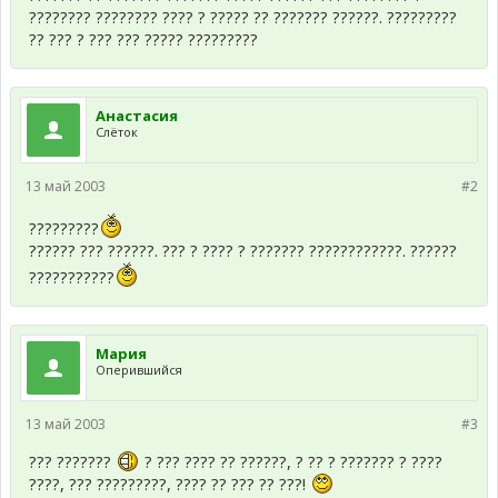
???????? ???????? ???? ? ????? ?? ??????? ??????. ?????????
?? ??? ? ??? ??? ????? ?????????
Анастасия
Слёток
13 май 2003
#2
?????????
?????? ??? ??????. ??? ? ???? ? ??????? ????????????. ??????
???????????
Мария
Оперившийся
13 май 2003
#3
??? ???????
? ??? ???? ?? ??????, ? ?? ? ??????? ? ????
????, ??? ?????????, ???? ?? ??? ?? ???!