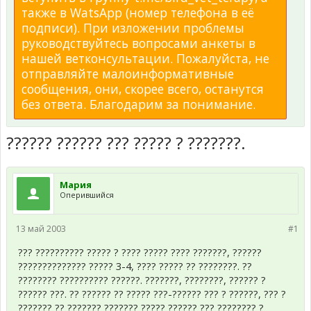
также в WatsApp (номер телефона в её
подписи). При изложении проблемы
руководствуйтесь вопросами анкеты в
нашей ветконсультации. Пожалуйста, не
отправляйте малоинформативные
сообщения, они, скорее всего, останутся
без ответа. Благодарим за понимание.
?????? ?????? ??? ????? ? ???????.
Мария
Оперившийся
13 май 2003
#1
??? ?????????? ????? ? ???? ????? ???? ???????, ??????
?????????????? ????? 3-4, ???? ????? ?? ????????. ??
???????? ?????????? ??????. ???????, ????????, ?????? ?
?????? ???. ?? ?????? ?? ????? ???-?????? ??? ? ??????, ??? ?
??????? ?? ??????? ??????? ????? ?????? ??? ???????? ?