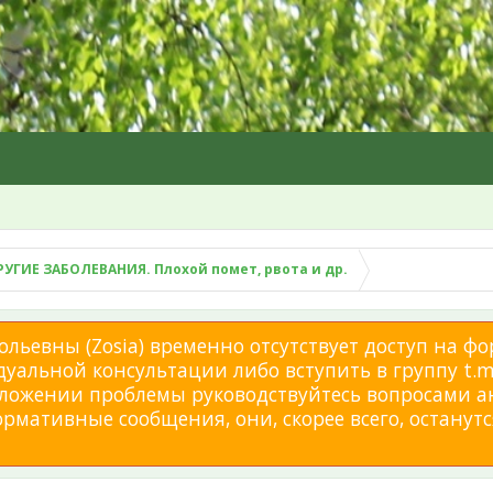
РУГИЕ ЗАБОЛЕВАНИЯ. Плохой помет, рвота и др.
льевны (Zosia) временно отсутствует доступ на фо
дуальной консультации либо вступить в группу t.me
изложении проблемы руководствуйтесь вопросами а
мативные сообщения, они, скорее всего, останутся