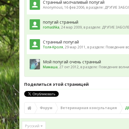
Странный молчаливый попугай
Anonymous
,
16 фев 2006
, в разделе:
ДРУГИЕ ЗАБОЛ
попугай странный
romashka
,
24 мар 2009
, в разделе:
ДРУГИЕ ЗАБОЛЕВ
Странный попугай
Толя-Кроля
,
29 мар 2011
, в разделе:
Поведение во
Мой попугай очень странный
Мамаша
,
27 окт 2012
, в разделе:
Поведение волни
Поделиться этой страницей
Форум
Ветеринарная консультация
Д
Русский