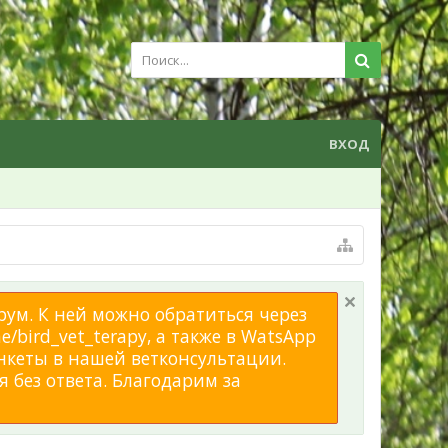
ВХОД
рум. К ней можно обратиться через
/bird_vet_terapy, а также в WatsApp
нкеты в нашей ветконсультации.
 без ответа. Благодарим за