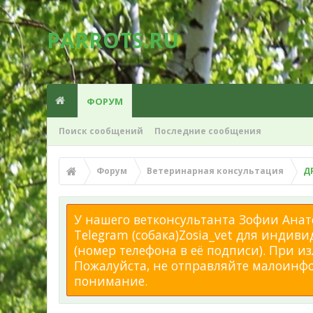
PARROTS.RU
ФОРУМ
Поиск сообщений
Последние сообщения
Форум
Ветеринарная консультация
Д
У нашего ветконсультанта Зофии Анато
Telegram (собака)Zosia_vet для индиви
(номер телефона в её подписи). При 
Пожалуйста, не отправляйте малоинфор
понимание.