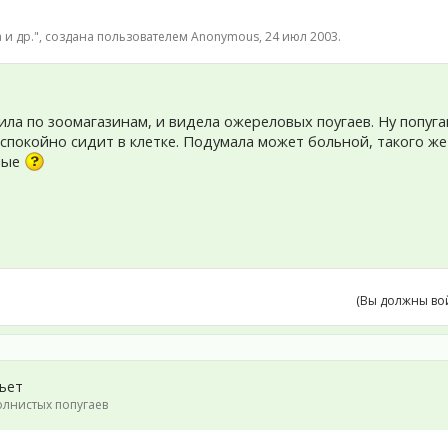
 и др.
", создана пользователем
Anonymous
,
24 июл 2003
.
ла по зоомагазинам, и видела ожереловых поугаев. Ну попуга
к спокойно сидит в клетке. Подумала может больной, такого ж
ные
(Вы должны во
пьет
лнистых попугаев