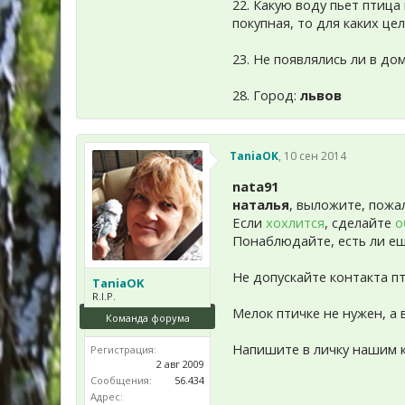
22. Какую воду пьет птица
покупная, то для каких цел
23. Не появлялись ли в до
28. Город:
львов
TaniaOK
,
10 сен 2014
nata91
наталья
, выложите, пожа
Если
хохлится
, сделайте
о
Понаблюдайте, есть ли е
Не допускайте контакта п
TaniaOK
R.I.P.
Мелок птичке не нужен, а
Команда форума
Напишите в личку нашим 
Регистрация:
2 авг 2009
Сообщения:
56.434
Адрес: