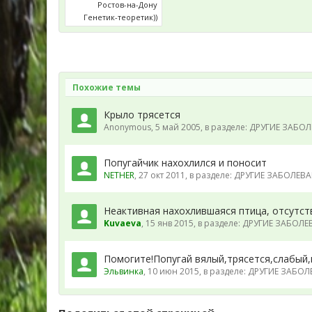
Ростов-на-Дону
Генетик-теоретик))
Похожие темы
Крыло трясется
Anonymous
,
5 май 2005
, в разделе:
ДРУГИЕ ЗАБОЛЕ
Попугайчик нахохлился и поносит
NETHER
,
27 окт 2011
, в разделе:
ДРУГИЕ ЗАБОЛЕВАН
Неактивная нахохлившаяся птица, отсутст
Kuvaeva
,
15 янв 2015
, в разделе:
ДРУГИЕ ЗАБОЛЕВА
Помогите!Попугай вялый,трясется,слабый
Эльвинка
,
10 июн 2015
, в разделе:
ДРУГИЕ ЗАБОЛЕ