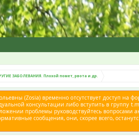
РУГИЕ ЗАБОЛЕВАНИЯ. Плохой помет, рвота и др.
льевны (Zosia) временно отсутствует доступ на фо
дуальной консультации либо вступить в группу t.me
изложении проблемы руководствуйтесь вопросами а
мативные сообщения, они, скорее всего, останутся