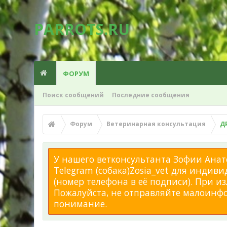
PARROTS.RU
ФОРУМ
Поиск сообщений
Последние сообщения
Форум
Ветеринарная консультация
Д
У нашего ветконсультанта Зофии Анато
Telegram (собака)Zosia_vet для индиви
(номер телефона в её подписи). При 
Пожалуйста, не отправляйте малоинфор
понимание.