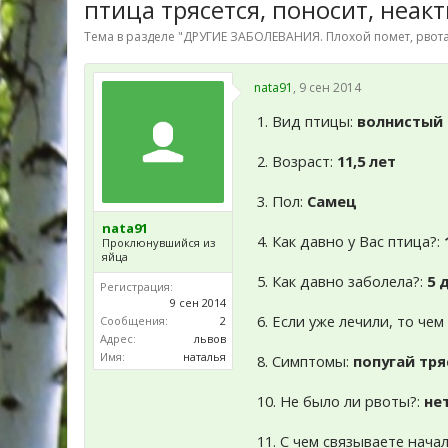
птица трясется, поносит, неак
Тема в разделе "
ДРУГИЕ ЗАБОЛЕВАНИЯ. Плохой помет, рвота
nata91
,
9 сен 2014
1. Вид птицы:
волнистый 
2. Возраст:
11,5 лет
3. Пол:
Самец
nata91
4. Как давно у Вас птица?:
Проклюнувшийся из
яйца
5. Как давно заболела?:
5 
Регистрация:
9 сен 2014
6. Если уже лечили, то че
Сообщения:
2
Адрес:
львов
Имя:
наталья
8. Симптомы:
попугай тря
10. Не было ли рвоты?:
не
11. С чем связываете нача