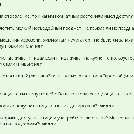
н
 на отравление, то к каким комнатным растениям имел доступ?
оглотить мелкий несъедобный предмет, не грызла ли не предн
помещении аэрозоли, химикаты? Фумигатор? Не было ли запаха 
унтовки и пр.)?:
нет
ии, где живет птица? Если птица живет на кухне, то пользует
утствии птицы?:
нет
ается птица? (Указывайте название, ответ типа "простой (ил
 угощаете ли птицу пищей с Вашего стола, если угощаете, то к
кормки получает птица и в каких дозировках?:
мелок
дкормки доступны птице и употребляет ли она их? Минеральн
льные подкормки?:
мелок