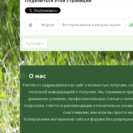
Поделиться этой страницей
Форум
Ветеринарная консультация
Д
Русский
О нас
Parrots.ru задумывался как сайт о волнистых попугаях, 
полезной информацией о попугаях. Мы стремимся пр
домашних условиях, профессиональные статьи о селек
подсказки, советы и рекомендации относительно ухода
счастливыми; или если вы просто ищ
Копирование материалов сайта и форума без разрешен