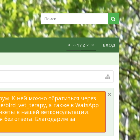
1
/
2
ВХОД
рум. К ней можно обратиться через
/bird_vet_terapy, а также в WatsApp
нкеты в нашей ветконсультации.
 без ответа. Благодарим за