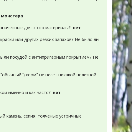
:
монстера
азначенные для этого материалы?:
нет
краски или других резких запахов? Не было ли
есь ли посудой с антипригарным покрытием? Не
и "обычный") корм" не несет никакой полезной
акой именно и как часто?:
нет
ый камень, сепия, толченые устричные