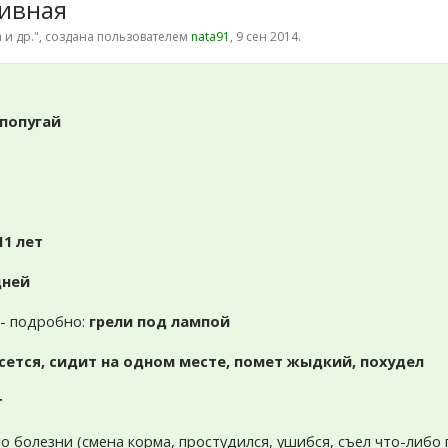
тивная
 и др.
", создана пользователем
nata91
,
9 сен 2014
.
попугай
11 лет
дней
м - подробно:
грели под лампой
сется, сидит на одном месте, помет жыдкий, похудел
т
ло болезни (смена корма, простудился, ушибся, съел что-либо 