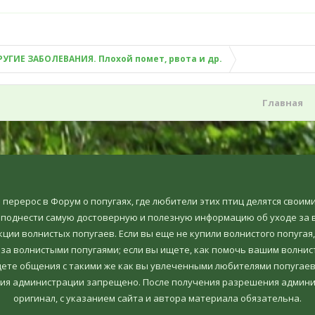
РУГИЕ ЗАБОЛЕВАНИЯ. Плохой помет, рвота и др.
Главная
но перерос в Форум о попугаях, где любители этих птиц делятся свои
еподнести самую достоверную и полезную информацию об уходе за в
ции волнистых попугаев. Если вы еще не купили волнистого попугая,
 за волнистыми попугаями; если вы ищете, как помочь вашим волнис
ете общения с такими же как вы увлеченными любителями попугаев, т
ия администрации запрещено. После получения разрешения админи
оригинал, c указанием сайта и автора материала обязательна.