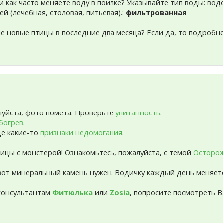
 и как часто меняете воду в поилке? Указывайте тип воды: во
ей (лечебная, столовая, питьевая).:
фильтрованная
ме новые птицы в последние два месяца? Если да, то подробне
луйста, фото помета. Проверьте
упитанность
.
богрев
.
ще какие-то
признаки недомогания
.
тицы с монстерой! Ознакомьтесь, пожалуйста, с темой
Осторож
 вот минеральный камень нужен. Водичку каждый день меняет
консультантам
Фитюлька
или
Zosia
, попросите посмотреть В