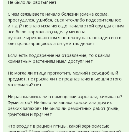
Не было ли рвоты? нет
С чем связываете начало болезни (смена корма,
простудился, ушибся, съел что-либо подозрительное
и т.д.)? не знаю изза чего,до начала этой ерунды с ним
все было нормально,сидел у меня на
ручках...чирикал...потом я пошла кушать посадив его в
клетку...возвращаюсь а он уже так делает
Если есть подозрение на отравление, то к каким
комнатным растениям имел доступ? нет
Не могла ли птица проглотить мелкий несъедобный
предмет, не грызла ли не предназначенные для этого
материалы? нет
Не распылялись ли в помещении аэрозоли, химикаты?
Фумигатор? Не было ли запаха краски или других
резких запахов? Не было ли ремонтных работ (пыль,
грунтовки и пр.)? нет
Что входит в рацион птицы, какой зерносмесью
кормите? (Указывайте название, ответ типа "простой