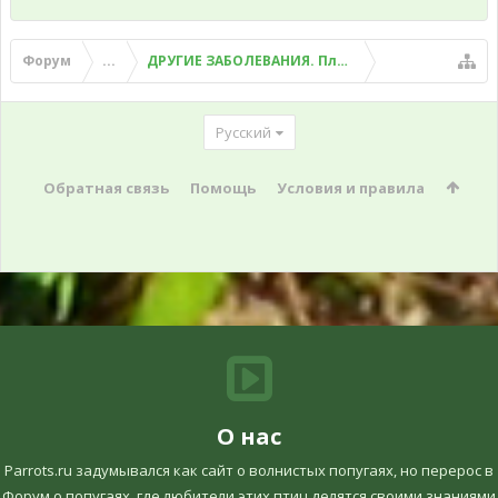
Форум
...
ДРУГИЕ ЗАБОЛЕВАНИЯ. Плохой помет, рвота и д
Русский
Обратная связь
Помощь
Условия и правила
О нас
Parrots.ru задумывался как сайт о волнистых попугаях, но перерос в
Форум о попугаях, где любители этих птиц делятся своими знаниями