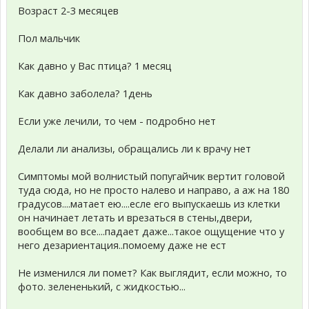
Возраст 2-3 месяцев
Пол мальчик
Как давно у Вас птица? 1 месяц
Как давно заболела? 1день
Если уже лечили, то чем - подробно нет
Делали ли анализы, обращались ли к врачу нет
Симптомы мой волнистый попугайчик вертит головой
туда сюда, но не просто налево и направо, а аж на 180
градусов....матает ею....есле его выпускаешь из клетки
он начинает летать и врезаться в стены,двери,
вообщем во все....падает даже...такое ощущение что у
него дезариентация..помоему даже не ест
Не изменился ли помет? Как выглядит, если можно, то
фото. зелененький, с жидкостью...