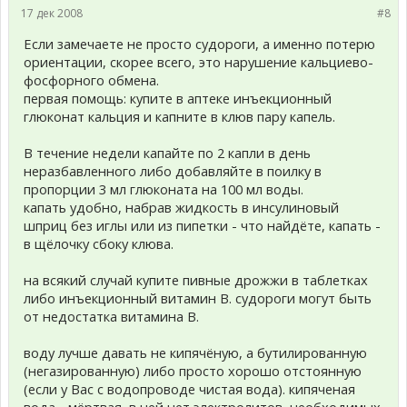
17 дек 2008
#8
Если замечаете не просто судороги, а именно потерю
ориентации, скорее всего, это нарушение кальциево-
фосфорного обмена.
первая помощь: купите в аптеке инъекционный
глюконат кальция и капните в клюв пару капель.
В течение недели капайте по 2 капли в день
неразбавленного либо добавляйте в поилку в
пропорции 3 мл глюконата на 100 мл воды.
капать удобно, набрав жидкость в инсулиновый
шприц без иглы или из пипетки - что найдёте, капать -
в щёлочку сбоку клюва.
на всякий случай купите пивные дрожжи в таблетках
либо инъекционный витамин В. судороги могут быть
от недостатка витамина В.
воду лучше давать не кипячёную, а бутилированную
(негазированную) либо просто хорошо отстоянную
(если у Вас с водопроводе чистая вода). кипяченая