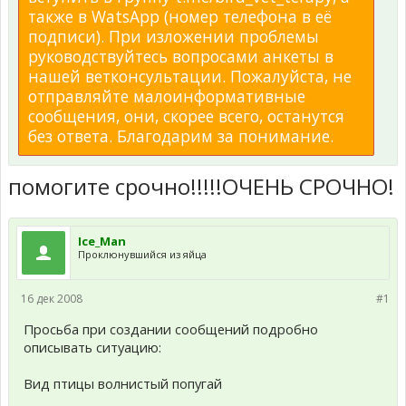
также в WatsApp (номер телефона в её
подписи). При изложении проблемы
руководствуйтесь вопросами анкеты в
нашей ветконсультации. Пожалуйста, не
отправляйте малоинформативные
сообщения, они, скорее всего, останутся
без ответа. Благодарим за понимание.
помогите срочно!!!!!ОЧЕНЬ СРОЧНО!
Ice_Man
Проклюнувшийся из яйца
16 дек 2008
#1
Просьба при создании сообщений подробно
описывать ситуацию:
Вид птицы волнистый попугай