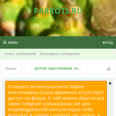
PARROTS.RU
MENU
ВХОД
Поиск сообщений
Последние сообщения
Форум
...
ДРУГИЕ ЗАБОЛЕВАНИЯ. Плохой помет, рвота и д
У нашего ветконсультанта Зофии
Анатольевны (Zosia) временно отсутствует
доступ на форум. К ней можно обратиться
через Telegram (собака)Zosia_vet для
индивидуальной консультации либо
вступить в группу t.me/bird_vet_terapy, а