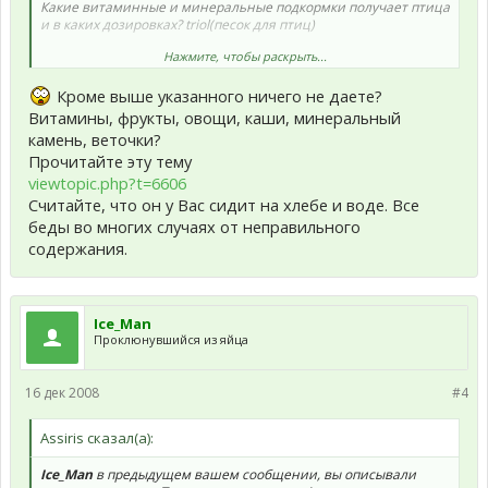
Какие витаминные и минеральные подкормки получает птица
и в каких дозировках? triol(песок для птиц)
Нажмите, чтобы раскрыть...
Какую воду пьет птица и как часто меняете воду в поилке?
Указывайте тип воды: водопроводная, фильтрованная,
Кроме выше указанного ничего не даете?
кипяченая, если покупная, то для каких целей (лечебная,
столовая, питьевая).
Витамины, фрукты, овощи, каши, минеральный
кипяченую
камень, веточки?
Прочитайте эту тему
viewtopic.php?t=6606
Считайте, что он у Вас сидит на хлебе и воде. Все
беды во многих случаях от неправильного
содержания.
Ice_Man
Проклюнувшийся из яйца
16 дек 2008
#4
Assiris сказал(а):
Ice_Man
в предыдущем вашем сообщении, вы описывали