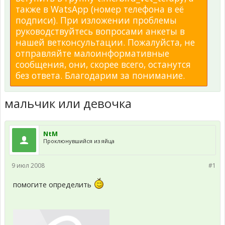
также в WatsApp (номер телефона в её
подписи). При изложении проблемы
руководствуйтесь вопросами анкеты в
нашей ветконсультации. Пожалуйста, не
отправляйте малоинформативные
сообщения, они, скорее всего, останутся
без ответа. Благодарим за понимание.
мальчик или девочка
NtM
Проклюнувшийся из яйца
9 июл 2008
#1
помогите определить