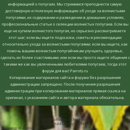
информацией о попугаях. Мы стремимся преподнести самую
достоверную и полезную информацию об уходе за волнистыми
попугаями, их содержании и разведении в домашних условиях,
профессиональные статьи о селекции волнистых попугаев. Если вы
еще не купили волнистого попугая, но серьезно рассматриваете
этот шаг; если вы ищете подсказки, советы и рекомендации
относительно ухода за волнистыми попугаями; если вы ищете, как
помочь вашим волнистым попугайчикам улучшить здоровье,
сделать их более счастливыми; или если вы просто ищете общения с
такими же как вы увлеченными любителями попугаев, тогда этот
форум для вас! Parrots.ru
Копирование материалов сайта и форума без разрешения
администрации запрещено. После получения разрешения
администрации при копировании материалов прямая ссылка на
оригинал, c указанием сайта и автора материала обязательна.
Forum software by XenForo™
Quality Add-Ons by WMTech
Перевод:
XF-Russia.ru