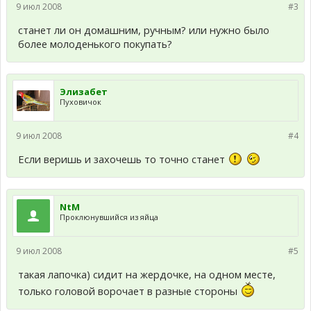
9 июл 2008
#3
станет ли он домашним, ручным? или нужно было
более молоденького покупать?
Элизабет
Пуховичок
9 июл 2008
#4
Если веришь и захочешь то точно станет
NtM
Проклюнувшийся из яйца
9 июл 2008
#5
такая лапочка) сидит на жердочке, на одном месте,
только головой ворочает в разные стороны