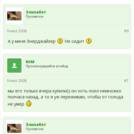
Элизабет
Пуховичок
9 июл 2008
#6
А у меня Энерджайзер
Не сидит
NtM
Проклюнувшийся из яйца
9 июл 2008
#7
мы его только вчера купили)) он хоть поел немножко
полчаса назад, а то я уж переживаю, чтобы от голода
не умер
Элизабет
Пуховичок