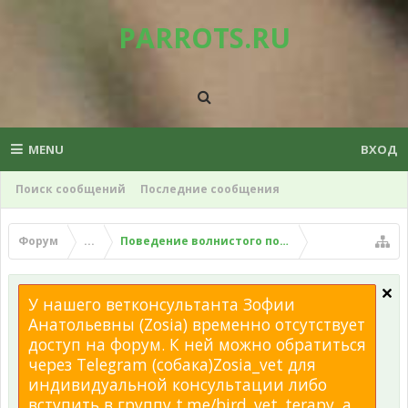
PARROTS.RU
MENU
ВХОД
Поиск сообщений
Последние сообщения
Форум
...
Поведение волнистого попугая
У нашего ветконсультанта Зофии
Анатольевны (Zosia) временно отсутствует
доступ на форум. К ней можно обратиться
через Telegram (собака)Zosia_vet для
индивидуальной консультации либо
вступить в группу t.me/bird_vet_terapy, а