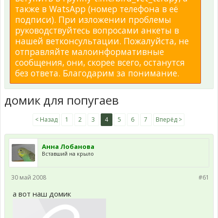
также в WatsApp (номер телефона в её
подписи). При изложении проблемы
руководствуйтесь вопросами анкеты в
нашей ветконсультации. Пожалуйста, не
отправляйте малоинформативные
сообщения, они, скорее всего, останутся
без ответа. Благодарим за понимание.
домик для попугаев
< Назад
1
2
3
4
5
6
7
Вперёд >
Анна Лобанова
Вставший на крыло
30 май 2008
#61
а вот наш домик