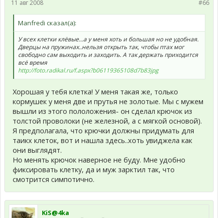
11 авг 2008
#66
Manfredi сказал(а):
У всех клетки клёвые...а у меня хоть и большая но не удобная.
Дверцы на пружинах..нельзя открыть так, чтобы птах мог
свободно сам выходить и заходить. А так держать приходится
всё время
http://foto.radikal.ru/f.aspx?b06119365108d7b83jpg
Хорошая у тебя клетка! У меня такая же, только
кормушек у меня две и прутья не золотые. Мы с мужем
вышли из этого пололожения- он сделал крючок из
толстой проволоки (не железной, а с мягкой основой).
Я предполагала, что крючки должны придумать для
таикх клеток, вот и нашла здесь..хоть увиджела как
они выглядят.
Но менять крючок наверное не буду. Мне удобно
фиксировать клетку, да и муж зарктил так, что
смотрится симпотично.
KiS@4ka