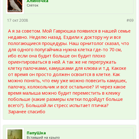
Алиночка
Слёток
17 окт 2008
#69
А я за советом. Мой Гаврюшка появился в нашей семье
недавно. Неделю назад. Ездили к доктору ну и все
пологающиеся процедуры. Наш орнитолог сказал, что
для одного попугайчика нужна клетка где-то 70 см,
ибо если она будит больше он будит плохо
ориентироваться в ней. А так же не перегружать
клетку палочками, камушками для клюва и т.д. Какоке
от время он просто должен освоится в клетке. Как
можно понять, что ему уже можно повесить камушек,
палочку, колокольчик и всё остальное? И через какое
время малыша можно будит переместить в клеику
побольше (какие размеры клетки подойдут больше
всего?). Большой ли стресс испытает птичка?
Заранее спасибо
ПапуШка
Вставший на крыло