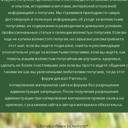
и опытом, историями и мечтами, интересной и полезной
информацией о попугаях. Мы стремимся преподнести самую
достоверную и полезную информацию об уходе за волнистыми
попугаями, их содержании и разведении в домашних условиях,
профессиональные статьи о селекции волнистых попугаев. Если вы
еще не купили волнистого попугая, но серьезно рассматриваете
этот шаг; если вы ищете подсказки, советы и рекомендации
относительно ухода за волнистыми попугаями; если вы ищете, как
помочь вашим волнистым попугайчикам улучшить здоровье,
сделать их более счастливыми; или если вы просто ищете общения с
такими же как вы увлеченными любителями попугаев, тогда этот
форум для вас! Parrots.ru
Копирование материалов сайта и форума без разрешения
администрации запрещено. После получения разрешения
администрации при копировании материалов прямая ссылка на
оригинал, c указанием сайта и автора материала обязательна.
Forum software by XenForo™