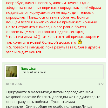
попробую, камень повешу, авось и ничего. Одна
жёрдочка стоит тык впритык к кормушкам, я её убрала
подальше от кормушек и он не подходит теперь к
кормушкам. Пришлось ставить обратно. Боится
вобщем всего и никак ко мне не привыкнет. Конечно
не тот страх что сначала, но всё равно боится
оооочень. (У меня он ровно неделю сегодня)
Что с ним делать?(( так хочется чтоб привык скорее и
так хочется в новый большой домик его
P.S. повесила камушек. пока результата 0. Сел в другой
угол и сидит боится
ПапуШка
Вставший на крыло
18 окт 2008
#72
Приручайте в маленькой,а потом пересадите.Мои
медовой палочки боялись долго,вы же не думаете,что
он ее сразу есть побежит.Пусть сначала
привыкнет.Они вообще не особо полезные.Лучше