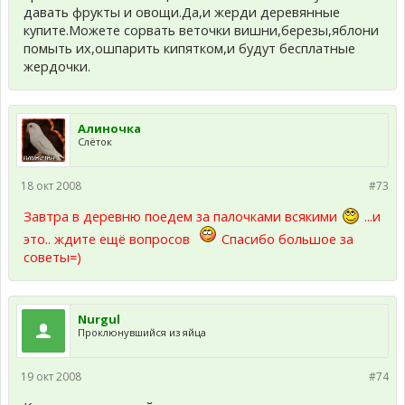
давать фрукты и овощи.Да,и жерди деревянные
купите.Можете сорвать веточки вишни,березы,яблони
помыть их,ошпарить кипятком,и будут бесплатные
жердочки.
Алиночка
Слёток
18 окт 2008
#73
Завтра в деревню поедем за палочками всякими
...и
это.. ждите ещё вопросов
Спасибо большое за
советы=)
Nurgul
Проклюнувшийся из яйца
19 окт 2008
#74