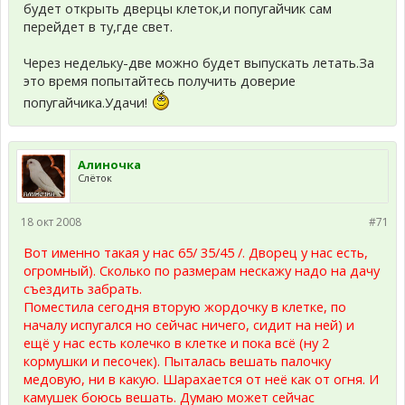
будет открыть дверцы клеток,и попугайчик сам
перейдет в ту,где свет.
Через недельку-две можно будет выпускать летать.За
это время попытайтесь получить доверие
попугайчика.Удачи!
Алиночка
Слёток
18 окт 2008
#71
Вот именно такая у нас 65/ 35/45 /. Дворец у нас есть,
огромный). Сколько по размерам нескажу надо на дачу
съездить забрать.
Поместила сегодня вторую жордочку в клетке, по
началу испугался но сейчас ничего, сидит на ней) и
ещё у нас есть колечко в клетке и пока всё (ну 2
кормушки и песочек). Пыталась вешать палочку
медовую, ни в какую. Шарахается от неё как от огня. И
камушек боюсь вешать. Думаю может сейчас