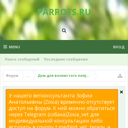
PARROTS.RU
MENU
ВХОД
Поиск сообщений
Последние сообщения
Форум
...
Дом для волнистого попугая
У нашего ветконсультанта Зофии
Анатольевны (Zosia) временно отсутствует
доступ на форум. К ней можно обратиться
через Telegram (собака)Zosia_vet для
индивидуальной консультации либо
вступить в группу t.me/bird_vet_terapy, а