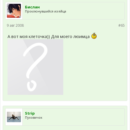
Бислан
Проклюнувшийся из яйца
9 авг 2008
#65
А вот моя клеточка)) Для моего люимца
Strip
Пуховичок