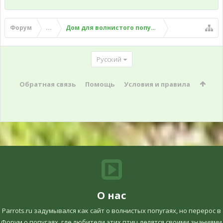
Форум
...
Дом для волнистого попугая
Русский
Обратная связь
Помощь
Условия и правила
О нас
Parrots.ru задумывался как сайт о волнистых попугаях, но перерос в
Форум о попугаях, где любители этих птиц делятся своими знаниями