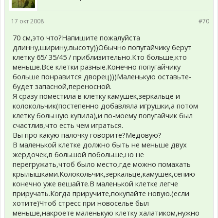
17 окт 2008
#70
70 см,это что?Напишите пожалуйста
длинну,ширину,высоту))Обычно попугайчику берут
клетку 65/ 35/45 / приблизительно.Кто больше,кто
меньше.Все клетки разные.Конечно попугайчику
больше понравится дворец)))Маленькую оставьте-
будет запасной,переносной.
Я сразу поместила в клетку камушек,зеркальце и
колокольчик(постепенно добавляла игрушки,а потом
клетку большую купила),и по-моему попугайчик был
счастлив,что есть чем играться.
Вы про какую палочку говорите?Медовую?
В маленькой клетке должно быть не меньше двух
жердочек,в большой побольше,но не
перегружать,чтоб было место,где можно помахать
крылышками.Колокольчик,зеркальце,камушек,сепию
конечно уже вешайте.В маленькой клетке легче
приручать.Когда приручите,покупайте новую.(если
хотите)Чтоб стресс при новоселье был
меньше,накроете маленькую клетку халатиком,нужно