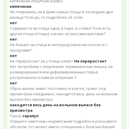
кипяченая, покупная (наим.):
кипяченая
Не появлялись ли в доме новые птицы в последние два
месяца? Если да, то подробнее об этом.:
нет
Содержится ли птица одна, в паре, в стайке? Если есть
другая птица (птицы), каково ее (их) самочувствие?:
нет
Не бывает ли птица в непосредственном контакте с
грызунами?:
нет
Не перерастает ли у птицы клюв?:
Не переростает
Нет ли проблем с оперением: перманентная линька, не
развернувшиеся или деформированные перья,
растрепанное и ломкое оперение ?:
нет
Образ жизни: живёт постоянно в клетке, гуляет под
присмотром ежедневно, находится весь день на вольном
выпасе без присмотра:
находится весь день на вольном выпасе без
присмотра
Город:
сарапул
Опишите симптомы недомогания подробно и расскажите
обо всем, что может иметь отношение к болезни Вашей