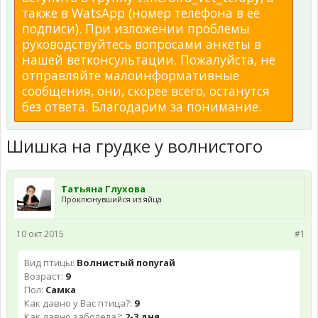
также в WatsApp (номер телефона в её
подписи). При изложении проблемы
руководствуйтесь вопросами анкеты в
нашей ветконсультации. Пожалуйста, не
отправляйте малоинформативные
сообщения, они, скорее всего, останутся
без ответа. Благодарим за понимание.
Шишка на грудке у волнистого
Татьяна Глухова
Проклюнувшийся из яйца
10 окт 2015
#1
Вид птицы:
Волнистый попугай
Возраст:
9
Пол:
Самка
Как давно у Вас птица?:
9
Как давно заболела?:
2-3 дня