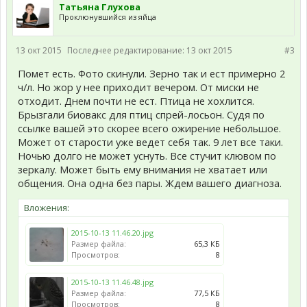
Татьяна Глухова
Проклюнувшийся из яйца
13 окт 2015
Последнее редактирование:
13 окт 2015
#3
Помет есть. Фото скинули. Зерно так и ест примерно 2
ч/л. Но жор у нее приходит вечером. От миски не
отходит. Днем почти не ест. Птица не хохлится.
Брызгали биовакс для птиц спрей-лосьон. Судя по
ссылке вашей это скорее всего ожирение небольшое.
Может от старости уже ведет себя так. 9 лет все таки.
Ночью долго не может уснуть. Все стучит клювом по
зеркалу. Может быть ему внимания не хватает или
общения. Она одна без пары. Ждем вашего диагноза.
Вложения:
2015-10-13 11.46.20.jpg
Размер файла:
65,3 КБ
Просмотров:
8
2015-10-13 11.46.48.jpg
Размер файла:
77,5 КБ
Просмотров:
8