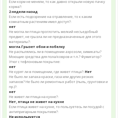
Если корм не меняли, то как давно открыли новую пачку
корма?:
2 недели назад
Если есть подозрение на отравление, то к каким
комнатным растениям имел доступ?:
нет
Не могла ли птица проглотить мелкий несъедобный
предмет, не грызла ли не предназначенные для этого
материалы?:
могла.Грызет обои и побелку
Не распылялись ли в помещении аэрозоли, химикаты?
Моющие средства для пола/ковров и т.п.? Фумигатор?
Утюг с тефлоновым покрытие:
нет
Не курят ли в помещении, где живет птица?:
Нет
Не было ли запаха краски, газа или других резких
запахов? Не было ли ремонтных работ (пыль, грунтовки и
пр.)?:
нет
Не живет ли птица на кухне?:
Нет, птица не живет на кухне
Если птица живет на кухне, то пользуетесь ли посудой с
антипригарным покрытием?:
Не используется