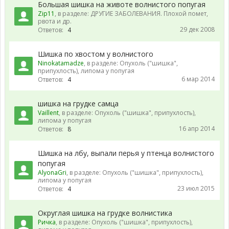
Большая шишка на животе волнистого попугая
Zip11
, в разделе:
ДРУГИЕ ЗАБОЛЕВАНИЯ. Плохой помет,
рвота и др.
29 дек 2008
Ответов:
4
Шишка по хвостом у волнистого
Ninokatamadze
, в разделе:
Опухоль ("шишка",
припухлость), липома у попугая
6 мар 2014
Ответов:
4
шишка на грудке самца
Vaillent
, в разделе:
Опухоль ("шишка", припухлость),
липома у попугая
16 апр 2014
Ответов:
8
Шишка на лбу, выпали перья у птенца волнистого
попугая
AlyonaGri
, в разделе:
Опухоль ("шишка", припухлость),
липома у попугая
23 июл 2015
Ответов:
4
Округлая шишка на грудке волнистика
Ричка
, в разделе:
Опухоль ("шишка", припухлость),