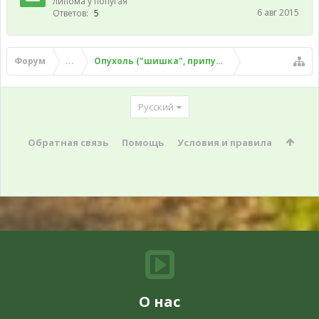
липома у попугая
6 авг 2015
Ответов:
5
Форум
...
Опухоль ("шишка", припухлость), липома у поп
Русский
Обратная связь
Помощь
Условия и правила
О нас