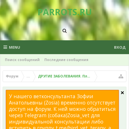
PARROTS.RU
MENU
ВХОД
Поиск сообщений
Последние сообщения
Форум
...
ДРУГИЕ ЗАБОЛЕВАНИЯ. Плохой помет, рвота и д
У нашего ветконсультанта Зофии
Анатольевны (Zosia) временно отсутствует
доступ на форум. К ней можно обратиться
через Telegram (собака)Zosia_vet для
индивидуальной консультации либо
вступить в группу t.me/bird_vet_terapy, а