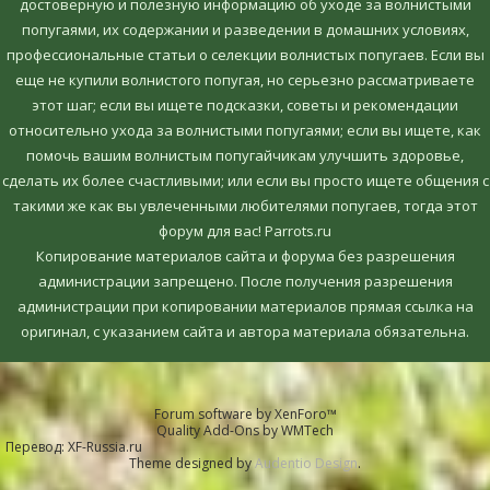
достоверную и полезную информацию об уходе за волнистыми
попугаями, их содержании и разведении в домашних условиях,
профессиональные статьи о селекции волнистых попугаев. Если вы
еще не купили волнистого попугая, но серьезно рассматриваете
этот шаг; если вы ищете подсказки, советы и рекомендации
относительно ухода за волнистыми попугаями; если вы ищете, как
помочь вашим волнистым попугайчикам улучшить здоровье,
сделать их более счастливыми; или если вы просто ищете общения с
такими же как вы увлеченными любителями попугаев, тогда этот
форум для вас! Parrots.ru
Копирование материалов сайта и форума без разрешения
администрации запрещено. После получения разрешения
администрации при копировании материалов прямая ссылка на
оригинал, c указанием сайта и автора материала обязательна.
Forum software by XenForo™
Quality Add-Ons by WMTech
Перевод:
XF-Russia.ru
Theme designed by
Audentio Design
.