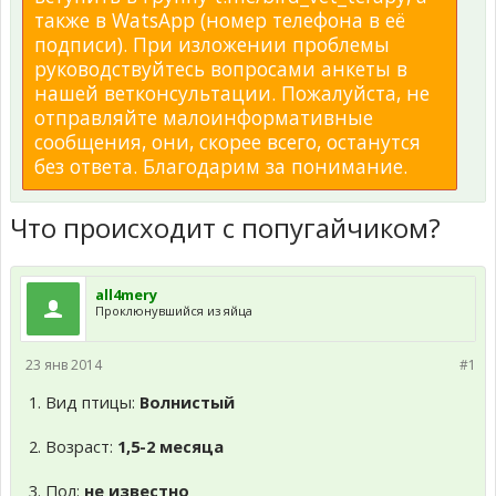
также в WatsApp (номер телефона в её
подписи). При изложении проблемы
руководствуйтесь вопросами анкеты в
нашей ветконсультации. Пожалуйста, не
отправляйте малоинформативные
сообщения, они, скорее всего, останутся
без ответа. Благодарим за понимание.
Что происходит с попугайчиком?
all4mery
Проклюнувшийся из яйца
23 янв 2014
#1
1. Вид птицы:
Волнистый
2. Возраст:
1,5-2 месяца
3. Пол:
не известно