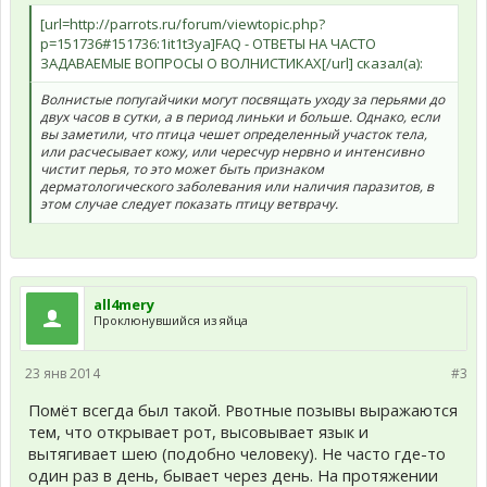
[url=http://parrots.ru/forum/viewtopic.php?
p=151736#151736:1it1t3ya]FAQ - ОТВЕТЫ НА ЧАСТО
ЗАДАВАЕМЫЕ ВОПРОСЫ О ВОЛНИСТИКАХ[/url] сказал(а):
Волнистые попугайчики могут посвящать уходу за перьями до
двух часов в сутки, а в период линьки и больше. Однако, если
вы заметили, что птица чешет определенный участок тела,
или расчесывает кожу, или чересчур нервно и интенсивно
чистит перья, то это может быть признаком
дерматологического заболевания или наличия паразитов, в
этом случае следует показать птицу ветврачу.
all4mery
Проклюнувшийся из яйца
23 янв 2014
#3
Помёт всегда был такой. Рвотные позывы выражаются
тем, что открывает рот, высовывает язык и
вытягивает шею (подобно человеку). Не часто где-то
один раз в день, бывает через день. На протяжении