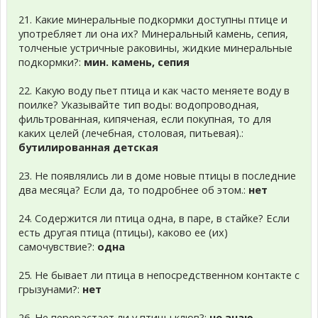
21. Какие минеральные подкормки доступны птице и
употребляет ли она их? Минеральный камень, сепия,
толченые устричные раковины, жидкие минеральные
подкормки?:
мин. камень, сепия
22. Какую воду пьет птица и как часто меняете воду в
поилке? Указывайте тип воды: водопроводная,
фильтрованная, кипяченая, если покупная, то для
каких целей (лечебная, столовая, питьевая).:
бутилированная детская
23. Не появлялись ли в доме новые птицы в последние
два месяца? Если да, то подробнее об этом.:
нет
24. Содержится ли птица одна, в паре, в стайке? Если
есть другая птица (птицы), каково ее (их)
самочувствие?:
одна
25. Не бывает ли птица в непосредственном контакте с
грызунами?:
нет
26. Не перерастает ли у птицы клюв?:
не знаю