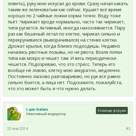
ловить), руку мою искусал до крови. Сразу начал какать
таким же зеленоватым как сейчас. Кушает всё время
хорошо по 2 чайные ложки корма точно. Воду тоже
пьёт. Чирикает вроде нормально, часто так чирикает,
типа ругается. Активный, иногда нахохливается. Пару
раз как бешеный летал по клетке, чирикал сильно и
перекручивался (выворачивался) на стенке клетки.
Дрожат крылья, когда близко подходишь. Недавно
начались рвотные позывы, но не рвота. Возле попки
типа как мокро и чешет там. И весь периодически
чешется. Подозреваю, что это стресс. Теперь его
вообще не ловлю, клетку мою аккуратно, медленно.
Постоянно ласково разговариваю, но рук всё равно
сильно боится, а лица нет. Подскажите, пожалуйста,
что это может быть и что нужно делать.
i-am-helen
Команда форума
Неактивный модератор
23 янв 2014
#2