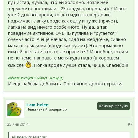
пушистая, думала, что ей холодно. Возле неё
термометр поставили - 23 градуса, нормально? И вот
уже 2 дня всё время, когда сидит на жёрдочке,
поджимает лапку вроде как одну и ту же (прячет),
лапка на вид ничего особенного. Ну да, а так
поведение активное. ОЧЕНЬ пуглива и "ругается"
очень часто. А ещё начала, сидя на жёрдочке, сильно
махать крыльями (вроде как пугает). Это нормально
или ей всё-таки что-то не нравится? И вообще, если я
не по теме, направьте меня куда надо (в хорошем
смысле
. Попка вроде лучше стала, чище. Спасибо!!!!
Добавлено спустя 5 минут 14 секунд:
И ещё забыла добавить. Постоянно дрожат крылья.
i-am-helen
Команда форума
Неактивный модератор
25 янв 2014
#7
all4mery сказал(а):