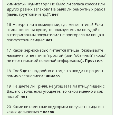
химикаты? Фумигатор? Не было ли запаха краски или
других резких запахов? Не было ли ремонтных работ
(пыль, грунтовки и пр.)?:
нет
16. Не курят ли в помещении, где живет птица? Если
птица живет на кухне, то пользуетесь ли посудой с
антипригарным покрытием? Не пригорала ли пища в
присутствии птицы?:
нет
17. Какой зерносмесью питается птица? (Указывайте
название, ответ типа "простой (или "обычный") корм"
не несет никакой полезной информации).:
Престиж
18. Сообщите подробно о том, что входит в рацион
помимо зерносмеси.:
ничего
19. Не даете ли Трилл, не угощаете ли птицу пищей с
Вашего стола, если угощаете, то какой именно и как
часто?:
нет
20. Какие витаминные подкормки получает птица и в
каких дозировках?:
песок