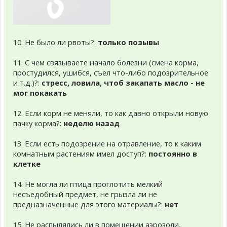
10. Не было ли рвоты?:
только позывы
11. С чем связываете начало болезни (смена корма,
простудился, ушибся, съел что-либо подозрительное
и т.д.)?:
стресс, ловила, чтоб закапать масло - не
мог покакать
12. Если корм не меняли, то как давно открыли новую
пачку корма?:
неделю назад
13. Если есть подозрение на отравление, то к каким
комнатным растениям имел доступ?:
постоянно в
клетке
14. Не могла ли птица проглотить мелкий
несъедобный предмет, не грызла ли не
предназначенные для этого материалы?:
нет
15. Не распылялись ли в помещении аэрозоли,