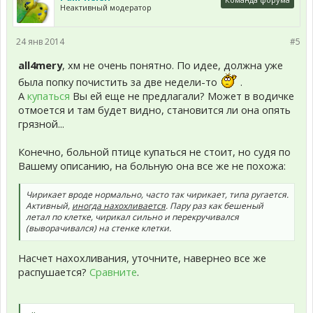
Неактивный модератор
24 янв 2014
#5
all4mery
, хм не очень понятно. По идее, должна уже
была попку почистить за две недели-то
.
А
купаться
Вы ей еще не предлагали? Может в водичке
отмоется и там будет видно, становится ли она опять
грязной...
Конечно, больной птице купаться не стоит, но судя по
Вашему описанию, на больную она все же не похожа:
Чирикает вроде нормально, часто так чирикает, типа ругается.
Активный,
иногда нахохливается
. Пару раз как бешеный
летал по клетке, чирикал сильно и перекручивался
(выворачивался) на стенке клетки.
Насчет нахохливания, уточните, навернео все же
распушается?
Сравните
.