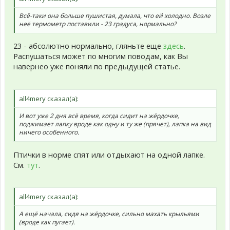
Всё-таки она больше пушистая, думала, что ей холодно. Возле
неё термометр поставили - 23 градуса, нормально?
23 - абсолютно нормально, гляньте еще
здесь
.
Распушаться может по многим поводам, как Вы
навернео уже поняли по предыдущей статье.
all4mery сказал(а):
И вот уже 2 дня всё время, когда сидит на жёрдочке,
поджимает лапку вроде как одну и ту же (прячет), лапка на вид
ничего особенного.
Птички в норме спят или отдыхают на одной лапке.
См.
тут
.
all4mery сказал(а):
А ещё начала, сидя на жёрдочке, сильно махать крыльями
(вроде как пугает).