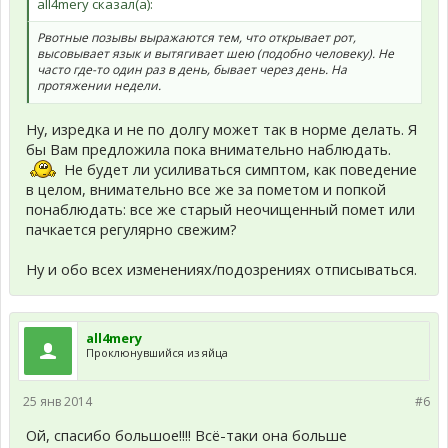
all4mery сказал(а):
Рвотные позывы выражаются тем, что открывает рот,
высовывает язык и вытягивает шею (подобно человеку). Не
часто где-то один раз в день, бывает через день. На
протяжении недели.
Ну, изредка и не по долгу может так в норме делать. Я
бы Вам предложила пока внимательно наблюдать.
Не будет ли усиливаться симптом, как поведение
в целом, внимательно все же за пометом и попкой
понаблюдать: все же старый неочищенный помет или
пачкается регулярно свежим?
Ну и обо всех изменениях/подозрениях отписываться.
all4mery
Проклюнувшийся из яйца
25 янв 2014
#6
Ой, спасибо большое!!!! Всё-таки она больше