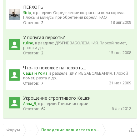
ПЕРХОТЬ
Strip
, в разделе:
Определение возраста и пола корелл.
Плюсы и минусы приобретения корелл. FAQ
18 авг 2008
Ответов:
2
У попугая перхоть?
ruline
, в разделе:
ДРУГИЕ ЗАБОЛЕВАНИЯ. Плохой помет,
рвота и др.
15 ноя 2008
Ответов:
2
Что-то похожее на перхоть...
Саша и Рома
, в разделе:
ДРУГИЕ ЗАБОЛЕВАНИЯ. Плохой
помет, рвота и др.
21 ноя 2009
Ответов:
7
Укрощение строптивого Кешки
Anna_B
, в разделе:
Птичьи истории
6 фев 2012
Ответов:
62
Форум
...
Поведение волнистого попугая