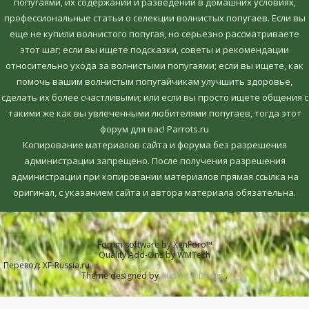
попугаями, их содержании и разведении в домашних условиях,
профессиональные статьи о селекции волнистых попугаев. Если вы
еще не купили волнистого попугая, но серьезно рассматриваете
этот шаг; если вы ищете подсказки, советы и рекомендации
относительно ухода за волнистыми попугаями; если вы ищете, как
помочь вашим волнистым попугайчикам улучшить здоровье,
сделать их более счастливыми; или если вы просто ищете общения с
такими же как вы увлеченными любителями попугаев, тогда этот
форум для вас! Parrots.ru
Копирование материалов сайта и форума без разрешения
администрации запрещено. После получения разрешения
администрации при копировании материалов прямая ссылка на
оригинал, c указанием сайта и автора материала обязательна.
Forum software by XenForo™
Quality Add-Ons by WMTech
Перевод:
XF-Russia.ru
Theme designed by
Audentio Design
.