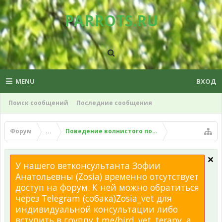
PARROTS.RU
MENU
ВХОД
Поиск сообщений
Последние сообщения
Форум
...
Поведение волнистого попугая
У нашего ветконсультанта Зофии
Анатольевны (Zosia) временно отсутствует
доступ на форум. К ней можно обратиться
через Telegram (собака)Zosia_vet для
индивидуальной консультации либо
вступить в группу t.me/bird_vet_terapy, а