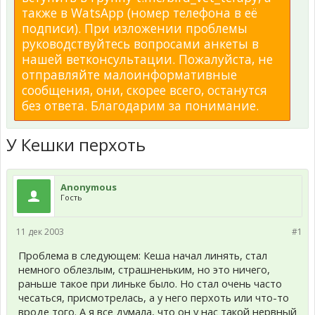
также в WatsApp (номер телефона в её
подписи). При изложении проблемы
руководствуйтесь вопросами анкеты в
нашей ветконсультации. Пожалуйста, не
отправляйте малоинформативные
сообщения, они, скорее всего, останутся
без ответа. Благодарим за понимание.
У Кешки перхоть
Anonymous
Гость
11 дек 2003
#1
Проблема в следующем: Кеша начал линять, стал
немного облезлым, страшненьким, но это ничего,
раньше такое при линьке было. Но стал очень часто
чесаться, присмотрелась, а у него перхоть или что-то
вроде того. А я все думала, что он у нас такой нервный