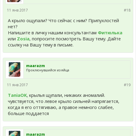
11 янв 2017
#18
А крыло ощупали? Что сейчас с ним? Припухлостей
нет?
Напишите в личку нашим консультантам
Фитюлька
или
Zosia
, попросите посмотреть Вашу тему. Дайте
ссылку на Вашу тему в письме.
maarazm
Проклюнувшийся из яйца
11 янв 2017
#19
TaniaOK
, крылья щупали, никаких аномалий.
чувствуется, что левое крыло сильней напрягается,
когда я его оттягиваю, а правое немного слабее,
больше поддается
maarazm