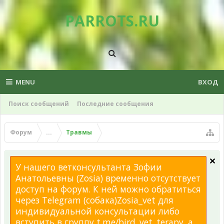
PARROTS.RU
MENU
ВХОД
Поиск сообщений
Последние сообщения
Форум
...
Травмы
У нашего ветконсультанта Зофии
Анатольевны (Zosia) временно отсутствует
доступ на форум. К ней можно обратиться
через Telegram (собака)Zosia_vet для
индивидуальной консультации либо
вступить в группу t.me/bird_vet_terapy, а