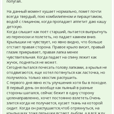
попугай..
На данный момент кушает нормально, помет почти
всегда твердый, пою комбилипеном и пирацетамом,
водой с глицином, когда пропадает аппетит даю кашу
детскую.
Когда слышит как поёт старший, пытается выпрыгнуть
из переноски и полететь, но падает камнем вниз.
Крылышки не чувствует, но явно видно, что больше
отстает правая сторона. Правое крыло висит, правый
глазик прикрывает, правая лапка менее
чувствительная. Когда падает на спину лежит как
жучок, подняться не может.
Сегодня пытался почесать голову лапками, а крылья не
отодвигаются, еще хотел потянуться как ласточка, но
получилось только хвостик распушить.
С первого дня явно есть улучшения хотя бы в походке.
В первый день он вообще как пьяный в разные
стороны шатался, сейчас бежит в одну сторону
целенаправленно, хочет постоянно взлететь.Очень
злится когда не получается, кусает ткань на которой
сидит. Когда он распушается,чтоб отряхнуться, на
крылышках тоже перышки встают дыбом, а я всё жду,