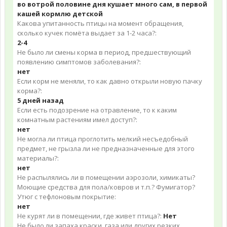
во вотрой половине дня кушает много сам, в первой
кашей кормлю детской
Какова упитанность птицы на момент обращения,
сколько кучек помёта выдает за 1-2 часа?:
2-4
Не было ли смены корма в период, предшествующий
появлению симптомов заболевания?:
нет
Если корм не меняли, то как давно открыли новую пачку
корма?:
5 дней назад
Если есть подозрение на отравление, то к каким
комнатным растениям имел доступ?:
нет
Не могла ли птица проглотить мелкий несъедобный
предмет, не грызла ли не предназначенные для этого
материалы?:
нет
Не распылялись ли в помещении аэрозоли, химикаты?
Моющие средства для пола/ковров и т.п.? Фумигатор?
Утюг с тефлоновым покрытие:
нет
Не курят ли в помещении, где живет птица?:
Нет
Не было ли запаха краски, газа или других резких