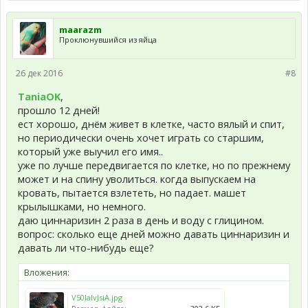
maarazm
Проклюнувшийся из яйца
26 дек 2016
#8
TaniaOK
,
прошло 12 дней!
ест хорошо, днём живет в клетке, часто вялый и спит,
но периодически очень хочет играть со старшим,
который уже выучил его имя..
уже по лучше передвигается по клетке, но по прежнему
может и на спину уволиться. когда выпускаем на
кровать, пытается взлететь, но падает. машет
крылышками, но немного.
даю циннаризин 2 раза в день и воду с глицином.
вопрос: сколько еще дней можно давать циннаризин и
давать ли что-нибудь еще?
Вложения:
V50lalvJsiA.jpg