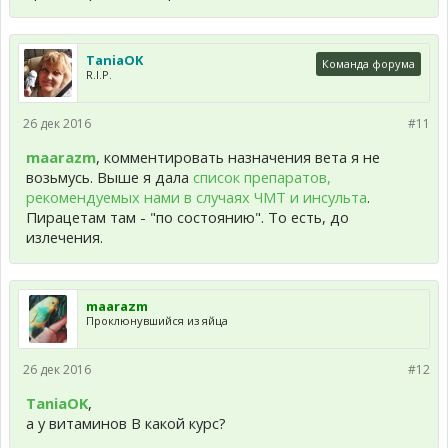
TaniaOK
Команда форума
R.I.P.
26 дек 2016
#11
maarazm
, комментировать назначения вета я не
возьмусь. Выше я дала
список препаратов,
рекомендуемых нами в случаях ЧМТ и инсульта
.
Пирацетам там - "по состоянию". То есть, до
излечения.
maarazm
Проклюнувшийся из яйца
26 дек 2016
#12
TaniaOK
,
а у витаминов В какой курс?