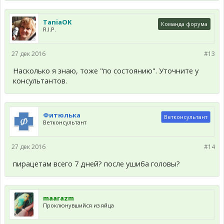
TaniaOK
Команда форума
R.I.P.
27 дек 2016
#13
Насколько я знаю, тоже "по состоянию". Уточните у
консультантов.
Фитюлька
Ветконсультант
Ветконсультант
27 дек 2016
#14
пирацетам всего 7 дней? после ушиба головы?
maarazm
Проклюнувшийся из яйца