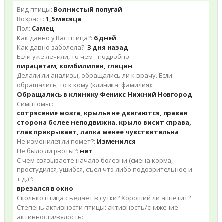
Вид птицы:
Волнистый попугай
Возраст:
1,5 месяца
Пол:
Самец
Как давно у Вас птица?:
6 дней
Как давно заболела?:
3 дня назад
Если уже лечили, то чем - подробно:
пирацетам, комбилипен, глицин
Делали ли анализы, обращались ли к врачу. Если
обращались, то к кому (клиника, фамилия)::
Обращались в клинику Феникс Нижний Новгород
Симптомы::
сотрясение мозга, крылья не двигаются, правая
сторона более неподвижна. крыло висит справа,
глав прикрывает, лапка менее чувствительна
Не изменился ли помет?:
Изменился
Не было ли рвоты?:
нет
С чем связываете начало болезни (смена корма,
простудился, ушибся, съел что-либо подозрительное и
т.д.)?:
врезался в окно
Сколько птица съедает в сутки? Хороший ли аппетит?
Степень активности птицы: активность/снижение
активности/вялость: