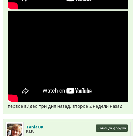
первое видео три дня назад, второе 2 недели назад
TaniaOK
Команда форума
R.I.P.