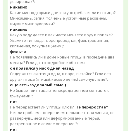
дозировках?:
никаких
Какие минподкормки даете и употребляет ли их птица?
Минкамень, сепия, толченые устричные раковины,
жидкие минподкормки?:
никаких
Какую воду даете и как часто меняете воду в поилке?
Укажите тип воды: водопроводная, фильтрованная,
кипяченая, покупная (наим.):
фильтр
Не появлялись ли в доме новые птицы в последние два
месяца? Если да, то подробнее об этом.:
он появился у нас 6 дней назад
Содержится ли птица одна, в паре, в стайке? Если есть
другая птица (птицы), каково ее (их) самочувствие?:
еще есть годовалый самец
Не бывает ли птица в непосредственном контакте с
грызунами?:
нет
Не перерастает ли у птицы клюв?:
Не переростает
Нет ли проблем с оперением: перманентная линька, не
развернувшиеся или деформированные перья,
растрепанное и ломкое оперение ?:
нет