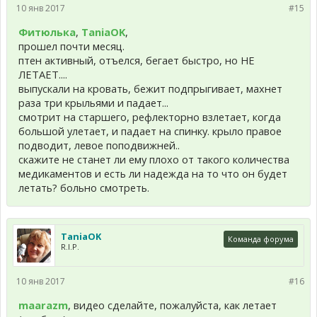
10 янв 2017
#15
Фитюлька
,
TaniaOK
,
прошел почти месяц.
птен активный, отъелся, бегает быстро, но НЕ
ЛЕТАЕТ....
выпускали на кровать, бежит подпрыгивает, махнет
раза три крыльями и падает...
смотрит на старшего, рефлекторно взлетает, когда
большой улетает, и падает на спинку. крыло правое
подводит, левое поподвижней..
скажите не станет ли ему плохо от такого количества
медикаментов и есть ли надежда на то что он будет
летать? больно смотреть.
TaniaOK
Команда форума
R.I.P.
10 янв 2017
#16
maarazm
, видео сделайте, пожалуйста, как летает