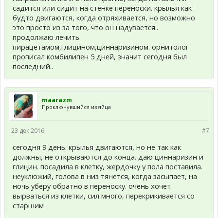
садится или сидит на стенке переноски. крылья как-
будто двигаются, когда отряхивается, но возможно
это просто из за того, что он надувается..
продолжаю лечить
пирацетамом,глицином,циннаризином. орнитолог
прописал комбилипен 5 дней, значит сегодня был
последний..
maarazm
Проклюнувшийся из яйца
23 дек 2016
#7
сегодня 9 день. крылья двигаются, но не так как
должны, не открываются до конца. даю циннаризин и
глицин. посадила в клетку, жердочку у пола поставила.
неуклюжий, голова в низ тянется, когда засыпает, на
ночь уберу обратно в переноску. очень хочет
вырваться из клетки, сил много, перекрикивается со
старшим