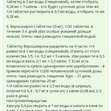
таблетку в 2 мл воды (глициновой), затем отобрать
0,28 мл = 7 капель - это будет суточная доза. Или же
1/4 таблетки растворить в 0,5 мл воды, отобрать те же
0,28 мл.
6. Верошпирон (таблетки 25 мг), 1/20 таблетки, в
течение 3-х дней (без особых указаний дольше
нельзя). Опять-таки разводить глициновой водой.
Таблетку Верошпирона разделить на 4 части. 1/4
развести в 1 мл воды (глициновой). И взять от этого
количества 1/5, т.е. 0,2 мл = 5 капель. Или развести в 0,5
мл воды и взять 0,1 мл = 2,5 капли. 7. Если есть
возможность купить циннаризин или церебролизин - в
прямом пересчете 1/200 человеческой суточной дозы,
опять-таки разводить глицином. Курс - 21 день.
Циннаризин таблетки 25 мг:
1/4 таблетки развести в 2,5 мл воды (в шприце),
получается 0,4 - 0,7 мг в сутки (по 2 капли (0,08 мл) 2-3
раза в день).
Ноотропил/пирацетам.
Капсулу 0,4 растворить в 1 мл воды и капать в клюв по
1 кап 2-3 раза в день. До явных улучшений (курс