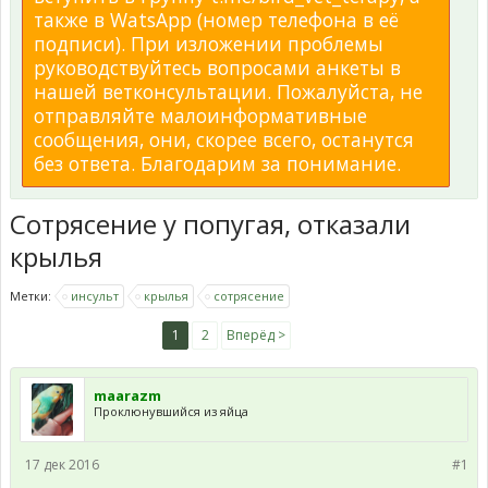
также в WatsApp (номер телефона в её
подписи). При изложении проблемы
руководствуйтесь вопросами анкеты в
нашей ветконсультации. Пожалуйста, не
отправляйте малоинформативные
сообщения, они, скорее всего, останутся
без ответа. Благодарим за понимание.
Сотрясение у попугая, отказали
крылья
Метки:
инсульт
крылья
сотрясение
1
2
Вперёд >
maarazm
Проклюнувшийся из яйца
17 дек 2016
#1