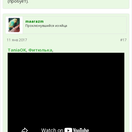
(пробует).
maarazm
Проклюнувшийся из яйца
11 янв 2017
#17
TaniaOK
,
Фитюлька
,