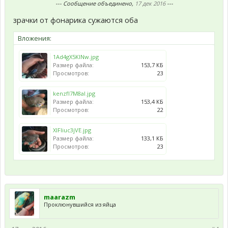
--- Сообщение объединено,
17 дек 2016
---
зрачки от фонарика сужаются оба
Вложения:
1Ad4gX5KlNw.jpg
Размер файла:
153,7 КБ
Просмотров:
23
kenzfI7M8aI.jpg
Размер файла:
153,4 КБ
Просмотров:
22
XlFIiuc3jVE.jpg
Размер файла:
133,1 КБ
Просмотров:
23
maarazm
Проклюнувшийся из яйца