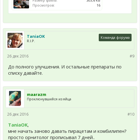
Размер файла:
303,6 КБ
Просмотров:
16
TaniaOK
Команда форума
R.I.P.
26 дек 2016
#9
До полного улучшения. И остальные препараты по
списку давайте.
maarazm
Проклюнувшийся из яйца
26 дек 2016
#10
TaniaOK
,
мне начать заново давать пирацетам и комбилипен?
просто орнитолог прописывал 7 дней..