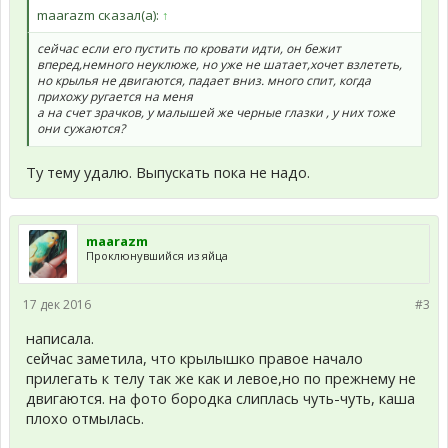
maarazm сказал(а):
↑
сейчас если его пустить по кровати идти, он бежит
вперед,немного неуклюже, но уже не шатает,хочет взлететь,
но крылья не двигаются, падает вниз. много спит, когда
прихожу ругается на меня
а на счет зрачков, у малышей же черные глазки , у них тоже
они сужаются?
Ту тему удалю. Выпускать пока не надо.
maarazm
Проклюнувшийся из яйца
17 дек 2016
#3
написала.
сейчас заметила, что крылышко правое начало
прилегать к телу так же как и левое,но по прежнему не
двигаются. на фото бородка слиплась чуть-чуть, каша
плохо отмылась.