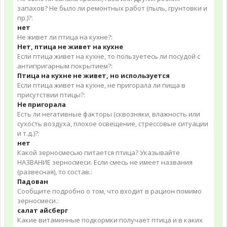
запахов? Не было ли ремонтных работ (пыль, грунтовки и
пр.)?:
нет
Не живет ли птица на кухне?:
Нет, птица не живет на кухне
Если птица живет на кухне, то пользуетесь ли посудой с
антипригарным покрытием?:
Птица на кухне не живет, но используется
Если птица живет на кухне, не пригорала ли пища в
присутствии птицы?:
Не пригорала
Есть ли негативные факторы (сквозняки, влажность или
сухость воздуха, плохое освещение, стрессовые ситуации
и т.д.)?:
нет
Какой зерносмесью питается птица? Указывайте
НАЗВАНИЕ зерносмеси. Если смесь не имеет названия
(развесная), то состав.:
Падован
Сообщите подробно о том, что входит в рацион помимо
зерносмеси.:
салат айсберг
Какие витаминные подкормки получает птица и в каких