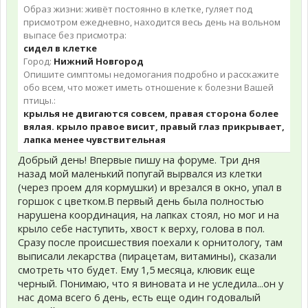
Образ жизни: живёт постоянно в клетке, гуляет под
присмотром ежедневно, находится весь день на вольном
выпасе без присмотра:
сидел в клетке
Город:
Нижний Новгород
Опишите симптомы недомогания подробно и расскажите
обо всем, что может иметь отношение к болезни Вашей
птицы.:
крылья не двигаются совсем, правая сторона более
вялая. крыло правое висит, правый глаз прикрывает,
лапка менее чувствительная
Добрый день! Впервые пишу на форуме. Три дня
назад мой маленький попугай вырвался из клетки
(через проем для кормушки) и врезался в окно, упал в
горшок с цветком.В первый день была полностью
нарушена координация, на лапках стоял, но мог и на
крыло себе наступить, хвост к верху, голова в пол.
Сразу после происшествия поехали к орнитологу, там
выписали лекарства (пирацетам, витамины), сказали
смотреть что будет. Ему 1,5 месяца, клювик еще
черный. Понимаю, что я виновата и не уследила...он у
нас дома всего 6 день, есть еще один годовалый