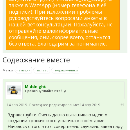
также в WatsApp (номер телефона в её
подписи). При изложении проблемы
руководствуйтесь вопросами анкеты в
нашей ветконсультации. Пожалуйста, не
отправляйте малоинформативные
сообщения, они, скорее всего, останутся
без ответа. Благодарим за понимание.
Содержание вместе
Метки:
амадин
вальер
неразлучники
Middnight
Проклюнувшийся из яйца
14 апр 2019
Последнее редактирование:
14 апр 2019
#1
Здравствуйте. Очень давно вынашиваю идею о
создании тропического уголочка в своём доме.
Началось с того что я совершенно случайно завёл пару