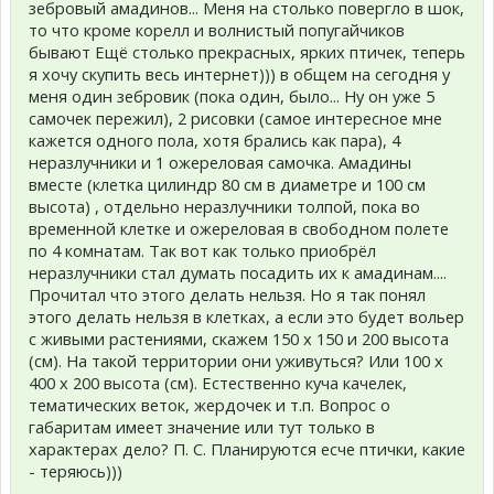
зебровый амадинов... Меня на столько повергло в шок,
то что кроме корелл и волнистый попугайчиков
бывают Ещё столько прекрасных, ярких птичек, теперь
я хочу скупить весь интернет))) в общем на сегодня у
меня один зебровик (пока один, было... Ну он уже 5
самочек пережил), 2 рисовки (самое интересное мне
кажется одного пола, хотя брались как пара), 4
неразлучники и 1 ожереловая самочка. Амадины
вместе (клетка цилиндр 80 см в диаметре и 100 см
высота) , отдельно неразлучники толпой, пока во
временной клетке и ожереловая в свободном полете
по 4 комнатам. Так вот как только приобрёл
неразлучники стал думать посадить их к амадинам....
Прочитал что этого делать нельзя. Но я так понял
этого делать нельзя в клетках, а если это будет вольер
с живыми растениями, скажем 150 х 150 и 200 высота
(см). На такой территории они уживуться? Или 100 х
400 х 200 высота (см). Естественно куча качелек,
тематических веток, жердочек и т.п. Вопрос о
габаритам имеет значение или тут только в
характерах дело? П. С. Планируются есче птички, какие
- теряюсь)))