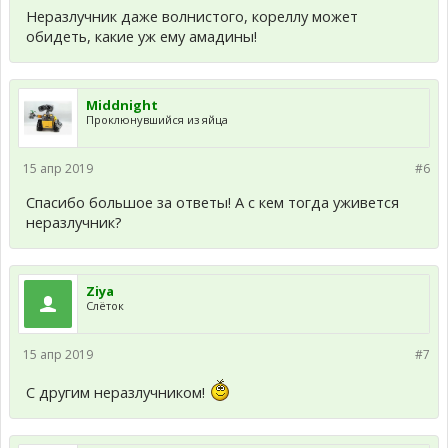
Неразлучник даже волнистого, кореллу может
обидеть, какие уж ему амадины!
Middnight
Проклюнувшийся из яйца
15 апр 2019
#6
Спасибо большое за ответы! А с кем тогда уживется
неразлучник?
Ziya
Слёток
15 апр 2019
#7
С другим неразлучником!