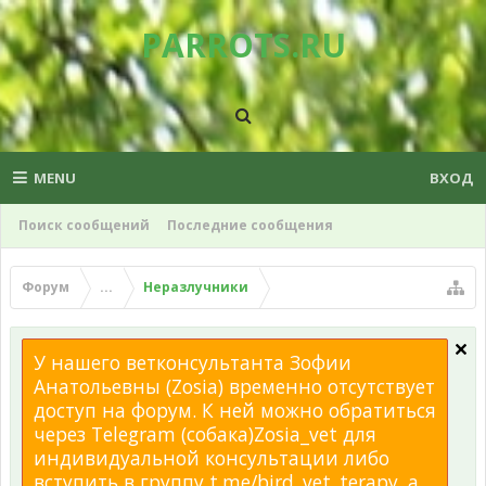
PARROTS.RU
MENU
ВХОД
Поиск сообщений
Последние сообщения
Форум
...
Неразлучники
У нашего ветконсультанта Зофии
Анатольевны (Zosia) временно отсутствует
доступ на форум. К ней можно обратиться
через Telegram (собака)Zosia_vet для
индивидуальной консультации либо
вступить в группу t.me/bird_vet_terapy, а