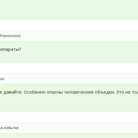
Флуконазол.
препараты?
йца
не давайте. Особенно опасны человеческие объедки. Это не то
 в избытке