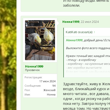
И по поводу воды: менять 
заболели.
Нонна1999
,
22 июл 2024
KatiKati сказал(а):
↑
Нонна1999
, добрый день! Ес
Выложите фото всего поддона
Нужен точный вес каждой пт
- птицу - в коробочку
- коробочку - на кухонные вес
Нонна1999
- вес коробки вычитаете.
Пуховичок
Если вес такой, как Вы указа
Регистрация:
Свежей растительной пищи в
17 июн 2024
Здравствуйте, живу в Желе
Сообщения:
94
Песок и раковины уберите, по
везде, ближайший курск и 
Пол:
Женский
условия для роста патогенов.
много читала , все давала
Имя:
Нонна
одни , когда ухожу на раб
И по поводу воды: менять нуж
пока нету. Завтра получу
заболели.
месяца тому. Но чувствуют