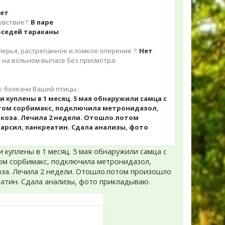
ет
увствие?:
В паре
оседей тараканы
ерья, растрепанное и ломкое оперение ?:
Нет
ь на вольном выпасе без присмотра:
к болезни Вашей птицы.:
и куплены в 1 месяц. 5 мая обнаружили самца с
 потом сорбимакс, подключила метронидазол,
юкоза. Лечила 2 недели. Отошло.потом
арсил, панкреатин. Сдала анализы, фото
и куплены в 1 месяц. 5 мая обнаружили самца с
отом сорбимакс, подключила метронидазол,
коза. Лечила 2 недели. Отошло.потом произошло
еатин. Сдала анализы, фото прикладываю.