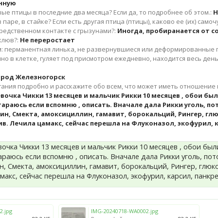
нную
вые птицы в последние два месяца? Если да, то подробнее об этом.:
Н
 паре, в стайке? Если есть другая птица (птицы), каково ее (их) самоч
редственном контакте с грызунами?:
Иногда, пробиранается от с
клюв?:
Не переростает
м: перманентная линька, не развернувшиеся или деформированные п
но в клетке, гуляет под присмотром ежедневно, находится весь ден
город Железногорск
ния подробно и расскажите обо всем, что может иметь отношение 
евочка Чикки 13 месяцев и мальчик Рикки 10 месяцев , обои был
стараюсь если вспомню , описать. Вначале дала Рикки уголь,
тин, Смекта, амоксициллин, гамавит, борокальций, Рингер, гл
. Лечила цамакс, сейчас перешла на Флуконазол, экофурил, к
вочка Чикки 13 месяцев и мальчик Рикки 10 месяцев , обои был
тараюсь если вспомню , описать. Вначале дала Рикки уголь, п
ин, Смекта, амоксициллин, гамавит, борокальций, Рингер, глю
макс, сейчас перешла на Флуконазол, экофурил, карсил, панкр
2.jpg
IMG-20240718-WA0002.jpg