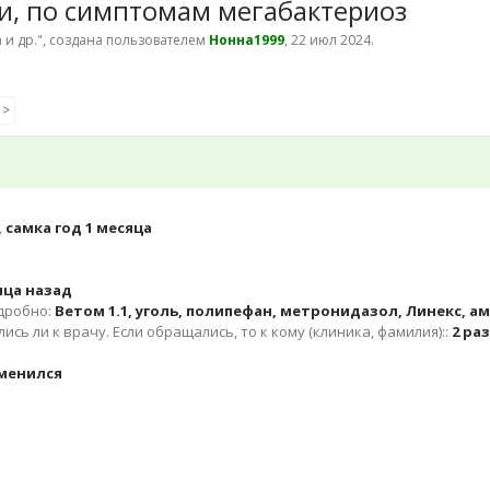
и, по симптомам мегабактериоз
 и др.
", создана пользователем
Нонна1999
,
22 июл 2024
.
 >
 самка год 1 месяца
яца назад
одробно:
Ветом 1.1, уголь, полипефан, метронидазол, Линекс, а
сь ли к врачу. Если обращались, то к кому (клиника, фамилия)::
2 ра
менился