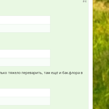
#4
лько тяжело переварить, там ещё и бак.флора в