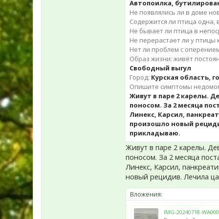
Автопоилка, бутилирова
Не появлялись ли в доме но
Содержится ли птица одна, в
Не бывает ли птица в непос
Не перерастает ли у птицы 
Нет ли проблем с оперение
Образ жизни: живёт постоян
Свободный выгул
Город:
Курская область, 
Опишите симптомы недомога
Живут в паре 2 карелы. Д
поносом. За 2 месяца по
Линекс, Карсил, панкреа
произошло новый рецидив
прикладываю.
Живут в паре 2 карелы. Де
поносом. За 2 месяца пос
Линекс, Карсил, панкреат
новый рецидив. Лечила ца
Вложения:
IMG-20240718-WA000