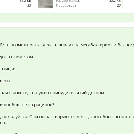
82,2 КБ
Размер файла:
82,2 КБ
23
Просмотров:
23
 Есть возможность сделать анализ на мегабактериоз и бак.пос
дона с пометом.
 птицы:
 весы
азали в анкете, то нужен принудительный докорм.
и вообще нет в рационе?
 пожалуйста. Они не растворяются в жкт, способны засорять 
ов.