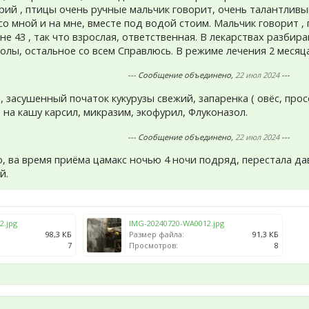
ий , птицы очень ручные мальчик говорит, очень талантливый
о мной и на мне, вместе под водой стоим. Мальчик говорит , 
не 43 , так что взрослая, ответственная. В лекарствах разби
колы, остальное со всем Справлюсь. В режиме лечения 2 месяц
--- Сообщение объединено,
22 июл 2024
---
, засушенный початок кукурузы свежий, запаренка ( овёс, просо
на кашу карсил, микразим, экофурил, Флуконазол.
--- Сообщение объединено,
22 июл 2024
---
, ва время приёма цамакс ночью 4 ночи подряд, перестала да
й.
2.jpg
IMG-20240720-WA0012.jpg
98,3 КБ
Размер файла:
91,3 КБ
7
Просмотров:
8