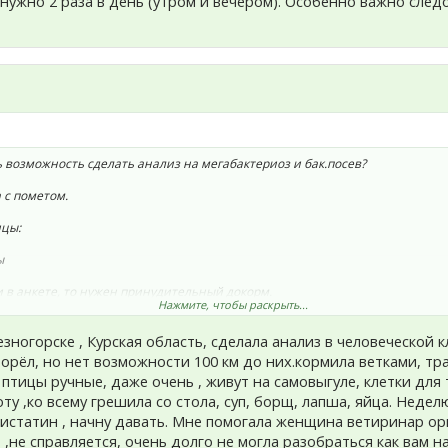
нужно 2 раза в день (утром и вечером). Особенно важно след
ть возможность сделать анализ на мегабактериоз и бак.посев?
 с пометом.
ицы:
ы
ли в анкете, то нужен принудительный докорм.
Нажмите, чтобы раскрыть...
ообще нет в рационе?
зногорске , Курская область, сделала анализ в человеческой к
жалуйста. Они не растворяются в жкт, способны засорять и зоб, и желудки
орёл, но нет возможности 100 км до них.кормила ветками, тра
, птицы ручные, даже очень , живут на самовыгуле, клетки для 
оту ,ко всему грешила со стола, суп, борщ, лапша, яйца. Недел
но 2 раза в день (утром и вечером). Особенно важно следовать этому прав
 Нистатин , начну давать. Мне помогала женщина ветиринар ор
 ,не справляется, очень долго не могла разобраться как вам н