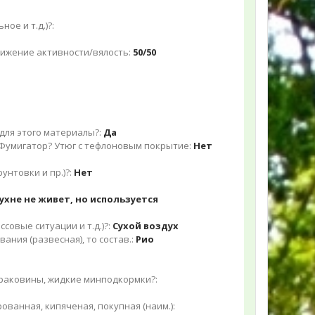
ое и т.д.)?:
нижение активности/вялость:
50/50
для этого материалы?:
Да
 Фумигатор? Утюг с тефлоновым покрытие:
Нет
унтовки и пр.)?:
Нет
ухне не живет, но используется
совые ситуации и т.д.)?:
Сухой воздух
ния (развесная), то состав.:
Рио
 раковины, жидкие минподкормки?:
ованная, кипяченая, покупная (наим.):