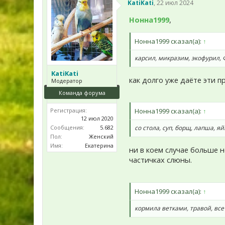
KatiKati
,
22 июл 2024
Нонна1999
,
Нонна1999 сказал(а):
↑
карсил, микразим, экофурил, 
KatiKati
как долго уже даёте эти 
Модератор
Команда форума
Нонна1999 сказал(а):
↑
Регистрация:
12 июл 2020
со стола, суп, борщ, лапша, я
Сообщения:
5.682
Пол:
Женский
Имя:
Екатерина
ни в коем случае больше 
частичках слюны.
Нонна1999 сказал(а):
↑
кормила ветками, травой, все