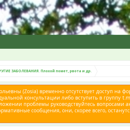
РУГИЕ ЗАБОЛЕВАНИЯ. Плохой помет, рвота и др.
льевны (Zosia) временно отсутствует доступ на фо
дуальной консультации либо вступить в группу t.me
изложении проблемы руководствуйтесь вопросами а
мативные сообщения, они, скорее всего, останутся