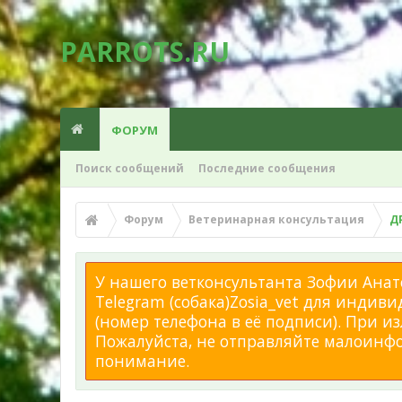
PARROTS.RU
ФОРУМ
Поиск сообщений
Последние сообщения
Форум
Ветеринарная консультация
Д
У нашего ветконсультанта Зофии Анато
Telegram (собака)Zosia_vet для индиви
(номер телефона в её подписи). При 
Пожалуйста, не отправляйте малоинфор
понимание.