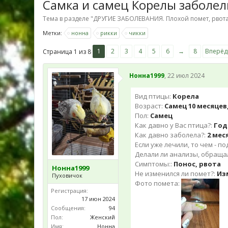
Самка и самец Корелы заболел
Тема в разделе "
ДРУГИЕ ЗАБОЛЕВАНИЯ. Плохой помет, рвота
Метки:
нонна
рикки
чикки
1
2
3
4
5
6
→
8
Вперёд
Страница 1 из 8
Нонна1999
,
22 июл 2024
Вид птицы:
Корела
Возраст:
Самец 10 месяцев,
Пол:
Самец
Как давно у Вас птица?:
Год
Как давно заболела?:
2 мес
Если уже лечили, то чем - п
Делали ли анализы, обращали
Симптомы::
Понос, рвота
Нонна1999
Не изменился ли помет?:
Из
Пуховичок
Фото помета:
Регистрация:
17 июн 2024
Сообщения:
94
Пол:
Женский
Имя:
Нонна