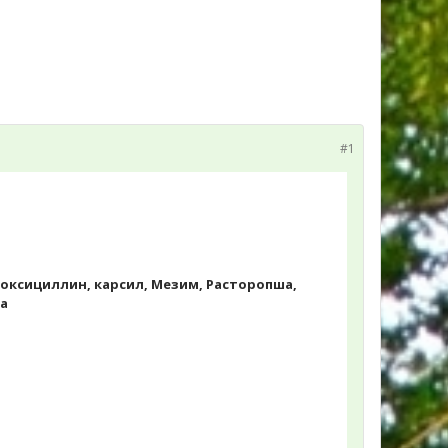
#1
моксициллин, карсил, Мезим, Расторопша,
за