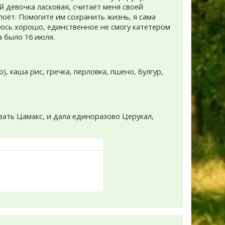
 девочка ласковая, считает меня своей
поёт. Помогите им сохранить жизнь, я сама
раюсь хорошо, единственное не смогу катетером
а было 16 июля.
), каша рис, гречка, перловка, пшено, булгур,
вать Цамакс, и дала единоразово Церукал,