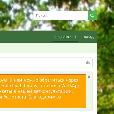
1
/
20
ВХОД
рум. К ней можно обратиться через
/bird_vet_terapy, а также в WatsApp
нкеты в нашей ветконсультации.
 без ответа. Благодарим за