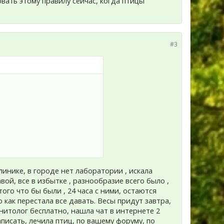
овать этому правилу сейчас, когда птицы
#3
линике, в городе нет лаборатории , искала
, в итоге получаем идеальные
вой, все в избытке , разнообразие всего было ,
того что бы были , 24 часа с ними, остаются
ю как перестала все давать. Весы придут завтра,
илу сейчас, когда птицы
нитолог бесплатно, нашла чат в интернете 2
аписать, лечила птиц, по вашему форуму, по