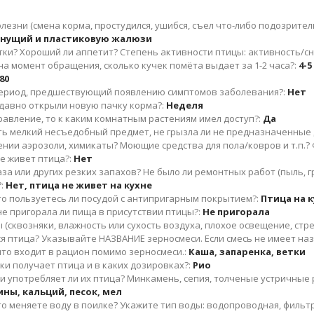
езни (смена корма, простудился, ушибся, съел что-либо подозрительн
хнущий и пластиковую жалюзи
утки? Хороший ли аппетит? Степень активности птицы: активность/с
а момент обращения, сколько кучек помёта выдает за 1-2 часа?:
4-5
80
период, предшествующий появлению симптомов заболевания?:
Нет
к давно открыли новую пачку корма?:
Неделя
равление, то к каким комнатным растениям имел доступ?:
Да
ить мелкий несъедобный предмет, не грызла ли не предназначенные 
ении аэрозоли, химикаты? Моющие средства для пола/ковров и т.п.?
де живет птица?:
Нет
аза или других резких запахов? Не было ли ремонтных работ (пыль, гр
:
Нет, птица не живет на кухне
 то пользуетесь ли посудой с антипригарным покрытием?:
Птица на к
 не пригорала ли пища в присутствии птицы?:
Не пригорала
(сквозняки, влажность или сухость воздуха, плохое освещение, стрес
 птица? Указывайте НАЗВАНИЕ зерносмеси. Если смесь не имеет назва
то входит в рацион помимо зерносмеси.:
Каша, запаренка, ветки
и получает птица и в каких дозировках?:
Рио
и употребляет ли их птица? Минкамень, сепия, толченые устричные
ны, кальций, песок, мел
то меняете воду в поилке? Укажите тип воды: водопроводная, фильтр