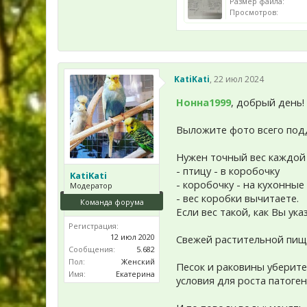
Размер файла:
Просмотров:
KatiKati
,
22 июл 2024
Нонна1999
, добрый день!
Выложите фото всего под
Нужен точный вес каждой
- птицу - в коробочку
KatiKati
- коробочку - на кухонные
Модератор
- вес коробки вычитаете.
Команда форума
Если вес такой, как Вы ук
Регистрация:
12 июл 2020
Свежей растительной пищ
Сообщения:
5.682
Пол:
Женский
Песок и раковины уберите,
Имя:
Екатерина
условия для роста патоген