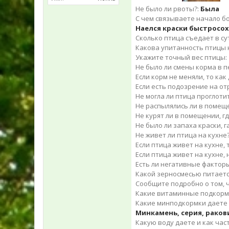
Не было ли рвоты?:
Была
С чем связываете начало бол
Наелся краски быстросо
Сколько птица съедает в с
Какова упитанность птицы н
Укажите точный вес птицы:
Не было ли смены корма в 
Если корм не меняли, то ка
Если есть подозрение на от
Не могла ли птица проглот
Не распылялись ли в помещ
Не курят ли в помещении, г
Не было ли запаха краски, г
Не живет ли птица на кухне?
Если птица живет на кухне,
Если птица живет на кухне,
Есть ли негативные факторы 
Какой зерносмесью питается
Сообщите подробно о том, ч
Какие витаминные подкормк
Какие минподкормки даете 
Минкамень, серия, ракови
Какую воду даете и как час