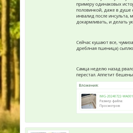
примеру одинаковых истор
половинкой, даже в душе с
инвалид после инсульта, м
докармливать, и делать у
Сейчас кушают все, чумиза
дреблная пшеница) сыплю 
Самца неделю назад рвало
перестал. Аппетит бешены
Вложения:
IMG-20240722-WA001
Размер файла:
Просмотров: