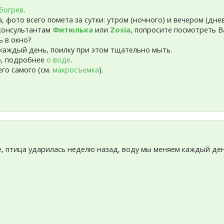
богрев
.
 фото всего помета за сутки: утром (ночного) и вечером (днев
консультантам
Фитюлька
или
Zosia
, попросите посмотреть В
ь в окно?
каждый день, поилку при этом тщательно мыть.
о, подробнее
о воде
.
го самого (см.
макросъемка
).
е, птица ударилась неделю назад, воду мы меняем каждый ден