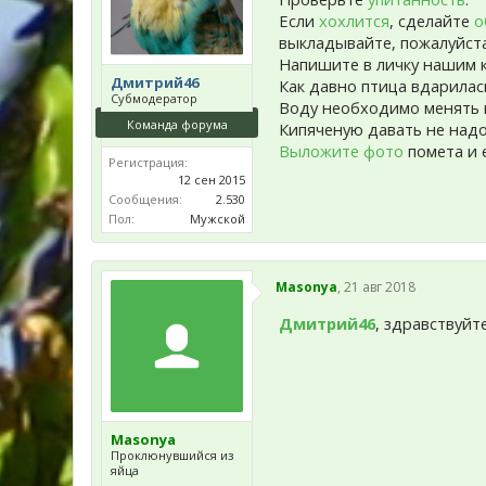
Если
хохлится
, сделайте
о
выкладывайте, пожалуйста,
Напишите в личку нашим 
Дмитрий46
Как давно птица вдарилас
Субмодератор
Воду необходимо менять 
Команда форума
Кипяченую давать не над
Выложите фото
помета и е
Регистрация:
12 сен 2015
Сообщения:
2.530
Пол:
Мужской
Masonya
,
21 авг 2018
Дмитрий46
, здравствуйт
Masonya
Проклюнувшийся из
яйца