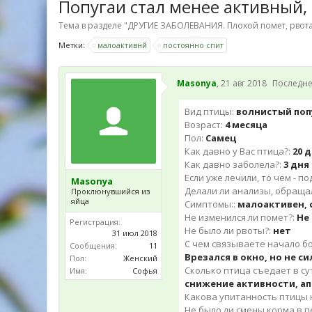
Попугаи стал менее активный, 
Тема в разделе "
ДРУГИЕ ЗАБОЛЕВАНИЯ. Плохой помет, рвота
Метки:
малоактивнй
постоянно спит
Masonya
,
21 авг 2018
Последне
Вид птицы:
волнистый поп
Возраст:
4 месяца
Пол:
Самец
Как давно у Вас птица?:
20 
Как давно заболела?:
3 дня
Если уже лечили, то чем - п
Masonya
Делали ли анализы, обращали
Проклюнувшийся из
яйца
Симптомы::
малоактивен, 
Не изменился ли помет?:
Не
Регистрация:
Не было ли рвоты?:
нет
31 июл 2018
С чем связываете начало бол
Сообщения:
11
Врезался в окно, но не с
Пол:
Женский
Сколько птица съедает в с
Имя:
Софья
снижение активности, а
Какова упитанность птицы н
Не было ли смены корма в 