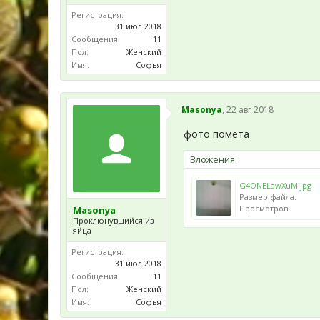
Регистрация:
31 июл 2018
Сообщения:
11
Пол:
Женский
Имя:
Софья
Masonya
,
22 авг 2018
фото помета
Вложения:
G4ONELawXuM.jpg
Размер файла:
Просмотров:
Masonya
Проклюнувшийся из
яйца
Регистрация:
31 июл 2018
Сообщения:
11
Пол:
Женский
Имя:
Софья