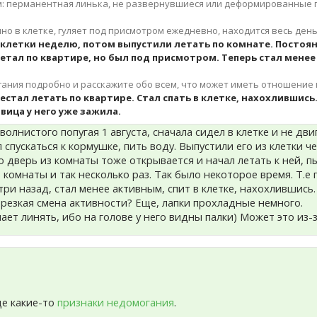
м: перманентная линька, не развернувшиеся или деформированные п
но в клетке, гуляет под присмотром ежедневно, находится весь ден
з клетки неделю, потом выпустили летать по комнате. Постоя
летал по квартире, но был под присмотром. Теперь стал мене
ния подробно и расскажите обо всем, что может иметь отношение 
естал летать по квартире. Стал спать в клетке, нахохлившись
овица у него уже зажила.
олнистого попугая 1 августа, сначала сидел в клетке и не дви
 спускаться к кормушке, пить воду. Выпустили его из клетки ч
о дверь из комнаты тоже открывается и начал летать к ней, п
 комнаты и так несколько раз. Так было некоторое время. Т.е
 три назад, стал менее активным, спит в клетке, нахохлившись
 резкая смена активности? Еще, лапки прохладные немного.
ет линять, ибо на голове у него видны палки) Может это из-з
ще какие-то
признаки недомогания
.