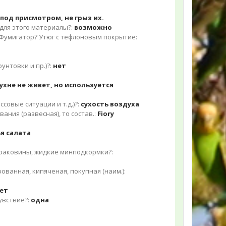
 под присмотром, не грыз их.
для этого материалы?:
возможно
 Фумигатор? Утюг с тефлоновым покрытие:
унтовки и пр.)?:
нет
ухне не живет, но используется
совые ситуации и т.д.)?:
сухость воздуха
ния (развесная), то состав.:
Fiory
я салата
 раковины, жидкие минподкормки?:
ованная, кипяченая, покупная (наим.):
ет
увствие?:
одна