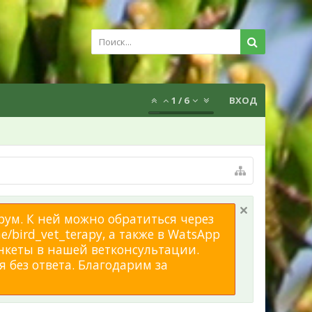
1
/
6
ВХОД
рум. К ней можно обратиться через
/bird_vet_terapy, а также в WatsApp
нкеты в нашей ветконсультации.
 без ответа. Благодарим за