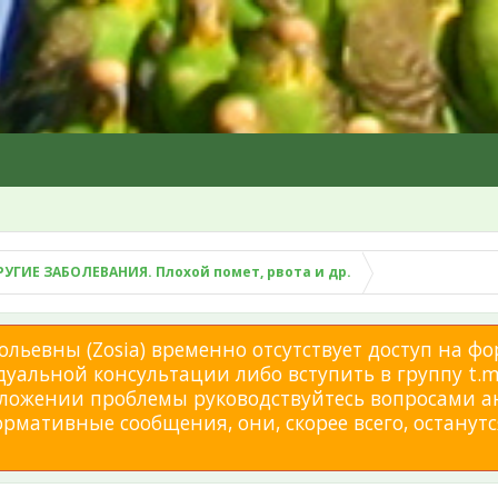
РУГИЕ ЗАБОЛЕВАНИЯ. Плохой помет, рвота и др.
льевны (Zosia) временно отсутствует доступ на фо
дуальной консультации либо вступить в группу t.me
изложении проблемы руководствуйтесь вопросами а
мативные сообщения, они, скорее всего, останутся