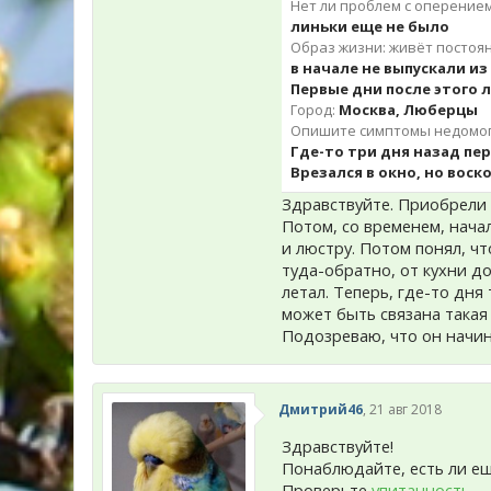
Нет ли проблем с оперение
линьки еще не было
Образ жизни: живёт постоян
в начале не выпускали и
Первые дни после этого 
Город:
Москва, Люберцы
Опишите симптомы недомога
Где-то три дня назад пер
Врезался в окно, но воск
Здравствуйте. Приобрели в
Потом, со временем, начал
и люстру. Потом понял, чт
туда-обратно, от кухни до
летал. Теперь, где-то дня
может быть связана такая
Подозреваю, что он начина
Дмитрий46
,
21 авг 2018
Здравствуйте!
Понаблюдайте, есть ли е
Проверьте
упитанность
.