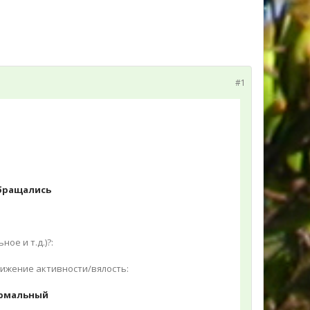
#1
бращались
ое и т.д.)?:
нижение активности/вялость:
рмальный