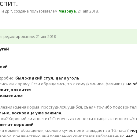
спит.
 и др.
", создана пользователем
Masonya
,
21 авг 2018
.
е редактирование:
21 авг 2018
угай
дней
одробно:
был жидкий стул, дали уголь
сь ли к врачу. Если обращались, то к кому (клиника, фамилия)::
не о
спит, хохлится
 изменился
езни (смена корма, простудился, ушибся, съел что-либо подозрительн
ильно, восковица уже зажила.
утки? Хороший ли аппетит? Степень активности птицы: активность/с
ппетит хороший
а момент обращения, сколько кучек помёта выдает за 1-2 часа?:
но
период, предшествующий появлению симптомов заболевания?:
нет