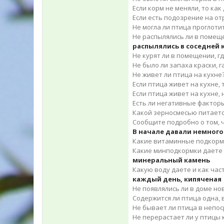
Если корм не меняли, то ка
Если есть подозрение на от
Не могла ли птица проглот
Не распылялись ли в помещ
распылялись в соседней
Не курят ли в помещении, г
Не было ли запаха краски, г
Не живет ли птица на кухне?
Если птица живет на кухне,
Если птица живет на кухне,
Есть ли негативные факторы 
Какой зерносмесью питается
Сообщите подробно о том, ч
В начале давали немного
Какие витаминные подкормк
Какие минподкормки даете 
минеральный камень
Какую воду даете и как час
каждый день, кипяченая
Не появлялись ли в доме но
Содержится ли птица одна, в
Не бывает ли птица в непос
Не перерастает ли у птицы 