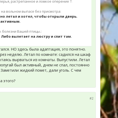
ерья, растрепанное и ломкое оперение ?:
ь на вольном выпасе без присмотра:
нно летал и хотел, чтобы открыли дверь.
е активным.
к болезни Вашей птицы.:
. Либо вылетает на люстру и спит там.
гался. НО здесь была адаптация, это понятно.
ерез неделю. Летал по комнате: садился на шкаф
ытаясь вырваться из комнаты. Выпустили. Летал
 попугай был активный, днем не спал, постоянно
. Заметили жидкий помет, дали уголь. С чем
а этого?
#2