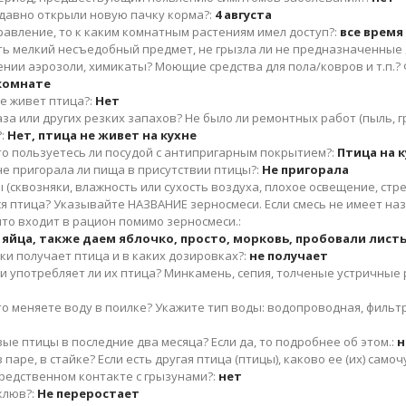
к давно открыли новую пачку корма?:
4 августа
равление, то к каким комнатным растениям имел доступ?:
все время
ить мелкий несъедобный предмет, не грызла ли не предназначенные 
ении аэрозоли, химикаты? Моющие средства для пола/ковров и т.п.?
 комнате
де живет птица?:
Нет
аза или других резких запахов? Не было ли ремонтных работ (пыль, гр
:
Нет, птица не живет на кухне
 то пользуетесь ли посудой с антипригарным покрытием?:
Птица на к
 не пригорала ли пища в присутствии птицы?:
Не пригорала
(сквозняки, влажность или сухость воздуха, плохое освещение, стрес
 птица? Указывайте НАЗВАНИЕ зерносмеси. Если смесь не имеет назва
то входит в рацион помимо зерносмеси.:
 яйца, также даем яблочко, просто, морковь, пробовали листь
и получает птица и в каких дозировках?:
не получает
и употребляет ли их птица? Минкамень, сепия, толченые устричные
то меняете воду в поилке? Укажите тип воды: водопроводная, фильтр
вые птицы в последние два месяца? Если да, то подробнее об этом.:
н
 паре, в стайке? Если есть другая птица (птицы), каково ее (их) самоч
редственном контакте с грызунами?:
нет
клюв?:
Не переростает