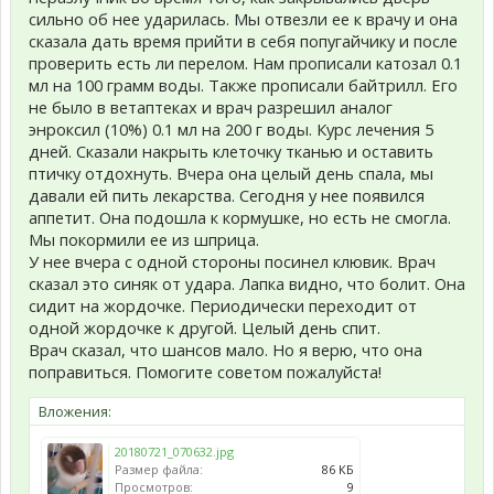
сильно об нее ударилась. Мы отвезли ее к врачу и она
сказала дать время прийти в себя попугайчику и после
проверить есть ли перелом. Нам прописали катозал 0.1
мл на 100 грамм воды. Также прописали байтрилл. Его
не было в ветаптеках и врач разрешил аналог
энроксил (10%) 0.1 мл на 200 г воды. Курс лечения 5
дней. Сказали накрыть клеточку тканью и оставить
птичку отдохнуть. Вчера она целый день спала, мы
давали ей пить лекарства. Сегодня у нее появился
аппетит. Она подошла к кормушке, но есть не смогла.
Мы покормили ее из шприца.
У нее вчера с одной стороны посинел клювик. Врач
сказал это синяк от удара. Лапка видно, что болит. Она
сидит на жордочке. Периодически переходит от
одной жордочке к другой. Целый день спит.
Врач сказал, что шансов мало. Но я верю, что она
поправиться. Помогите советом пожалуйста!
Вложения:
20180721_070632.jpg
Размер файла:
86 КБ
Просмотров:
9