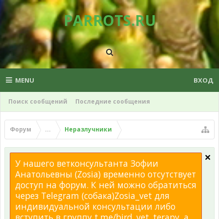
PARROTS.RU
MENU
ВХОД
Поиск сообщений
Последние сообщения
Форум
...
Неразлучники
У нашего ветконсультанта Зофии
Анатольевны (Zosia) временно отсутствует
доступ на форум. К ней можно обратиться
через Telegram (собака)Zosia_vet для
индивидуальной консультации либо
вступить в группу t.me/bird_vet_terapy, а