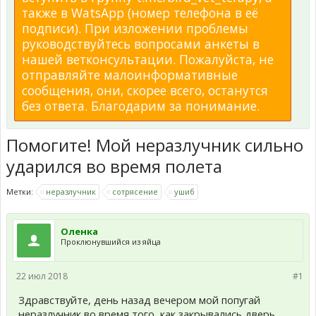
также в WatsApp (номер телефона в её
подписи). При изложении проблемы
руководствуйтесь вопросами анкеты в
нашей ветконсультации. Пожалуйста, не
отправляйте малоинформативные
сообщения, они, скорее всего, останутся
без ответа. Благодарим за понимание.
Помогите! Мой неразлучник сильно
ударился во время полета
Метки:
неразлучник
сотрясение
ушиб
Оленка
Проклюнувшийся из яйца
22 июл 2018
#1
Здравствуйте, день назад вечером мой попугай
неразлучник во время того, как закрывались дверь