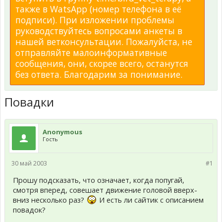
также в WatsApp (номер телефона в её
подписи). При изложении проблемы
руководствуйтесь вопросами анкеты в
нашей ветконсультации. Пожалуйста, не
отправляйте малоинформативные
сообщения, они, скорее всего, останутся
без ответа. Благодарим за понимание.
Повадки
Anonymous
Гость
30 май 2003
#1
Прошу подсказать, что означает, когда попугай,
смотря вперед, совешает движение головой вверх-
вниз несколько раз?
И есть ли сайтик с описанием
повадок?