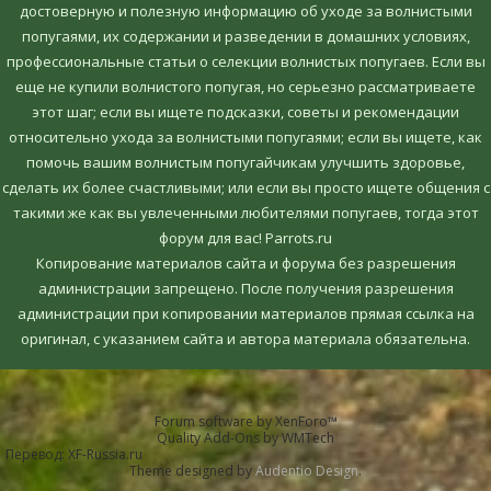
достоверную и полезную информацию об уходе за волнистыми
попугаями, их содержании и разведении в домашних условиях,
профессиональные статьи о селекции волнистых попугаев. Если вы
еще не купили волнистого попугая, но серьезно рассматриваете
этот шаг; если вы ищете подсказки, советы и рекомендации
относительно ухода за волнистыми попугаями; если вы ищете, как
помочь вашим волнистым попугайчикам улучшить здоровье,
сделать их более счастливыми; или если вы просто ищете общения с
такими же как вы увлеченными любителями попугаев, тогда этот
форум для вас! Parrots.ru
Копирование материалов сайта и форума без разрешения
администрации запрещено. После получения разрешения
администрации при копировании материалов прямая ссылка на
оригинал, c указанием сайта и автора материала обязательна.
Forum software by XenForo™
Quality Add-Ons by WMTech
Перевод:
XF-Russia.ru
Theme designed by
Audentio Design
.