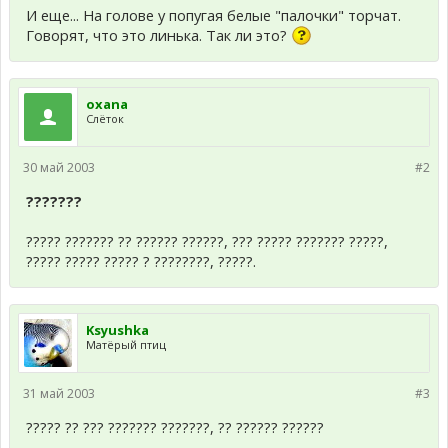
И еще... На голове у попугая белые "палочки" торчат.
Говорят, что это линька. Так ли это?
oxana
Слёток
30 май 2003
#2
???????
????? ??????? ?? ?????? ??????, ??? ????? ??????? ?????,
????? ????? ????? ? ????????, ?????.
Ksyushka
Матёрый птиц
31 май 2003
#3
????? ?? ??? ??????? ???????, ?? ?????? ??????