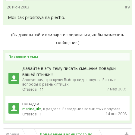
20 июн 2003
#9
Moii tak prositsya na plecho.
(Вы должны войти или зарегистрироваться, чтобы разместить
сообщение.)
Похожие темы
Давайте в эту тему писать смешные повадки
вашей птички!!!
Anonymous
, в разделе:
Выбор вида попугая. Разные
вопросы о разных птицах
7 мар 2005
Ответов:
11
повадки
marina_ukr
, в разделе:
Разведение волнистых попугаев
14 янв 2008
Ответов:
1
Форум
...
Поведение волнистого попугая