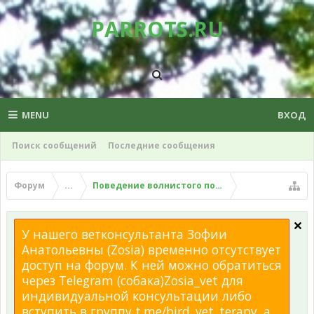
PARROTS.RU
MENU
ВХОД
Поиск сообщений
Последние сообщения
Форум
...
Поведение волнистого попугая
У нашего ветконсультанта Зофии
Анатольевны (Zosia) временно отсутствует
доступ на форум. К ней можно обратиться
через Telegram (собака)Zosia_vet для
индивидуальной консультации либо
вступить в группу t.me/bird_vet_terapy, а