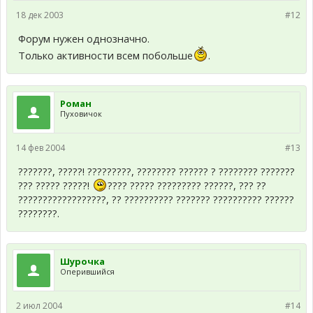
18 дек 2003
#12
Форум нужен однозначно.
Только активности всем побольше
.
Роман
Пуховичок
14 фев 2004
#13
???????, ?????! ?????????, ???????? ?????? ? ???????? ???????
??? ????? ?????!
???? ????? ????????? ??????, ??? ??
??????????????????, ?? ?????????? ??????? ?????????? ??????
????????.
Шурочка
Оперившийся
2 июл 2004
#14