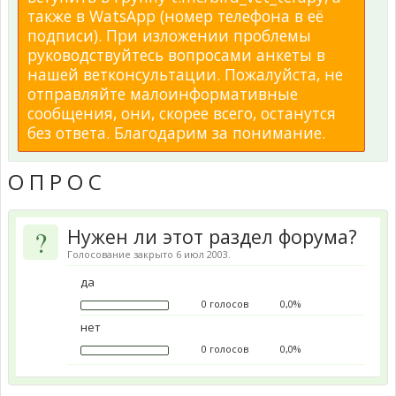
также в WatsApp (номер телефона в её
подписи). При изложении проблемы
руководствуйтесь вопросами анкеты в
нашей ветконсультации. Пожалуйста, не
отправляйте малоинформативные
сообщения, они, скорее всего, останутся
без ответа. Благодарим за понимание.
О П Р О С
?
Нужен ли этот раздел форума?
Голосование закрыто 6 июл 2003.
да
0 голосов
0,0%
нет
0 голосов
0,0%