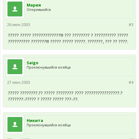
Мария
Оперившийся
26 июн 2003
#3
????? ????? ?????????????!!! ??? ???????? ? ?????????? ?????
?????????? ???????!!! ????? ????? ?????. ???????, ??? ?? ????.
Saigo
Проклюнувшийся из яйца
27 июн 2003
#4
????? ????????.?? ????? ???????? ???? ????????????????.?
???????-????? ? ????? ????? ???-??.
Никита
Проклюнувшийся из яйца