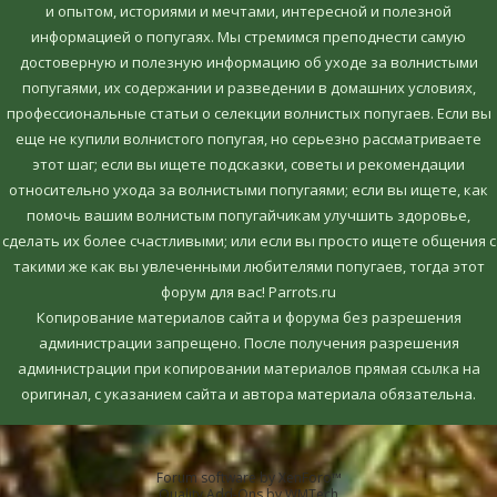
и опытом, историями и мечтами, интересной и полезной
информацией о попугаях. Мы стремимся преподнести самую
достоверную и полезную информацию об уходе за волнистыми
попугаями, их содержании и разведении в домашних условиях,
профессиональные статьи о селекции волнистых попугаев. Если вы
еще не купили волнистого попугая, но серьезно рассматриваете
этот шаг; если вы ищете подсказки, советы и рекомендации
относительно ухода за волнистыми попугаями; если вы ищете, как
помочь вашим волнистым попугайчикам улучшить здоровье,
сделать их более счастливыми; или если вы просто ищете общения с
такими же как вы увлеченными любителями попугаев, тогда этот
форум для вас! Parrots.ru
Копирование материалов сайта и форума без разрешения
администрации запрещено. После получения разрешения
администрации при копировании материалов прямая ссылка на
оригинал, c указанием сайта и автора материала обязательна.
Forum software by XenForo™
Quality Add-Ons by WMTech