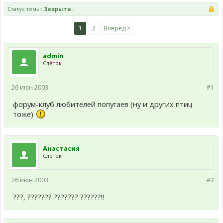
Статус темы:
Закрыта.
1
2
Вперёд >
admin
Слёток
26 июн 2003
#1
форум-клуб любителей попугаев (ну и других птиц
тоже)
Анастасия
Слёток
26 июн 2003
#2
???, ??????? ??????? ??????!!