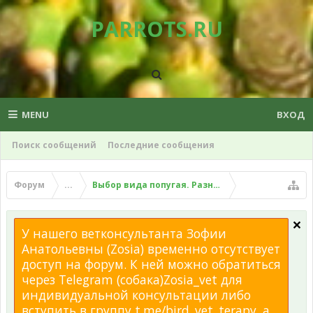
PARROTS.RU
MENU
ВХОД
Поиск сообщений
Последние сообщения
Форум
...
Выбор вида попугая. Разные вопросы о разных
У нашего ветконсультанта Зофии
Анатольевны (Zosia) временно отсутствует
доступ на форум. К ней можно обратиться
через Telegram (собака)Zosia_vet для
индивидуальной консультации либо
вступить в группу t.me/bird_vet_terapy, а