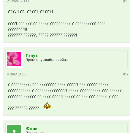
27 июн 2003
#5
???, ???, ????? ?????!
????! ??? ??? ?? ????? ?????????? ? ?????????? ????
????????!!!
??????? ??????, ????? ?????? ??????!
Tanya
Проклюнувшийся из яйца
9 июл 2003
#6
? ?????????, ??? ???????? ???? ?????! ??? ????? ?????
??????????? ? ???????????????! ????? ?????????? ??? ??????
??????? ?????? ?? ???? ?????! ????? ?? ??? ??? ?????! ? ???
??? ?????? ?????
Юлия
Пуховичок