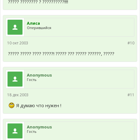
????? ???????? ? ??????????!!!!
Алиса
Оперившийся
10 окт 2003
#10
????? ????? ???? ?????! ????? ??? ????? ??????, ?????
Anonymous
Гость
18 дек 2003
#11
Я думаю что нужен !
Anonymous
Гость