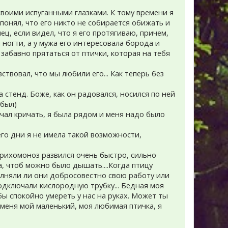
своими испуганными глазками. К тому времени я
 понял, что его никто не собирается обижать и
ц, если видел, что я его протягиваю, причем,
 ногти, а у мужа его интересовала борода и
забавно прятаться от птички, которая на тебя
ствовал, что мы любили его... Как теперь без
 стенд. Боже, как он радовался, носился по ней
абыл)
ачал кричать, я была рядом и меня надо было
его дни я не имела такой возможности,
.Трихомоноз развился очень быстро, сильно
а, чтоб можно было дышать....Когда птицу
полняли ли они добросовестно свою работу или
одключали кислородную трубку... Бедная моя
бы спокойно умереть у нас на руках. Может ты
и меня мой маленький, моя любимая птичка, я