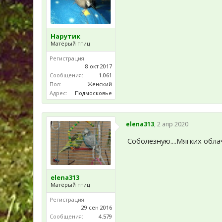
Нарутик
Матёрый птиц
Регистрация:
8 окт 2017
Сообщения:
1.061
Пол:
Женский
Адрес:
Подмосковье
elena313
,
2 апр 2020
Соболезную....Мягких обл
elena313
Матёрый птиц
Регистрация:
29 сен 2016
Сообщения:
4.579