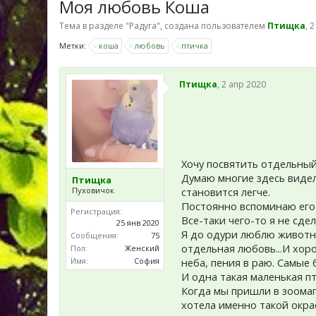
Моя любовь Коша
Тема в разделе "
Радуга
", создана пользователем
Птищка
,
2
Метки:
коша
любовь
птичка
Птищка
,
2 апр 2020
Хочу посвятить отдельны
Думаю многие здесь видели
Птищка
Пуховичок
становится легче.
Постоянно вспоминаю его 
Регистрация:
Все-таки чего-то я не сдел
25 янв 2020
Я до одури люблю животны
Сообщения:
75
отдельная любовь...И хор
Пол:
Женский
Имя:
София
неба, пения в раю. Самые 
И одна такая маленькая пт
Когда мы пришли в зоомаг
хотела именно такой окрас