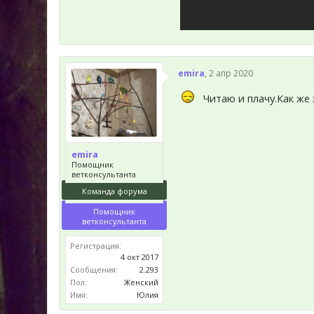
emira
,
2 апр 2020
Читаю и плачу.Как же
emira
Помощник
ветконсультанта
Команда форума
Помощник
ветконсультанта
Регистрация:
4 окт 2017
Сообщения:
2.293
Пол:
Женский
Имя:
Юлия