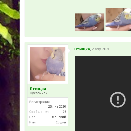
Птищка
,
2 апр 2020
Птищка
Пуховичок
Регистрация:
25 янв 2020
Сообщения:
75
Пол:
Женский
Имя:
София