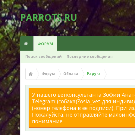
PARROTS.RU
ФОРУМ
Поиск сообщений
Последние сообщения
Форум
Облака
Радуга
У нашего ветконсультанта Зофии Анато
Telegram (собака)Zosia_vet для индиви
(номер телефона в её подписи). При 
Пожалуйста, не отправляйте малоинфор
понимание.