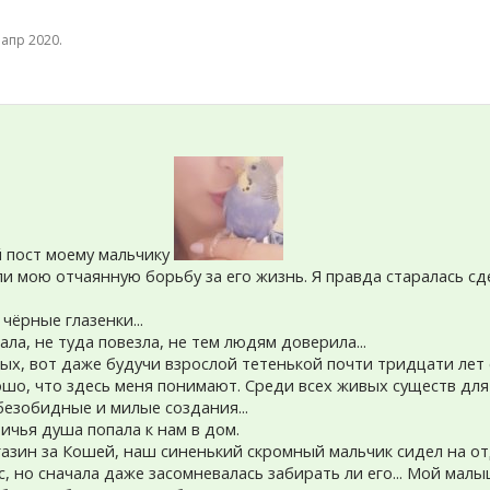
 апр 2020
.
й пост моему мальчику
 мою отчаянную борьбу за его жизнь. Я правда старалась сдел
чёрные глазенки...
ала, не туда повезла, не тем людям доверила...
х, вот даже будучи взрослой тетенькой почти тридцати лет 
ошо, что здесь меня понимают. Среди всех живых существ дл
безобидные и милые создания...
ичья душа попала к нам в дом.
азин за Кошей, наш синенький скромный мальчик сидел на от
, но сначала даже засомневалась забирать ли его... Мой малы