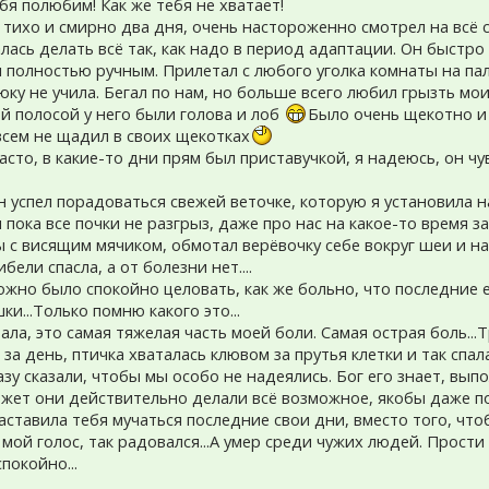
бя полюбим! Как же тебя не хватает!
 тихо и смирно два дня, очень настороженно смотрел на всё 
лась делать всё так, как надо в период адаптации. Он быстро
 полностью ручным. Прилетал с любого уголка комнаты на пале
юку не учила. Бегал по нам, но больше всего любил грызть мои
й полосой у него были голова и лоб
Было очень щекотно и 
овсем не щадил в своих щекотках
асто, в какие-то дни прям был приставучкой, я надеюсь, он чув
 успел порадоваться свежей веточке, которую я установила на
 пока все почки не разгрыз, даже про нас на какое-то время з
ы с висящим мячиком, обмотал верёвочку себе вокруг шеи и н
ибели спасла, а от болезни нет....
можно было спокойно целовать, как же больно, что последние 
и...Только помню какого это...
ла, это самая тяжелая часть моей боли. Самая острая боль..
за день, птичка хваталась клювом за прутья клетки и так спал
азу сказали, чтобы мы особо не надеялись. Бог его знает, вы
ожет они действительно делали всё возможное, якобы даже п
заставила тебя мучаться последние свои дни, вместо того, что
а мой голос, так радовался...А умер среди чужих людей. Прост
покойно...