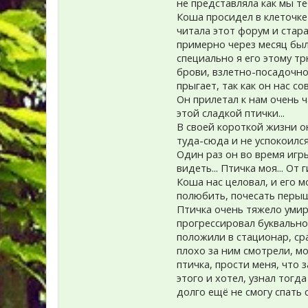
не представляла как мы те
Коша просидел в клеточке
читала этот форум и стара
примерно через месяц был
специально я его этому тр
брови, взлетно-посадочно
прыгает, так как он нас с
Он прилетал к нам очень ч
этой сладкой птички...
В своей короткой жизни он
туда-сюда и не успокоился
Один раз он во время игр
видеть... Птичка моя... От г
Коша нас целовал, и его 
полюбить, почесать перышк
Птичка очень тяжело умира
прогрессировал буквально 
положили в стационар, ср
плохо за ним смотрели, м
птичка, прости меня, что 
этого и хотел, узнал тогд
долго ещё не смогу спать с