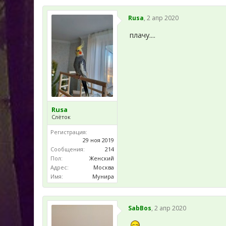
Rusa
,
2 апр 2020
плачу....
Rusa
Слёток
Регистрация:
29 ноя 2019
Сообщения:
214
Пол:
Женский
Адрес:
Москва
Имя:
Мунира
SabBos
,
2 апр 2020