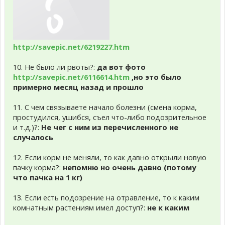
http://savepic.net/6219227.htm
10. Не было ли рвоты?:
да вот фото
http://savepic.net/6116614.htm
,но это было
примерно месяц назад и прошло
11. С чем связываете начало болезни (смена корма,
простудился, ушибся, съел что-либо подозрительное
и т.д.)?:
Не чег с ним из перечисленного не
случалось
12. Если корм не меняли, то как давно открыли новую
пачку корма?:
непомню но очень давно (потому
что пачка на 1 кг)
13. Если есть подозрение на отравление, то к каким
комнатным растениям имел доступ?:
не к каким