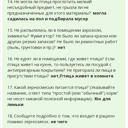
14. Не могла ли птица проглотить мелкий
несъедобный предмет, не грызла ли не
предназначенные для этого материалы?:
могла
садилась на пол и подбирала мусор
15. Не распылялись ли в помещении аэрозоли,
химикаты? Фумигатор? Не было ли запаха краски или
других резких запахов? Не было ли ремонтных работ
(пыль, грунтовки и пр.)?:
нет
16. Не курят ли в помещении, где живет птица? Если
птица живет на кухне, то пользуетесь ли посудой с
антипригарным покрытием? Не пригорала ли пища в
присутствии птицы?:
нет,Птица живет в комнате
17. Какой зерносмесью питается птица? (Указывайте
название, ответ типа "простой (или "обычный") корм"
не несет никакой полезной информации).:
Rio для
линьки
18. Сообщите подробно о том, что входит в рацион
помимо зерносмеси.:
не чего