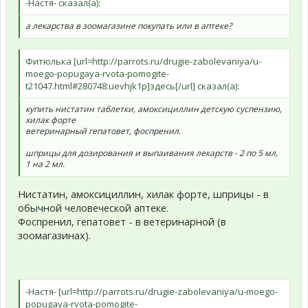
-Настя- сказал(а):
а лекарства в зоомагазине покупать или в аптеке?
Фитюлька [url=http://parrots.ru/drugie-zabolevaniya/u-
moego-popugaya-rvota-pomogite-
t21047.html#280748:uevhjk1p]здесь[/url] сказал(а):
купить нистатин таблетки, амоксициллин детскую суспензию,
хилак форте
ветеринарный гепатовет, фоспренил.
шприцы для дозирования и выпаивания лекарств - 2 по 5 мл,
1 на 2 мл.
Нистатин, амоксициллин, хилак форте, шприцы - в
обычной человеческой аптеке.
Фоспренил, гепатовет - в ветеринарной (в
зоомагазинах).
-Настя- [url=http://parrots.ru/drugie-zabolevaniya/u-moego-
popugaya-rvota-pomogite-