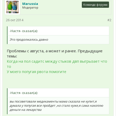
Marussia
Команда форума
Модератор
26 окт 2014
#2
-Настя- сказал(а):
Это продолжалось давно
Проблемы с августа, а может и ранее. Предыдущие
темы:
Когда на пол садитс между стыков двп выгрызает что
то
У моего попугая рвота помогите
-Настя- сказал(а):
вы посоветовали медикаменты мама сказала не купит,я
думала у попугая все пройдет ,но стало хуже,я сама накоплю
деньги на лекарства