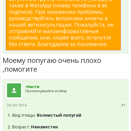
также в WatsApp (номер телефона в её
подписи). При изложении проблемы
руководствуйтесь вопросами анкеты в
нашей ветконсультации. Пожалуйста, не
отправляйте малоинформативные
сообщения, они, скорее всего, останутся
без ответа. Благодарим за понимание.
Моему попугаю очень плохо
,помогите
-Настя-
Проклюнувшийся из яйца
26 окт 2014
#1
1. Вид птицы:
Волнистый попугай
2. Возраст:
Неизвестен