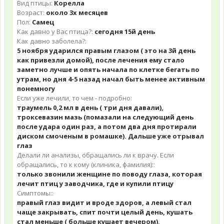
Вид птицы:
Корелла
Возраст:
около 3х месяцев
Пол:
Самец
Как давно у Вас птица?:
сегодня 15й день
Как давно заболела?:
5 ноября ударился правым глазом ( это на 3й день
как привезли домой), после лечения ему стало
заметно лучше и опять начала по клетке бегать по
утрам, но дня 4-5 назад начал быть менее активным
понемногу
Если уже лечили, то чем - подробно:
траумель 0,2 мл в день ( три дня давали),
троксевазин мазь (помазали на следующий день
после удара один раз, а потом два дня протирали
диском смоченым в ромашке). Дальше уже отрывал
глаз
Делали ли анализы, обращались ли к врачу. Если
обращались, то к кому (клиника, фамилия)::
только звонили женщине по поводу глаза, которая
лечит птиц у заводчика, где и купили птицу
Симптомы::
правый глаз видит и вроде здоров, а левый стал
чаще закрывать, спит почти целый день, кушать
стал меньше ( больше кушает вечером),