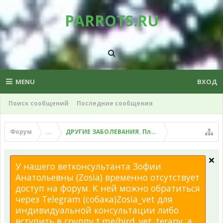
PARROTS.RU
MENU
ВХОД
Поиск сообщений
Последние сообщения
Форум
...
ДРУГИЕ ЗАБОЛЕВАНИЯ. Плохой помет, рвота и д
У нашего ветконсультанта Зофии
Анатольевны (Zosia) временно отсутствует
доступ на форум. К ней можно обратиться
через Telegram (собака)Zosia_vet для
индивидуальной консультации либо
вступить в группу t.me/bird_vet_terapy, а