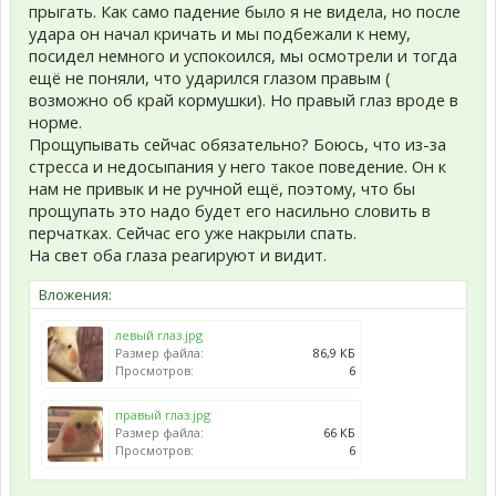
прыгать. Как само падение было я не видела, но после
удара он начал кричать и мы подбежали к нему,
посидел немного и успокоился, мы осмотрели и тогда
ещё не поняли, что ударился глазом правым (
возможно об край кормушки). Но правый глаз вроде в
норме.
Прощупывать сейчас обязательно? Боюсь, что из-за
стресса и недосыпания у него такое поведение. Он к
нам не привык и не ручной ещё, поэтому, что бы
прощупать это надо будет его насильно словить в
перчатках. Сейчас его уже накрыли спать.
На свет оба глаза реагируют и видит.
Вложения:
левый глаз.jpg
Размер файла:
86,9 КБ
Просмотров:
6
правый глаз.jpg
Размер файла:
66 КБ
Просмотров:
6