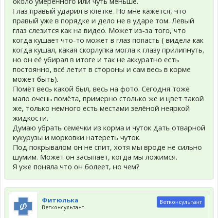
около умеренного или чуть меньше.
Глаз правый ударил в клетке. Но мне кажется, что
правый уже в порядке и дело не в ударе том. Левый
глаз слезится как на видео. Может из-за того, что
когда кушает что-то может в глаз попасть ( видела как
когда кушал, какая скорлупка могла к глазу прилипнуть,
но он её убирал в итоге и так не аккуратно есть
постоянно, всё летит в стороны и сам весь в корме
может быть).
Помёт весь какой был, весь на фото. Сегодня тоже
мало очень помёта, примерно столько же и цвет такой
же, только немного есть местами зелёной неяркой
жидкости.
Думаю убрать семечки из корма и чуток дать отварной
кукурузы и морковки натереть чуток.
Под покрывалом он не спит, хотя мы вроде не сильно
шумим. Может он засыпает, когда мы ложимся.
Я уже поняла что он болеет, но чем?
Фитюлька
Ветконсультант
Ветконсультант