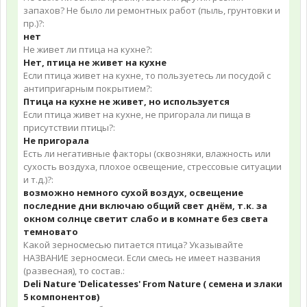
запахов? Не было ли ремонтных работ (пыль, грунтовки и
пр.)?:
нет
Не живет ли птица на кухне?:
Нет, птица не живет на кухне
Если птица живет на кухне, то пользуетесь ли посудой с
антипригарным покрытием?:
Птица на кухне не живет, но используется
Если птица живет на кухне, не пригорала ли пища в
присутствии птицы?:
Не пригорала
Есть ли негативные факторы (сквозняки, влажность или
сухость воздуха, плохое освещение, стрессовые ситуации
и т.д.)?:
возможно немного сухой воздух, освещение
последние дни включаю общий свет днём, т.к. за
окном солнце светит слабо и в комнате без света
темновато
Какой зерносмесью питается птица? Указывайте
НАЗВАНИЕ зерносмеси. Если смесь не имеет названия
(развесная), то состав.:
Deli Nature 'Delicatesses' From Nature ( семена и злаки
5 компонентов)