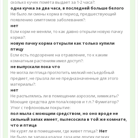
сколько кучек помёта выдает за 1-2 часа?:
одна кучка за два часа, в последней больше белого
Не было ли смены корма в период, предшествующий
появлению симптомов заболевания?:
нет
Если корм не меняли, то как давно открыли новую пачку
корма?:
новую пачку корма открыли как только купили
птицу
Если есть подозрение на отравление, то к каким
комнатным растениям имел доступ?:
не выпускали пока что
Не могла ли птица проглотить мелкий несъедобный
предмет, не грызла ли не предназначенные для этого
материалы?:
нет
Не распылялись ли в помещении аэрозоли, химикаты?
Моющие средства для пола/ковров и т.п.? Фумигатор?
Утюг с тефлоновым покрытие:
пол мыла с моющим средством, но оно вроде не
сильный запах имеет, пылесосила в той же комнате,
что и птица
Не курят ли в помещении, где живет птица?:
Нет
Не было ли запаха краски, газа или других резких