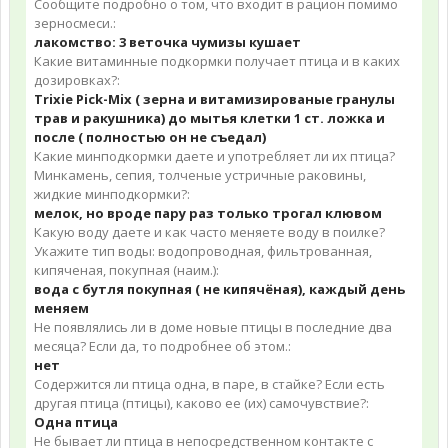
Сообщите подробно о том, что входит в рацион помимо
зерносмеси.:
лакомство: 3 веточка чумизы кушает
Какие витаминные подкормки получает птица и в каких
дозировках?:
Trixie Pick-Mix ( зерна и витамизированые гранулы
трав и ракушника) до мытья клетки 1 ст. ложка и
после ( полностью он не съедал)
Какие минподкормки даете и употребляет ли их птица?
Минкамень, сепия, толченые устричные раковины,
жидкие минподкормки?:
мелок, но вроде пару раз только трогал клювом
Какую воду даете и как часто меняете воду в поилке?
Укажите тип воды: водопроводная, фильтрованная,
кипяченая, покупная (наим.):
вода с бутля покупная ( не кипячёная), каждый день
меняем
Не появлялись ли в доме новые птицы в последние два
месяца? Если да, то подробнее об этом.:
нет
Содержится ли птица одна, в паре, в стайке? Если есть
другая птица (птицы), каково ее (их) самочувствие?:
Одна птица
Не бывает ли птица в непосредственном контакте с