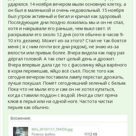
ударялся. 14 ноября вечером мыли основную клетку, а
он был в маленькой и очень недовольный. 15 ноября
был утром активный и бегал и кричал как здоровый.
Последующие дни поздно ложились мы и он не спал,
хотя и накрывали его раньше, чем выкл свет. И
раскрывали его около 12 дня (хотя обычно в часов 9-
10 это делаем). Может из-за этого? Стал не так боятся
меня ( я с ним почти все дни рядом), не знаю из-за
вялости или привык более. Вчера видела как пару раз
дёргал головой. А так спит целый день и дрожит.
Вчера впервые дала где то с фасолинку яйца варёного
в корм перемешав, яйцо всё съел. После того как
сегодня вечером поставила лампу перестал дрожать,
лучше покушал. Помёт сегодняшний зеленый с белым.
Пока что не мыли его и сам он не хотел купаться,
когда ставили поддон с водой. Иногда спит пряча
клюв в перья или на одной ноге. Частота чистки
перьев как обычно.
Вложения:
IMG_20161117_194726.jpg
Размер файла:
117,2 КБ