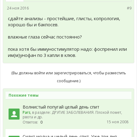
24 ноя 2016
#9
сдайте анализы - простейшие, глисты, копрология,
хорошо бы и бакпосев.
влажные глаза сейчас постоянно?
пока хотя бы иммуностимулятор надо: фоспренил или
им(м)унофан по 3 капли в клюв.
(Вы должны войти или зарегистрироваться, чтобы разместить
сообщение.)
Похожие темы
Волнистый попугай целый день спит
Pars
, в разделе:
ДРУГИЕ ЗАБОЛЕВАНИЯ. Плохой помет,
рвота и др.
15 ноя 2008
Ответов:
0
Сидит молча и целый день спит. Уже три дня.