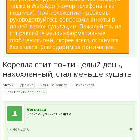
также в WatsApp (номер телефона в её
подписи). При изложении проблемы
руководствуйтесь вопросами анкеты в
нашей ветконсультации. Пожалуйста, не
отправляйте малоинформативные
сообщения, они, скорее всего, останутся
без ответа. Благодарим за понимание.
Корелла спит почти целый день,
нахохленный, стал меньше кушать
Метки:
дрожит
меньше кушает
нахохлился
спит почти весь день
Verctissa
Проклюнувшийся из яйца
17 ноя 2016
#1