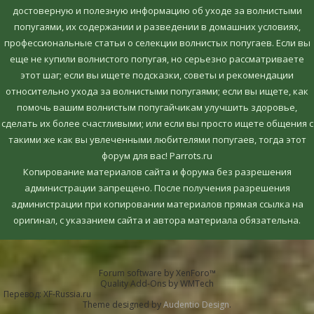
достоверную и полезную информацию об уходе за волнистыми
попугаями, их содержании и разведении в домашних условиях,
профессиональные статьи о селекции волнистых попугаев. Если вы
еще не купили волнистого попугая, но серьезно рассматриваете
этот шаг; если вы ищете подсказки, советы и рекомендации
относительно ухода за волнистыми попугаями; если вы ищете, как
помочь вашим волнистым попугайчикам улучшить здоровье,
сделать их более счастливыми; или если вы просто ищете общения с
такими же как вы увлеченными любителями попугаев, тогда этот
форум для вас! Parrots.ru
Копирование материалов сайта и форума без разрешения
администрации запрещено. После получения разрешения
администрации при копировании материалов прямая ссылка на
оригинал, c указанием сайта и автора материала обязательна.
Forum software by XenForo™
Quality Add-Ons by WMTech
Перевод:
XF-Russia.ru
Theme designed by
Audentio Design
.