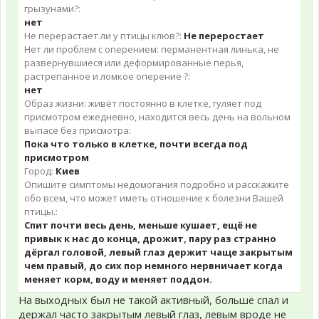
грызунами?:
нет
Не перерастает ли у птицы клюв?:
Не переростает
Нет ли проблем с оперением: перманентная линька, не
развернувшиеся или деформированные перья,
растрепанное и ломкое оперение ?:
нет
Образ жизни: живёт постоянно в клетке, гуляет под
присмотром ежедневно, находится весь день на вольном
выпасе без присмотра:
Пока что только в клетке, почти всегда под
присмотром
Город:
Киев
Опишите симптомы недомогания подробно и расскажите
обо всем, что может иметь отношение к болезни Вашей
птицы.:
Спит почти весь день, меньше кушает, ещё не
привык к нас до конца, дрожит, пару раз странно
дёргал головой, левый глаз держит чаще закрытым
чем правый, до сих пор немного нервничает когда
меняет корм, воду и меняет поддон.
На выходных был не такой активный, больше спал и
держал часто закрытым левый глаз, левым вроде не