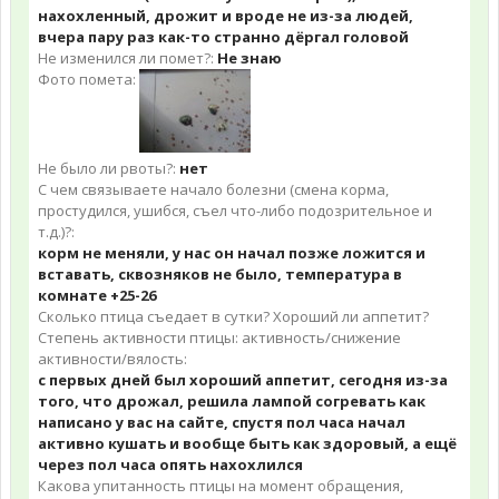
нахохленный, дрожит и вроде не из-за людей,
вчера пару раз как-то странно дёргал головой
Не изменился ли помет?:
Не знаю
Фото помета:
Не было ли рвоты?:
нет
С чем связываете начало болезни (смена корма,
простудился, ушибся, съел что-либо подозрительное и
т.д.)?:
корм не меняли, у нас он начал позже ложится и
вставать, сквозняков не было, температура в
комнате +25-26
Сколько птица съедает в сутки? Хороший ли аппетит?
Степень активности птицы: активность/снижение
активности/вялость:
с первых дней был хороший аппетит, сегодня из-за
того, что дрожал, решила лампой согревать как
написано у вас на сайте, спустя пол часа начал
активно кушать и вообще быть как здоровый, а ещё
через пол часа опять нахохлился
Какова упитанность птицы на момент обращения,