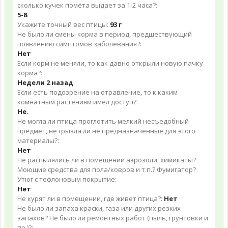
сколько кучек помёта выдает за 1-2 часа?:
5-8
Укажите точный вес птицы:
93 г
Не было ли смены корма в период, предшествующий
появлению симптомов заболевания?:
Нет
Если корм не меняли, то как давно открыли новую пачку
корма?:
Недели 2 назад
Если есть подозрение на отравление, то к каким
комнатным растениям имел доступ?:
Не.
Не могла ли птица проглотить мелкий несъедобный
предмет, не грызла ли не предназначенные для этого
материалы?:
Нет
Не распылялись ли в помещении аэрозоли, химикаты?
Моющие средства для пола/ковров и т.п.? Фумигатор?
Утюг с тефлоновым покрытие:
Нет
Не курят ли в помещении, где живет птица?:
Нет
Не было ли запаха краски, газа или других резких
запахов? Не было ли ремонтных работ (пыль, грунтовки и
пр.)?: