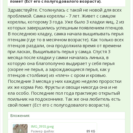
помет (Ест его с полугодовалого возраста).
Здравствуйте. Столкнулась с такой не новой для всех
проблемой. Самка кореллы - 7 лет. Живет с самцом
кореллы, которому 3 года. Уже было 3 кладки яиц, 2 из
которых завершились успешным появлением птенцов.
В последнюю кладку, самка начала выщипывать перья
птенцам (где то в месячном возрасте). Как только всех
птенцов раздали, она продолжила время от времени
при ласках, Выщипывать перья у самца. Спустя 3
месяца после кладки у самки началась линька, в
которую она благополучно выдирает у себя перья
(скорее не перья, а зарождающиеся перья, как у
птенцов-столбики) из «плеч» с ором и кровью.
Последние 3 месяца у них каждую неделю проростки
их же корма Рио. Фрукты и овощи никогда она и не
ела особо. Последние пол года практикую открытый
поильник на подоконнике. Так же она любитель есть
свой помет (Ест его с полугодовалого возраста).
Вложения:
IMG_3955.jpeg
Размер файла:
89 КБ