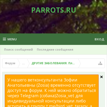
PARROTS.RU
MENU
ВХОД
Поиск сообщений
Последние сообщения
Форум
...
ДРУГИЕ ЗАБОЛЕВАНИЯ. Плохой помет, рвота и д
У нашего ветконсультанта Зофии
Анатольевны (Zosia) временно отсутствует
доступ на форум. К ней можно обратиться
через Telegram (собака)Zosia_vet для
индивидуальной консультации либо
вступить в группу t.me/bird_vet_terapy, а