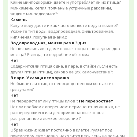
Какие минподкормки даете и употребляет ли их птица?
Минкамень, сепия, толченые устричные раковины,
жидкие минподкормки?:
Камень
Какую воду даете и как часто меняете воду в поилке?
Укажите тип воды: водопроводная, фильтрованная,
кипяченая, покупная (наим.):
Водопроводная, меняю раз в 3 дня
Не появлялись ли в доме новые птицы в последние два
месяца? Если да, то подробнее об этом.:
Нет
Содержится ли птица одна, в паре, в стайке? Если есть
другая птица (птицы), каково ее (их) самочувствие?:
В паре. У самца все хорошо
Не бывает ли птица в непосредственном контакте с
грызунами?:
Нет
Не перерастает ли у птицы клюв?:
Не переростает
Нет ли проблем с оперением: перманентная линька, не
развернувшиеся или деформированные перья,
растрепанное и ломкое оперение ?:
Нет
Образ жизни: живёт постоянно в клетке, гуляет под
присмотром ежедневно, находится весь день на вольном