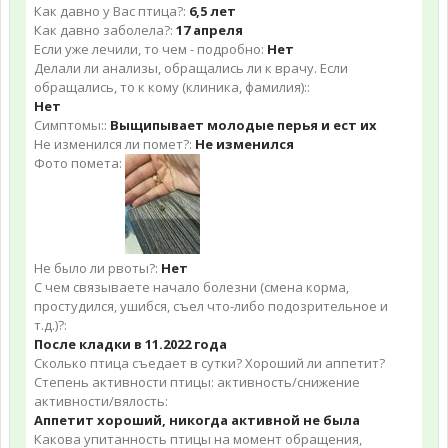
Как давно у Вас птица?:
6,5 лет
Как давно заболела?:
17 апреля
Если уже лечили, то чем - подробно:
Нет
Делали ли анализы, обращались ли к врачу. Если
обращались, то к кому (клиника, фамилия)::
Нет
Симптомы::
Выщипывает молодые перья и ест их
Не изменился ли помет?:
Не изменился
Фото помета:
Не было ли рвоты?:
Нет
С чем связываете начало болезни (смена корма,
простудился, ушибся, съел что-либо подозрительное и
т.д.)?:
После кладки в 11.2022 года
Сколько птица съедает в сутки? Хороший ли аппетит?
Степень активности птицы: активность/снижение
активности/вялость:
Аппетит хороший, никогда активной не была
Какова упитанность птицы на момент обращения,