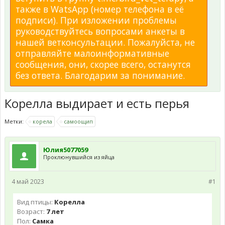
также в WatsApp (номер телефона в её
подписи). При изложении проблемы
руководствуйтесь вопросами анкеты в
нашей ветконсультации. Пожалуйста, не
отправляйте малоинформативные
сообщения, они, скорее всего, останутся
без ответа. Благодарим за понимание.
Корелла выдирает и есть перья
Метки:
корела
самоощип
Юлия5077059
Проклюнувшийся из яйца
4 май 2023
#1
Вид птицы:
Корелла
Возраст:
7 лет
Пол:
Самка