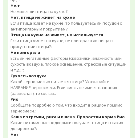
Не.т
Не живет ли птица на кухне?:
Нет, птица не живет на кухне
Если птица живет на кухне, то пользуетесь ли посудой с
антипригарным покрытием?:
Птица на кухне не живет, но используется
Если птица живет на кухне, не пригорала ли пища в
присутствии птицы?:
Не пригорала
Есть ли негативные факторы (сквозняки, влажность или
сухость воздуха, плохое освещение, стрессовые ситуации
и т.д.)?:
Сухость воздуха
Какой зерносмесью питается птица? Указывайте
НАЗВАНИЕ зерносмеси. Если смесь не имеет названия
(развесная), то состав.:
Рио
Сообщите подробно о том, что входит в рацион помимо
зерносмеси.:
Каша из гречки, риса и пшена. Проростки корма Рио
Какие витаминные подкормки получает птица и в каких
дозировках?:
Нет