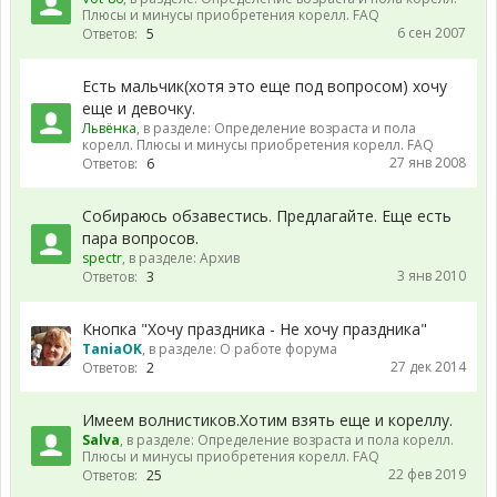
Плюсы и минусы приобретения корелл. FAQ
6 сен 2007
Ответов:
5
Есть мальчик(хотя это еще под вопросом) хочу
еще и девочку.
Львёнка
, в разделе:
Определение возраста и пола
корелл. Плюсы и минусы приобретения корелл. FAQ
27 янв 2008
Ответов:
6
Собираюсь обзавестись. Предлагайте. Еще есть
пара вопросов.
spectr
, в разделе:
Архив
3 янв 2010
Ответов:
3
Кнопка "Хочу праздника - Не хочу праздника"
TaniaOK
, в разделе:
О работе форума
27 дек 2014
Ответов:
2
Имеем волнистиков.Хотим взять еще и кореллу.
Salva
, в разделе:
Определение возраста и пола корелл.
Плюсы и минусы приобретения корелл. FAQ
22 фев 2019
Ответов:
25