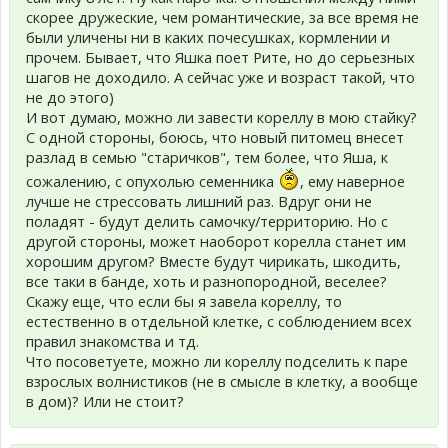
скорее дружеские, чем романтические, за все время не
были уличены ни в каких почесушках, кормлении и
прочем. Бывает, что Яшка поет Рите, но до серьезных
шагов не доходило. А сейчас уже и возраст такой, что
не до этого)
И вот думаю, можно ли завести кореллу в мою стайку?
С одной стороны, боюсь, что новый питомец внесет
разлад в семью "старичков", тем более, что Яша, к
сожалению, с опухолью семенника
, ему наверное
лучше не стрессовать лишний раз. Вдруг они не
поладят - будут делить самочку/территорию. Но с
другой стороны, может наоборот корелла станет им
хорошим другом? Вместе будут чирикать, шкодить,
все таки в банде, хоть и разнопородной, веселее?
Скажу еще, что если бы я завела кореллу, то
естественно в отдельной клетке, с соблюдением всех
правил знакомства и тд.
Что посоветуете, можно ли кореллу подселить к паре
взрослых волнистиков (не в смысле в клетку, а вообще
в дом)? Или не стоит?