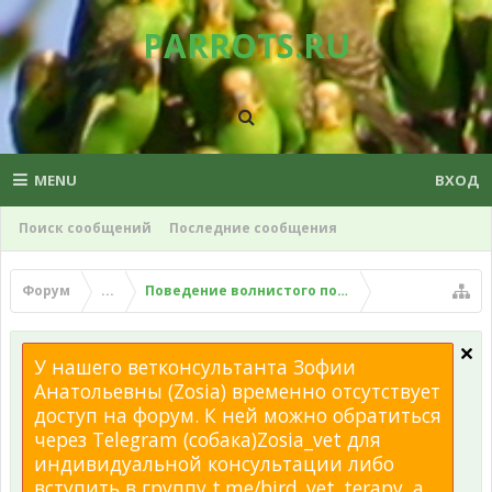
PARROTS.RU
MENU
ВХОД
Поиск сообщений
Последние сообщения
Форум
...
Поведение волнистого попугая
У нашего ветконсультанта Зофии
Анатольевны (Zosia) временно отсутствует
доступ на форум. К ней можно обратиться
через Telegram (собака)Zosia_vet для
индивидуальной консультации либо
вступить в группу t.me/bird_vet_terapy, а