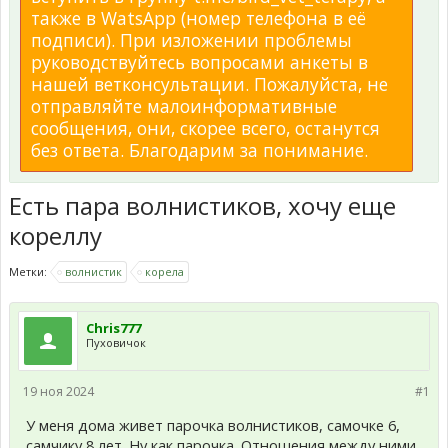
также в WatsApp (номер телефона в её
подписи). При изложении проблемы
руководствуйтесь вопросами анкеты в
нашей ветконсультации. Пожалуйста, не
отправляйте малоинформативные
сообщения, они, скорее всего, останутся
без ответа. Благодарим за понимание.
Есть пара волнистиков, хочу еще
кореллу
Метки:
волнистик
корела
Chris777
Пуховичок
19 ноя 2024
#1
У меня дома живет парочка волнистиков, самочке 6,
самчику 8 лет. Ну как парочка. Отношения между ними