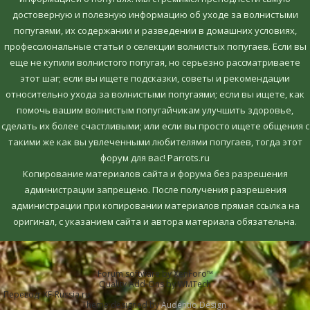
достоверную и полезную информацию об уходе за волнистыми
попугаями, их содержании и разведении в домашних условиях,
профессиональные статьи о селекции волнистых попугаев. Если вы
еще не купили волнистого попугая, но серьезно рассматриваете
этот шаг; если вы ищете подсказки, советы и рекомендации
относительно ухода за волнистыми попугаями; если вы ищете, как
помочь вашим волнистым попугайчикам улучшить здоровье,
сделать их более счастливыми; или если вы просто ищете общения с
такими же как вы увлеченными любителями попугаев, тогда этот
форум для вас! Parrots.ru
Копирование материалов сайта и форума без разрешения
администрации запрещено. После получения разрешения
администрации при копировании материалов прямая ссылка на
оригинал, c указанием сайта и автора материала обязательна.
Forum software by XenForo™
Quality Add-Ons by WMTech
Перевод:
XF-Russia.ru
Theme designed by
Audentio Design
.