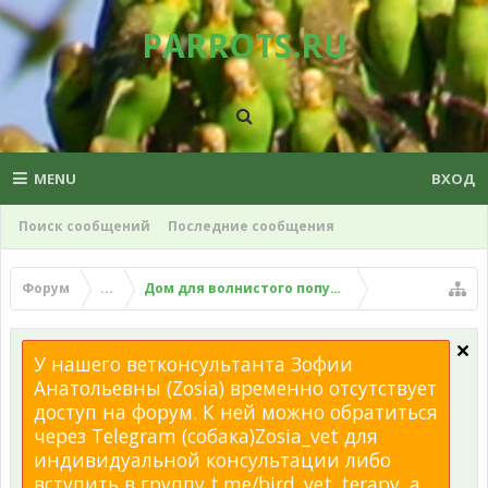
PARROTS.RU
MENU
ВХОД
Поиск сообщений
Последние сообщения
Форум
...
Дом для волнистого попугая
У нашего ветконсультанта Зофии
Анатольевны (Zosia) временно отсутствует
доступ на форум. К ней можно обратиться
через Telegram (собака)Zosia_vet для
индивидуальной консультации либо
вступить в группу t.me/bird_vet_terapy, а