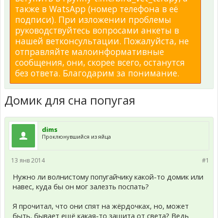
также в WatsApp (номер телефона в её
подписи). При изложении проблемы
руководствуйтесь вопросами анкеты в
нашей ветконсультации. Пожалуйста, не
отправляйте малоинформативные
сообщения, они, скорее всего, останутся
без ответа. Благодарим за понимание.
Домик для сна попугая
dims
Проклюнувшийся из яйца
13 янв 2014
#1
Нужно ли волнистому попугайчику какой-то домик или
навес, куда бы он мог залезть поспать?
Я прочитал, что они спят на жёрдочках, но, может
быть, бывает ещё какая-то защита от света? Ведь