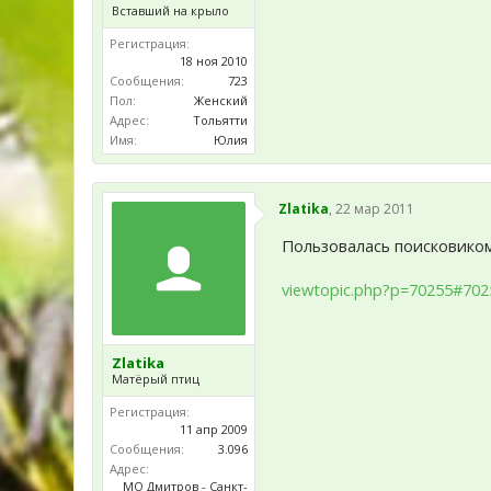
Вставший на крыло
Регистрация:
18 ноя 2010
Сообщения:
723
Пол:
Женский
Адрес:
Тольятти
Имя:
Юлия
Zlatika
,
22 мар 2011
Пользовалась поисковико
viewtopic.php?p=70255#702
Zlatika
Матёрый птиц
Регистрация:
11 апр 2009
Сообщения:
3.096
Адрес:
МО Дмитров - Санкт-