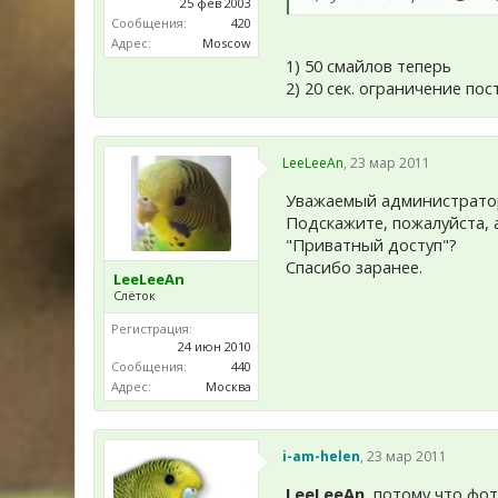
25 фев 2003
Сообщения:
420
Адрес:
Moscow
1) 50 смайлов теперь
2) 20 сек. ограничение пос
LeeLeeAn
,
23 мар 2011
Уважаемый администрато
Подскажите, пожалуйста, 
"Приватный доступ"?
Спасибо заранее.
LeeLeeAn
Слёток
Регистрация:
24 июн 2010
Сообщения:
440
Адрес:
Москва
i-am-helen
,
23 мар 2011
LeeLeeAn
, потому что фот