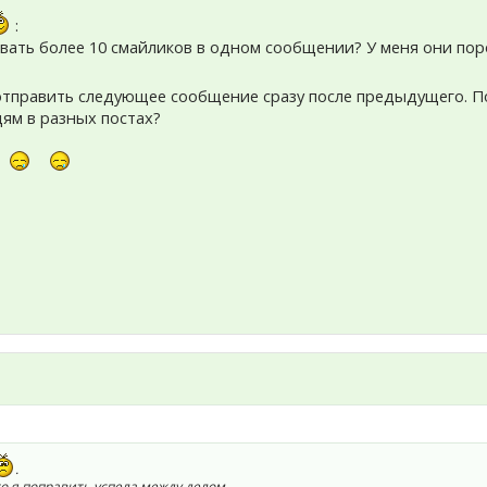
:
овать более 10 смайликов в одном сообщении? У меня они пор
отправить следующее сообщение сразу после предыдущего. По
ям в разных постах?
.
то я поправить успела между делом.