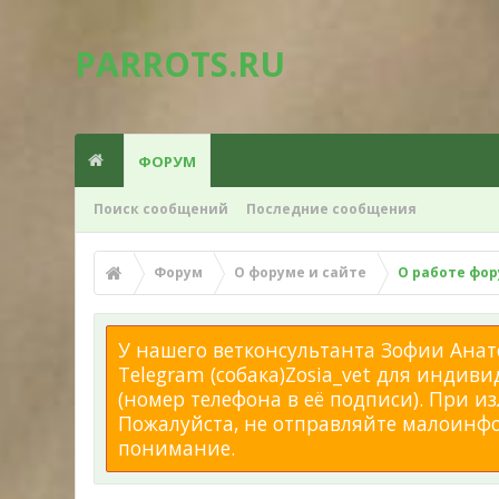
PARROTS.RU
ФОРУМ
Поиск сообщений
Последние сообщения
Форум
О форуме и сайте
О работе фо
У нашего ветконсультанта Зофии Анато
Telegram (собака)Zosia_vet для индиви
(номер телефона в её подписи). При 
Пожалуйста, не отправляйте малоинфор
понимание.