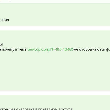
тавил
р!
а почему в теме
viewtopic.php?f=4&t=13460
не отображаются фо
ографии у человека в приватном доступе ...