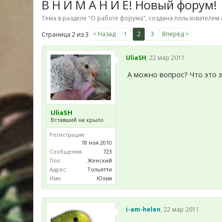
В Н И М А Н И Е! Новый форум!
Тема в разделе "
О работе форума
", создана пользователем
< Назад
1
2
3
Вперёд >
Страница 2 из 3
UliaSH
,
22 мар 2011
А можно вопрос? Что это 
UliaSH
Вставший на крыло
Регистрация:
18 ноя 2010
Сообщения:
723
Пол:
Женский
Адрес:
Тольятти
Имя:
Юлия
i-am-helen
,
22 мар 2011