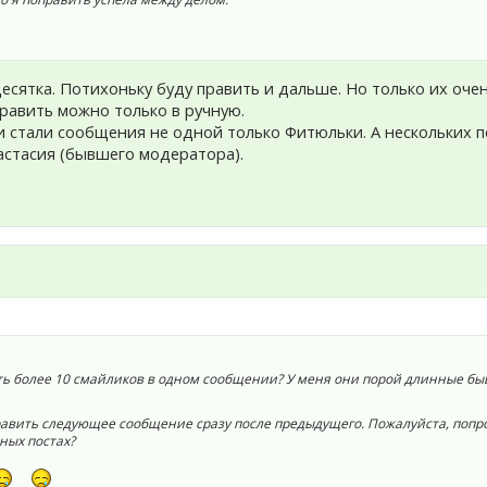
есятка. Потихоньку буду править и дальше. Но только их оче
править можно только в ручную.
 стали сообщения не одной только Фитюльки. А нескольких 
астасия (бывшего модератора).
ть более 10 смайликов в одном сообщении? У меня они порой длинные быва
равить следующее сообщение сразу после предыдущего. Пожалуйста, попроб
ных постах?