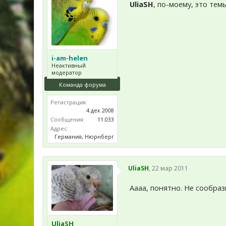
UliaSH
, по-моему, это тем
i-am-helen
Неактивный
модератор
Команда форума
Регистрация:
4 дек 2008
Сообщения:
11.033
Адрес:
Германия, Нюрнберг
UliaSH
,
22 мар 2011
Аааа, понятно. Не сообра
UliaSH