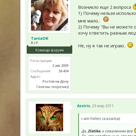
Возникло еще 2 вопроса
1) Почему нельзя использ
мне мало..
2) Почему "Вы не можете 
хочу ответить разным люд
TaniaOK
R.I.P.
Не, ну я так не играю..
Команда форума
Регистрация:
2 авг 2009
Сообщения:
56.434
Адрес:
Ростов-на-Дону
Генетик-теоретик))
Assiris
,
23 мар 2011
i-am-helen сказал(а):
Да,
Zlatika
, к сожалению все
Те, что читабельные, это то ч