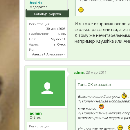
Assiris
Модератор
Команда форума
И я тоже исправил около д
Регистрация:
сколько расстянется, а ис
30 июн 2008
Сообщения:
6.786
К тому же нечитабельными
Пол:
Мужской
например Ksyushka или Ан
Адрес:
г. Омск
Имя:
Алексей Алексеевич
admin
,
23 мар 2011
TaniaOK сказал(а):
Возникло еще 2 вопроса
:
1) Почему нельзя использова
мне мало..
admin
2) Почему "Вы не можете отп
Слёток
ответить разным людям в раз
Регистрация:
Не, ну я так не играю..