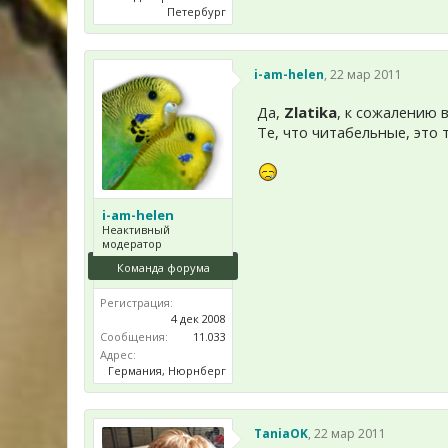
Петербург
i-am-helen
,
22 мар 2011
Да,
Zlatika
, к сожалению 
Те, что читабельные, это 
i-am-helen
Неактивный
модератор
Команда форума
Регистрация:
4 дек 2008
Сообщения:
11.033
Адрес:
Германия, Нюрнберг
TaniaOK
,
22 мар 2011