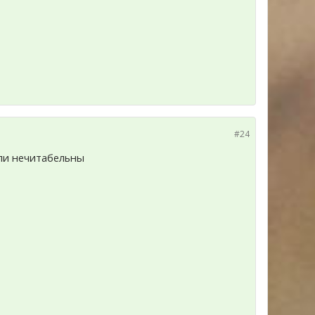
#24
али нечитабельны