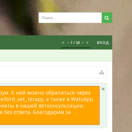
1
/
20
ВХОД
рум. К ней можно обратиться через
/bird_vet_terapy, а также в WatsApp
нкеты в нашей ветконсультации.
 без ответа. Благодарим за