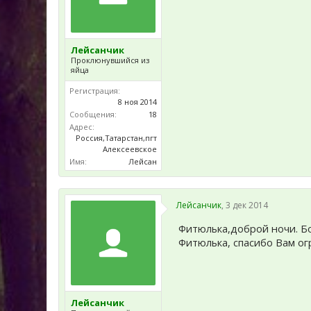
Лейсанчик
Проклюнувшийся из
яйца
Регистрация:
8 ноя 2014
Сообщения:
18
Адрес:
Россия,Татарстан,пгт
Алексеевское
Имя:
Лейсан
Лейсанчик
,
3 дек 2014
Фитюлька,доброй ночи. Бо
Фитюлька, спасибо Вам огр
Лейсанчик