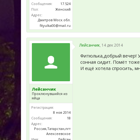
Сообщения:
17.524
Пол:
Женский
Адрес:
Дмитров Моск.обл.
fityulka00@mail.ru
Лейсанчик
,
14 дек 2014
Фитюлька,добрый вечер! У 
сонная сидит. Помёт тоже
И ещё хотела спросить, м
Лейсанчик
Проклюнувшийся из
яйца
Регистрация:
8 ноя 2014
Сообщения:
18
Адрес:
Россия,Татарстан,пгт
Алексеевское
Имя:
Лейсан