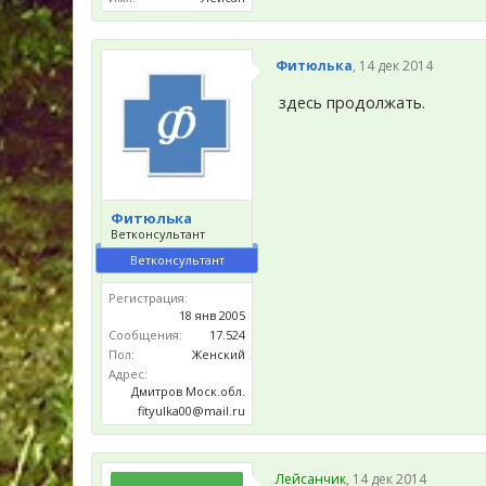
Фитюлька
,
14 дек 2014
здесь продолжать.
Фитюлька
Ветконсультант
Ветконсультант
Регистрация:
18 янв 2005
Сообщения:
17.524
Пол:
Женский
Адрес:
Дмитров Моск.обл.
fityulka00@mail.ru
Лейсанчик
,
14 дек 2014