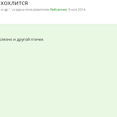
 хохлится
 и др.
", создана пользователем
Лейсанчик
,
8 ноя 2014
.
олезно и другой птичке.