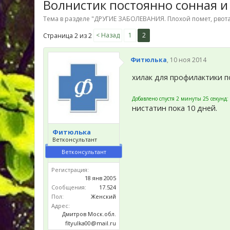
Волнистик постоянно сонная и
Тема в разделе "
ДРУГИЕ ЗАБОЛЕВАНИЯ. Плохой помет, рвота
< Назад
1
2
Страница 2 из 2
Фитюлька
,
10 ноя 2014
хилак для профилактики п
Добавлено спустя 2 минуты 25 секунд:
нистатин пока 10 дней.
Фитюлька
Ветконсультант
Ветконсультант
Регистрация:
18 янв 2005
Сообщения:
17.524
Пол:
Женский
Адрес:
Дмитров Моск.обл.
fityulka00@mail.ru