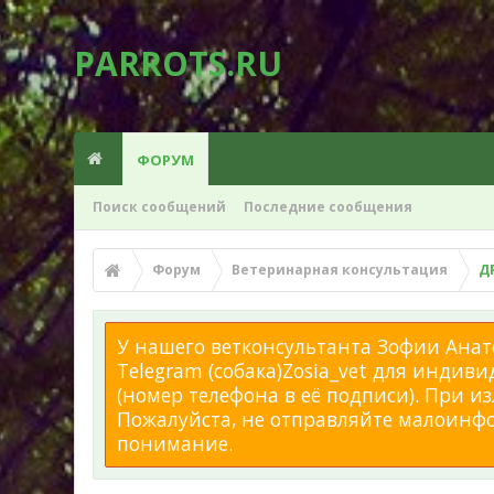
PARROTS.RU
ФОРУМ
Поиск сообщений
Последние сообщения
Форум
Ветеринарная консультация
Д
У нашего ветконсультанта Зофии Анато
Telegram (собака)Zosia_vet для индиви
(номер телефона в её подписи). При 
Пожалуйста, не отправляйте малоинфор
понимание.