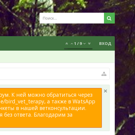
1
/
9
ВХОД
рум. К ней можно обратиться через
/bird_vet_terapy, а также в WatsApp
нкеты в нашей ветконсультации.
 без ответа. Благодарим за