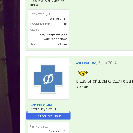
Проклюнувшийся из
яйца
Регистрация:
8 ноя 2014
Сообщения:
18
Адрес:
Россия,Татарстан,пгт
Алексеевское
Имя:
Лейсан
Фитюлька
,
3 дек 2014
в дальнейшем следите за 
хилак.
Фитюлька
Ветконсультант
Ветконсультант
Регистрация:
18 янв 2005