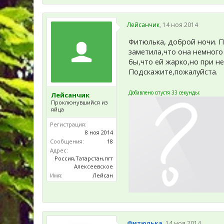
Лейсанчик
,
14 ноя 2014
Фитюлька, доброй ночи. П
заметила,что она немного
бы,что ей жарко,но при н
Подскажите,пожалуйста.
Добавлено спустя 33 секунды:
Лейсанчик
Проклюнувшийся из
яйца
Регистрация:
8 ноя 2014
Сообщения:
18
Адрес:
Россия,Татарстан,пгт
Алексеевское
Имя:
Лейсан
Фитюлька
,
14 ноя 2014