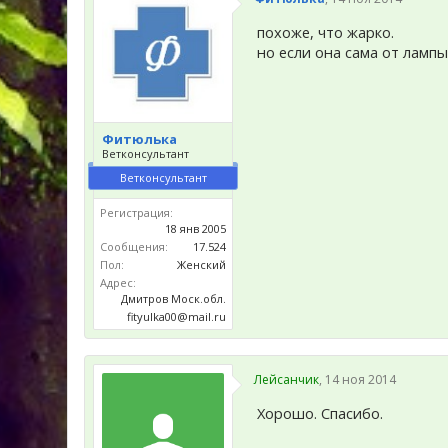
похоже, что жарко.
но если она сама от лампы
Фитюлька
Ветконсультант
Ветконсультант
Регистрация:
18 янв 2005
Сообщения:
17.524
Пол:
Женский
Адрес:
Дмитров Моск.обл.
fityulka00@mail.ru
Лейсанчик
,
14 ноя 2014
Хорошо. Спасибо.