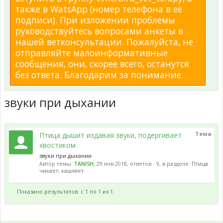
также в WatsApp (номер телефона в её
подписи). При изложении проблемы
руководствуйтесь вопросами анкеты в
нашей ветконсультации. Пожалуйста, не
отправляйте малоинформативные
сообщения, они, скорее всего, останутся
без ответа. Благодарим за понимание.
звуки при дыхании
Тема
Птица дышит издавая звуки, подергивает
хвостиком
звуки при дыхании
Автор темы:
TANISH
,
29 янв 2018
, ответов - 9, в разделе:
Птица
чихает, кашляет
Показано результатов: с 1 по 1 из 1.