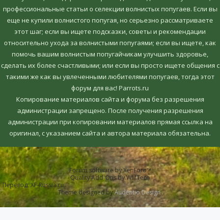
профессиональные статьи о селекции волнистых попугаев. Если вы
еще не купили волнистого попугая, но серьезно рассматриваете
этот шаг; если вы ищете подсказки, советы и рекомендации
относительно ухода за волнистыми попугаями; если вы ищете, как
помочь вашим волнистым попугайчикам улучшить здоровье,
сделать их более счастливыми; или если вы просто ищете общения с
такими же как вы увлеченными любителями попугаев, тогда этот
форум для вас! Parrots.ru
Копирование материалов сайта и форума без разрешения
администрации запрещено. После получения разрешения
администрации при копировании материалов прямая ссылка на
оригинал, c указанием сайта и автора материала обязательна.
Forum software by XenForo™
Quality Add-Ons by WMTech
Перевод:
XF-Russia.ru
Theme designed by
Audentio Design
.