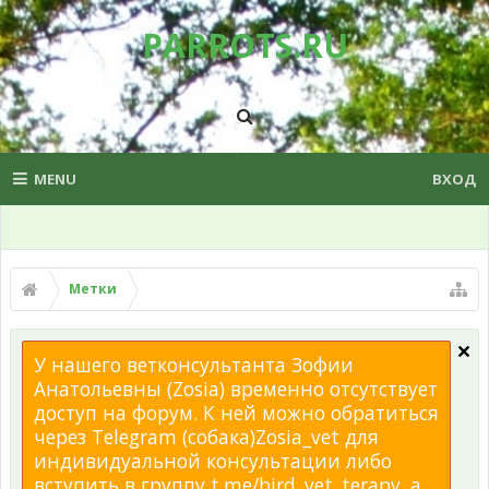
PARROTS.RU
MENU
ВХОД
Метки
У нашего ветконсультанта Зофии
Анатольевны (Zosia) временно отсутствует
доступ на форум. К ней можно обратиться
через Telegram (собака)Zosia_vet для
индивидуальной консультации либо
вступить в группу t.me/bird_vet_terapy, а