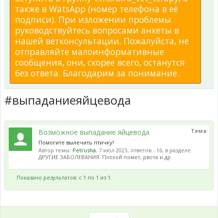
также в WatsApp (номер телефона в её
подписи). При изложении проблемы
руководствуйтесь вопросами анкеты в
нашей ветконсультации. Пожалуйста, не
отправляйте малоинформативные
сообщения, они, скорее всего, останутся
без ответа. Благодарим за понимание.
#выпаданиеяйцевода
Тема
Возможное выпадание яйцевода
Помогите вылечить птичку!
Автор темы:
Petrusha
,
7 июл 2023
, ответов - 16, в разделе:
ДРУГИЕ ЗАБОЛЕВАНИЯ. Плохой помет, рвота и др.
Показано результатов: с 1 по 1 из 1.