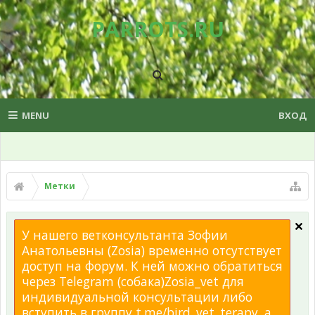
PARROTS.RU
MENU
ВХОД
Метки
У нашего ветконсультанта Зофии
Анатольевны (Zosia) временно отсутствует
доступ на форум. К ней можно обратиться
через Telegram (собака)Zosia_vet для
индивидуальной консультации либо
вступить в группу t.me/bird_vet_terapy, а