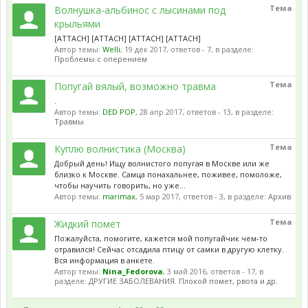
Тема
Волнушка-альбинос с лысинами под
крыльями
[ATTACH] [ATTACH] [ATTACH] [ATTACH]
Автор темы:
Welli
,
19 дек 2017
, ответов - 7, в разделе:
Проблемы с оперением
Тема
Попугай вялый, возможно травма
.
Автор темы:
DED POP
,
28 апр 2017
, ответов - 13, в разделе:
Травмы
Тема
Куплю волнистика (Москва)
Добрый день! Ищу волнистого попугая в Москве или же
близко к Москве. Самца понахальнее, поживее, помоложе,
чтобы научить говорить, но уже...
Автор темы:
marimax
,
5 мар 2017
, ответов - 3, в разделе:
Архив
Тема
Жидкий помет
Пожалуйста, помогите, кажется мой попугайчик чем-то
отравился! Сейчас отсадила птицу от самки в другую клетку.
Вся информация в анкете.
Автор темы:
Nina_Fedorova
,
3 май 2016
, ответов - 17, в
разделе:
ДРУГИЕ ЗАБОЛЕВАНИЯ. Плохой помет, рвота и др.