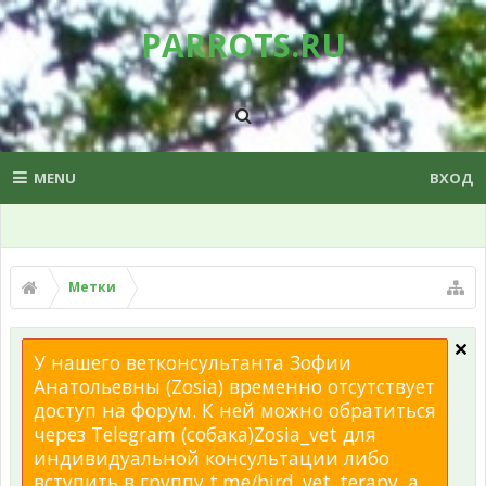
PARROTS.RU
MENU
ВХОД
Метки
У нашего ветконсультанта Зофии
Анатольевны (Zosia) временно отсутствует
доступ на форум. К ней можно обратиться
через Telegram (собака)Zosia_vet для
индивидуальной консультации либо
вступить в группу t.me/bird_vet_terapy, а