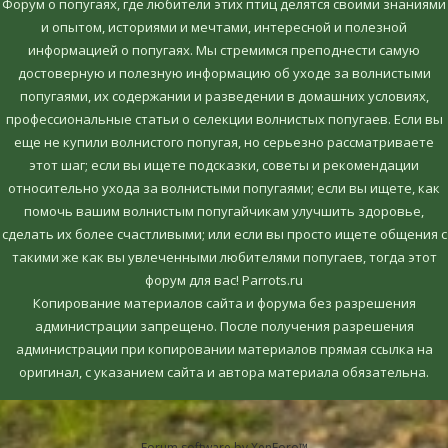
Форум о попугаях, где любители этих птиц делятся своими знаниями
и опытом, историями и мечтами, интересной и полезной
информацией о попугаях. Мы стремимся преподнести самую
достоверную и полезную информацию об уходе за волнистыми
попугаями, их содержании и разведении в домашних условиях,
профессиональные статьи о селекции волнистых попугаев. Если вы
еще не купили волнистого попугая, но серьезно рассматриваете
этот шаг; если вы ищете подсказки, советы и рекомендации
относительно ухода за волнистыми попугаями; если вы ищете, как
помочь вашим волнистым попугайчикам улучшить здоровье,
сделать их более счастливыми; или если вы просто ищете общения с
такими же как вы увлеченными любителями попугаев, тогда этот
форум для вас! Parrots.ru
Копирование материалов сайта и форума без разрешения
администрации запрещено. После получения разрешения
администрации при копировании материалов прямая ссылка на
оригинал, c указанием сайта и автора материала обязательна.
Forum software by XenForo™