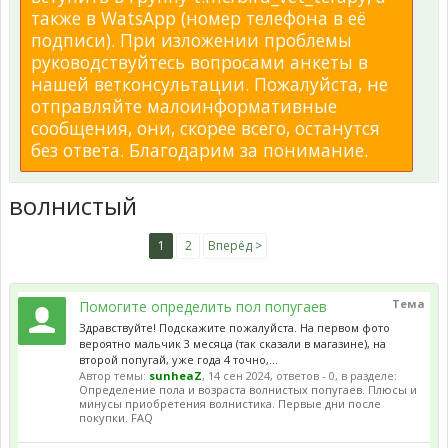
также в WatsApp (номер телефона в её
подписи). При изложении проблемы
руководствуйтесь вопросами анкеты в
нашей ветконсультации. Пожалуйста, не
отправляйте малоинформативные
сообщения, они, скорее всего, останутся
без ответа. Благодарим за понимание.
волнистый
1
2
Вперёд >
Тема
Помогите определить пол попугаев
Здравствуйте! Подскажите пожалуйста. На первом фото
вероятно мальчик 3 месяца (так сказали в магазине), на
второй попугай, уже года 4 точно,...
Автор темы:
sunheaZ
,
14 сен 2024
, ответов - 0, в разделе:
Определение пола и возраста волнистых попугаев. Плюсы и
минусы приобретения волнистика. Первые дни после
покупки. FAQ