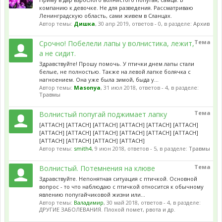
компанию к девочке. Не для разведения. Рассматриваю
Ленинградскую область, сами живем в Сланцах.
Автор темы:
Дишка
,
30 апр 2019
, ответов - 0, в разделе:
Архив
Тема
Срочно! Побелели лапы у волнистика, лежит,
а не сидит.
Здравствуйте! Прошу помочь. У птички днем лапы стали
белые, не полностью. Также на левой лапке болячка с
нагноением. Она уже была зимой, быда у...
Автор темы:
Masonya
,
31 июл 2018
, ответов - 4, в разделе:
Травмы
Тема
Волнистый попугай поджимает лапку
[ATTACH] [ATTACH] [ATTACH] [ATTACH] [ATTACH] [ATTACH]
[ATTACH] [ATTACH] [ATTACH] [ATTACH] [ATTACH] [ATTACH]
[ATTACH] [ATTACH] [ATTACH] [ATTACH]
Автор темы:
smith4
,
9 июн 2018
, ответов - 5, в разделе:
Травмы
Тема
Волнистый. Потемнения на клюве
Здравствуйте. Непонятная ситуация с птичкой. Основной
вопрос - то что наблюдаю с птичкой относится к обычному
явлению попугайчиковой жизни или...
Автор темы:
Валадимир
,
30 май 2018
, ответов - 4, в разделе:
ДРУГИЕ ЗАБОЛЕВАНИЯ. Плохой помет, рвота и др.