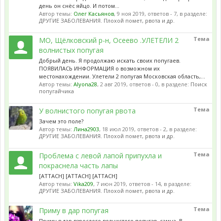
день он снёс яйцо. И потом...
Автор темы:
Олег Касьянов
,
9 ноя 2019
, ответов - 7, в разделе:
ДРУГИЕ ЗАБОЛЕВАНИЯ. Плохой помет, рвота и др.
Тема
МО, Щёлковский р-н, Осеево .УЛЕТЕЛИ 2
волнистых попугая
Добрый день. Я продолжаю искать своих попугаев.
ПОЯВИЛАСЬ ИНФОРМАЦИЯ о возможном их
местонахождении. Улетели 2 попугая Московская область,...
Автор темы:
Alyona28
,
2 авг 2019
, ответов - 0, в разделе:
Поиск
попугайчика
Тема
У волнистого попугая рвота
Зачем это поле?
Автор темы:
Лина2903
,
18 июл 2019
, ответов - 2, в разделе:
ДРУГИЕ ЗАБОЛЕВАНИЯ. Плохой помет, рвота и др.
Тема
Проблема с левой лапой припухла и
покраснела часть лапы
[ATTACH] [ATTACH] [ATTACH]
Автор темы:
Vika209
,
7 июн 2019
, ответов - 14, в разделе:
ДРУГИЕ ЗАБОЛЕВАНИЯ. Плохой помет, рвота и др.
Тема
Приму в дар попугая
Приму в дар взрослого волнистого попугая, самца. В