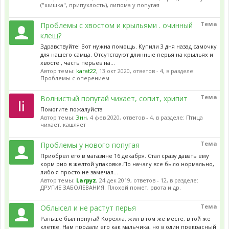
("шишка", припухлость), липома у попугая
Тема
Проблемы с хвостом и крыльями . очинный
клещ?
Здравствуйте! Вот нужна помощь. Купили 3 дня назад самочку
для нашего самца. Отсутствуют длинные перья на крыльях и
хвосте , часть перьев на...
Автор темы:
karat22
,
13 окт 2020
, ответов - 4, в разделе:
Проблемы с оперением
Тема
Волнистый попугай чихает, сопит, хрипит
Помогите пожалуйста
Автор темы:
Энн
,
4 фев 2020
, ответов - 4, в разделе:
Птица
чихает, кашляет
Тема
Проблемы у нового попугая
Приобрел его в магазине 16 декабря. Стал сразу давать ему
корм рио в желтой упаковке.По началу все было нормально,
либо я просто не замечал...
Автор темы:
Larpyz
,
24 дек 2019
, ответов - 12, в разделе:
ДРУГИЕ ЗАБОЛЕВАНИЯ. Плохой помет, рвота и др.
Тема
Облысел и не растут перья
Раньше был попугай Корелла, жил в том же месте, в той же
клетке. Нам продали его как мальчика, но в один прекрасный