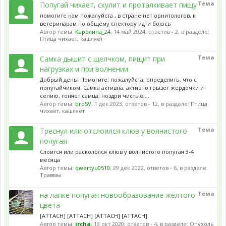
Тема
Попугай чихает, скулит и проталкивает пищу
помогите нам пожалуйста , в стране нет орнитологов, к
ветеринарам по общему спектору идти боюсь
Автор темы:
Каролина_24
,
14 май 2024
, ответов - 2, в разделе:
Птица чихает, кашляет
Тема
Самка дышит с щелчком, пищит при
нагрузках и при волнении
Добрый день! Помогите, пожалуйста, определить, что с
попугайчиком. Самка активна, активно грызет жердочки и
сепию, гоняет самца, ноздри чистые,...
Автор темы:
broSV
,
1 дек 2023
, ответов - 12, в разделе:
Птица
чихает, кашляет
Тема
Треснул или отслоился клюв у волнистого
попугая
Слоится или раскололся клюв у волнистого попугая 3-4
месяца
Автор темы:
qwertyu0510
,
29 дек 2022
, ответов - 6, в разделе:
Травмы
Тема
на лапке попугая новообразование жёлтого
цвета
[ATTACH] [ATTACH] [ATTACH] [ATTACH]
Автор темы:
ircha
,
13 окт 2020
, ответов - 4, в разделе:
Опухоль