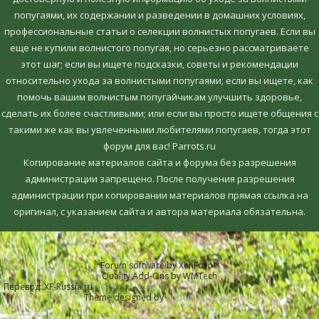
попугаями, их содержании и разведении в домашних условиях,
профессиональные статьи о селекции волнистых попугаев. Если вы
еще не купили волнистого попугая, но серьезно рассматриваете
этот шаг; если вы ищете подсказки, советы и рекомендации
относительно ухода за волнистыми попугаями; если вы ищете, как
помочь вашим волнистым попугайчикам улучшить здоровье,
сделать их более счастливыми; или если вы просто ищете общения с
такими же как вы увлеченными любителями попугаев, тогда этот
форум для вас! Parrots.ru
Копирование материалов сайта и форума без разрешения
администрации запрещено. После получения разрешения
администрации при копировании материалов прямая ссылка на
оригинал, c указанием сайта и автора материала обязательна.
Forum software by XenForo™
Quality Add-Ons by WMTech
Перевод:
XF-Russia.ru
Theme designed by
Audentio Design
.