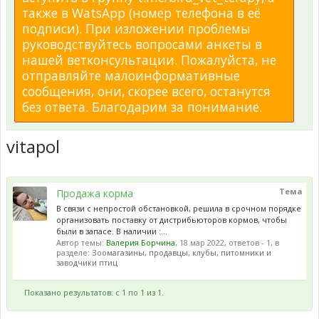
также в WatsApp (номер телефона в её
подписи). При изложении проблемы
руководствуйтесь вопросами анкеты в
нашей ветконсультации. Пожалуйста, не
отправляйте малоинформативные
сообщения, они, скорее всего, останутся
без ответа. Благодарим за понимание.
vitapol
Тема
Продажа корма
В связи с непростой обстановкой, решила в срочном порядке
организовать поставку от дистрибьюторов кормов, чтобы
были в запасе. В наличии :...
Автор темы:
Валерия Борчина
,
18 мар 2022
, ответов - 1, в
разделе:
Зоомагазины, продавцы, клубы, питомники и
заводчики птиц
Показано результатов: с 1 по 1 из 1.