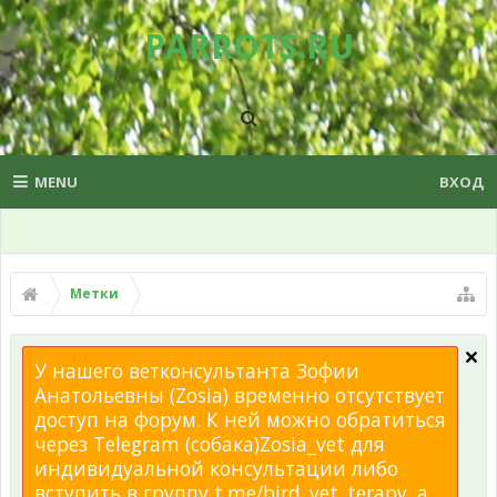
PARROTS.RU
MENU
ВХОД
Метки
У нашего ветконсультанта Зофии
Анатольевны (Zosia) временно отсутствует
доступ на форум. К ней можно обратиться
через Telegram (собака)Zosia_vet для
индивидуальной консультации либо
вступить в группу t.me/bird_vet_terapy, а