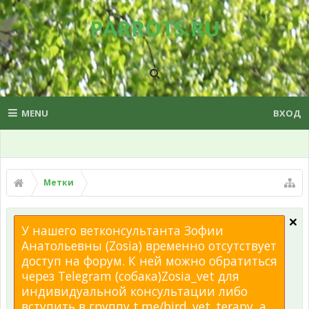
PARROTS.RU
MENU
ВХОД
Метки
У нашего ветконсультанта Зофии
Анатольевны (Zosia) временно отсутствует
доступ на форум. К ней можно обратиться
через Telegram (собака)Zosia_vet для
индивидуальной консультации либо
вступить в группу t.me/bird_vet_terapy, а