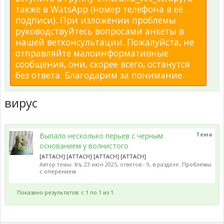
также в WatsApp (номер телефона в её
подписи). При изложении проблемы
руководствуйтесь вопросами анкеты в
нашей ветконсультации. Пожалуйста, не
отправляйте малоинформативные
сообщения, они, скорее всего, останутся
без ответа. Благодарим за понимание.
вирус
Тема
Выпало несколько перьев с черным
основанием у волнистого
[ATTACH] [ATTACH] [ATTACH] [ATTACH]
Автор темы:
Irs
,
23 июн 2025
, ответов - 9, в разделе:
Проблемы
с оперением
Показано результатов: с 1 по 1 из 1.