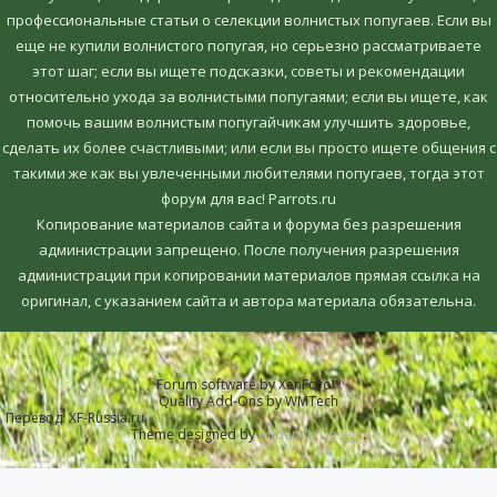
профессиональные статьи о селекции волнистых попугаев. Если вы
еще не купили волнистого попугая, но серьезно рассматриваете
этот шаг; если вы ищете подсказки, советы и рекомендации
относительно ухода за волнистыми попугаями; если вы ищете, как
помочь вашим волнистым попугайчикам улучшить здоровье,
сделать их более счастливыми; или если вы просто ищете общения с
такими же как вы увлеченными любителями попугаев, тогда этот
форум для вас! Parrots.ru
Копирование материалов сайта и форума без разрешения
администрации запрещено. После получения разрешения
администрации при копировании материалов прямая ссылка на
оригинал, c указанием сайта и автора материала обязательна.
Forum software by XenForo™
Quality Add-Ons by WMTech
Перевод:
XF-Russia.ru
Theme designed by
Audentio Design
.