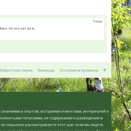
Тема
о. Но его нет ни в...
Обратная связь
Помощь
Условия и правила
ми знаниями и опытом, историями и мечтами, интересной и
олнистыми попугаями, их содержании и разведении в
 но серьезно рассматриваете этот шаг; если вы ищете