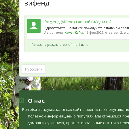
вифенд
Вифенд (Vifend) где найти/купить?
Здравствуйте! Помогите пожалуйста с поиском проти
Автор темы:
Kawai_Kafka
,
16 фев 2022
, ответов - 2, в 
Показано результатов: с 1 по 1 из 1.
Русский
О нас
Parrots.ru задумывался как сайт о волнистых попугаях, 
полезной информацией о попугаях. Мы стремимся пр
домашних условиях, профессиональные статьи о селек