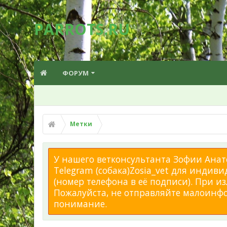
PARROTS.RU
ФОРУМ
Метки
У нашего ветконсультанта Зофии Анато
Telegram (собака)Zosia_vet для индиви
(номер телефона в её подписи). При 
Пожалуйста, не отправляйте малоинфор
понимание.