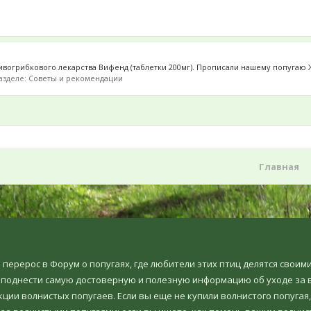
вогрибкового лекарства Вифенд (таблетки 200мг). Прописали нашему попугаю Жак
разделе:
Советы и рекомендации
Главная
но перерос в Форум о попугаях, где любители этих птиц делятся свои
еподнести самую достоверную и полезную информацию об уходе за в
ции волнистых попугаев. Если вы еще не купили волнистого попугая,