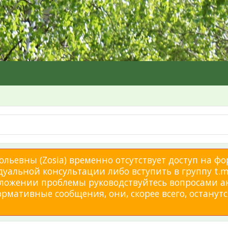
льевны (Zosia) временно отсутствует доступ на фо
дуальной консультации либо вступить в группу t.me
изложении проблемы руководствуйтесь вопросами а
мативные сообщения, они, скорее всего, останутся