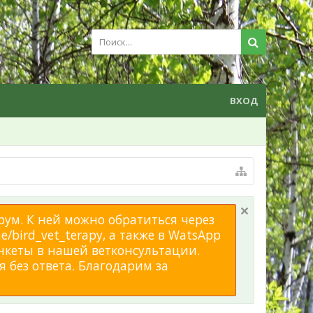
ВХОД
рум. К ней можно обратиться через
/bird_vet_terapy, а также в WatsApp
нкеты в нашей ветконсультации.
 без ответа. Благодарим за