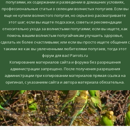
попугаями, их содержании и разведении в домашних условиях,
профессиональные статьи о селекции волнистых попугаев. Если вы
еще не купили волнистого попугая, но серьезно рассматриваете
этот шаг; если вы ищете подсказки, советы и рекомендации
относительно ухода за волнистыми попугаями; если вы ищете, как
помочь вашим волнистым попугайчикам улучшить здоровье,
сделать их более счастливыми; или если вы просто ищете общения с
такими же как вы увлеченными любителями попугаев, тогда этот
форум для вас! Parrots.ru
Копирование материалов сайта и форума без разрешения
администрации запрещено. После получения разрешения
администрации при копировании материалов прямая ссылка на
оригинал, c указанием сайта и автора материала обязательна.
Forum software by XenForo™
Quality Add-Ons by WMTech
Перевод:
XF-Russia.ru
Theme designed by
Audentio Design
.