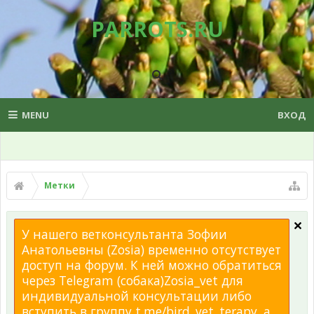
PARROTS.RU
MENU
ВХОД
Метки
У нашего ветконсультанта Зофии
Анатольевны (Zosia) временно отсутствует
доступ на форум. К ней можно обратиться
через Telegram (собака)Zosia_vet для
индивидуальной консультации либо
вступить в группу t.me/bird_vet_terapy, а