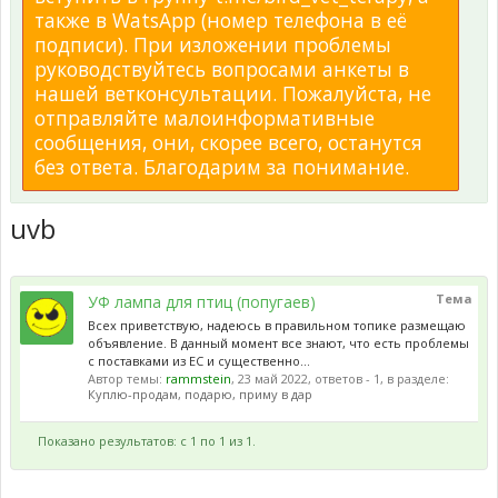
также в WatsApp (номер телефона в её
подписи). При изложении проблемы
руководствуйтесь вопросами анкеты в
нашей ветконсультации. Пожалуйста, не
отправляйте малоинформативные
сообщения, они, скорее всего, останутся
без ответа. Благодарим за понимание.
uvb
Тема
УФ лампа для птиц (попугаев)
Всех приветствую, надеюсь в правильном топике размещаю
объявление. В данный момент все знают, что есть проблемы
с поставками из ЕС и существенно...
Автор темы:
rammstein
,
23 май 2022
, ответов - 1, в разделе:
Куплю-продам, подарю, приму в дар
Показано результатов: с 1 по 1 из 1.