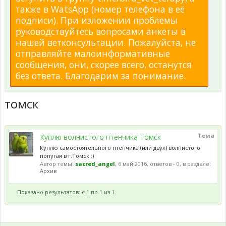
также в WatsApp (номер телефона в её
подписи). При изложении проблемы
руководствуйтесь вопросами анкеты в
нашей ветконсультации. Пожалуйста, не
отправляйте малоинформативные
сообщения, они, скорее всего, останутся
без ответа. Благодарим за понимание.
томск
Тема
Куплю волнистого птенчика Томск
Куплю самостоятельного птенчика (или двух) волнистого
попугая в г.Томск :)
Автор темы:
sacred_angel
,
6 май 2016
, ответов - 0, в разделе:
Архив
Показано результатов: с 1 по 1 из 1.