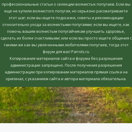
профессиональные статьи о селекции волнистых попугаев. Если вы
еще не купили волнистого попугая, но серьезно рассматриваете
этот шаг; если вы ищете подсказки, советы и рекомендации
относительно ухода за волнистыми попугаями; если вы ищете, как
помочь вашим волнистым попугайчикам улучшить здоровье,
сделать их более счастливыми; или если вы просто ищете общения с
такими же как вы увлеченными любителями попугаев, тогда этот
форум для вас! Parrots.ru
Копирование материалов сайта и форума без разрешения
администрации запрещено. После получения разрешения
администрации при копировании материалов прямая ссылка на
оригинал, c указанием сайта и автора материала обязательна.
Forum software by XenForo™
Quality Add-Ons by WMTech
Перевод:
XF-Russia.ru
Theme designed by
Audentio Design
.