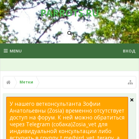
PARROTS.RU
MENU
ВХОД
Метки
У нашего ветконсультанта Зофии
Анатольевны (Zosia) временно отсутствует
доступ на форум. К ней можно обратиться
через Telegram (собака)Zosia_vet для
индивидуальной консультации либо
вступить в группу t.me/bird_vet_terapy, а