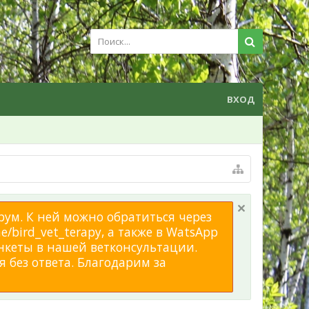
ВХОД
рум. К ней можно обратиться через
/bird_vet_terapy, а также в WatsApp
нкеты в нашей ветконсультации.
 без ответа. Благодарим за