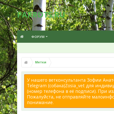
PARROTS.RU
ФОРУМ
Метки
У нашего ветконсультанта Зофии Анато
Telegram (собака)Zosia_vet для индиви
(номер телефона в её подписи). При 
Пожалуйста, не отправляйте малоинфор
понимание.