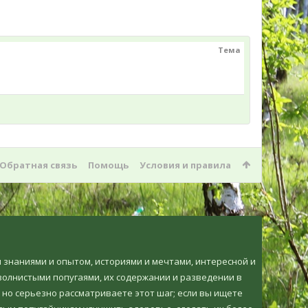
Тема
Обратная связь
Помощь
Условия и правила
ми знаниями и опытом, историями и мечтами, интересной и
олнистыми попугаями, их содержании и разведении в
 но серьезно рассматриваете этот шаг; если вы ищете