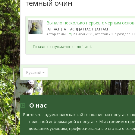
темный очин
Выпало несколько перьев с черным основ
[ATTACH] [ATTACH] [ATTACH] [ATTACH]
Автор темы:
Irs
,
23 июн 2025
, ответов - 9, в разделе:
П
Показано результатов: с 1 по 1 из 1.
Русский
О нас
Parrots.ru задумывался как сайт о волнистых попугаях, 
полезной информацией о попугаях. Мы стремимся пр
домашних условиях, профессиональные статьи о селек