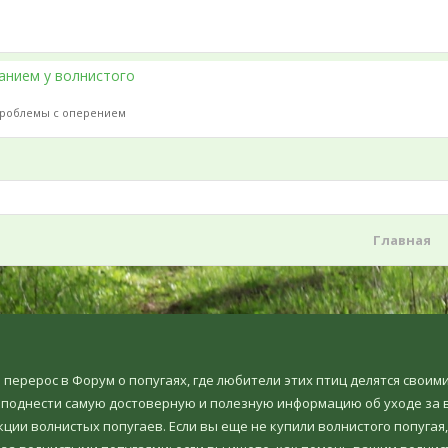
анием у волнистого
роблемы с оперением
Главная
но перерос в Форум о попугаях, где любители этих птиц делятся свои
еподнести самую достоверную и полезную информацию об уходе за в
ции волнистых попугаев. Если вы еще не купили волнистого попугая,