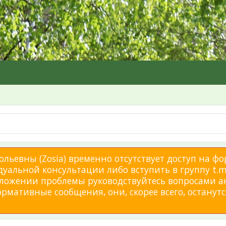
льевны (Zosia) временно отсутствует доступ на фо
дуальной консультации либо вступить в группу t.me
изложении проблемы руководствуйтесь вопросами а
мативные сообщения, они, скорее всего, останутся