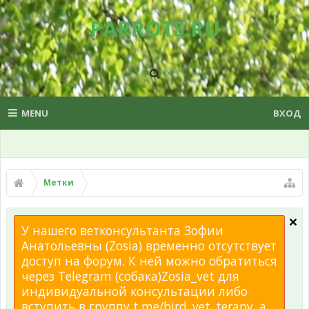
PARROTS.RU
MENU
ВХОД
Метки
У нашего ветконсультанта Зофии
Анатольевны (Zosia) временно отсутствует
доступ на форум. К ней можно обратиться
через Telegram (собака)Zosia_vet для
индивидуальной консультации либо
вступить в группу t.me/bird_vet_terapy, а