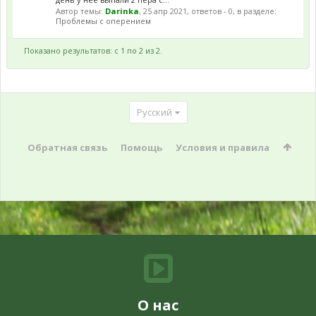
Автор темы:
Darinka
,
25 апр 2021
, ответов - 0, в разделе:
Проблемы с оперением
Показано результатов: с 1 по 2 из 2.
Русский
Обратная связь
Помощь
Условия и правила
О нас