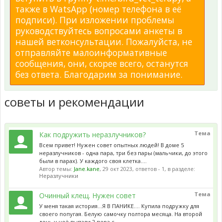
также в WatsApp (номер телефона в её
подписи). При изложении проблемы
руководствуйтесь вопросами анкеты в
нашей ветконсультации. Пожалуйста, не
отправляйте малоинформативные
сообщения, они, скорее всего, останутся
без ответа. Благодарим за понимание.
советы и рекомендации
Тема
Как подружить неразлучников?
Всем привет! Нужен совет опытных людей! В доме 5
неразлучников - одна пара, три без пары (мальчики, до этого
были в парах). У каждого своя клетка....
Автор темы:
Jane.kane
,
29 окт 2023
, ответов - 1, в разделе:
Неразлучники
Тема
Очинный клещ. Нужен совет
У меня такая история...Я В ПАНИКЕ.... Купила подружку для
своего попугая. Белую самочку полтора месяца. На второй
день у неё выпали 2 пера с...