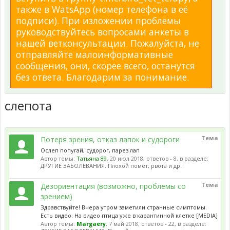
также в WatsApp (номер телефона в её
подписи). При изложении проблемы
руководствуйтесь вопросами анкеты в
нашей ветконсультации. Пожалуйста, не
отправляйте малоинформативные
сообщения, они, скорее всего, останутся
без ответа. Благодарим за понимание.
слепота
Тема
Потеря зрения, отказ лапок и судороги
Ослеп попугай, судорог, парез лап
Автор темы:
Татьяна 89
,
20 июл 2018
, ответов - 8, в разделе:
ДРУГИЕ ЗАБОЛЕВАНИЯ. Плохой помет, рвота и др.
Тема
Дезориентация (возможно, проблемы со
зрением)
Здравствуйте! Вчера утром заметили странные симптомы.
Есть видео. На видео птица уже в карантинной клетке [MEDIA]
Автор темы:
Margaery
,
7 май 2018
, ответов - 22, в разделе: