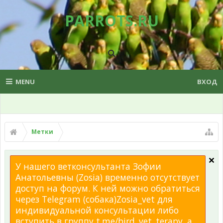
PARROTS.RU
MENU
ВХОД
Метки
У нашего ветконсультанта Зофии
Анатольевны (Zosia) временно отсутствует
доступ на форум. К ней можно обратиться
через Telegram (собака)Zosia_vet для
индивидуальной консультации либо
вступить в группу t.me/bird_vet_terapy, а