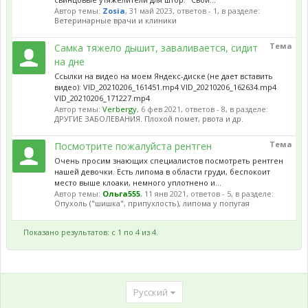
Автор темы:
Zosia
,
31 май 2023
, ответов - 1, в разделе:
Ветеринарные врачи и клиники
Тема
Самка тяжело дышит, заваливается, сидит
на дне
Ссылки на видео на моем Яндекс-диске (не дает вставить
видео): VID_20210206_161451.mp4 VID_20210206_162634.mp4
VID_20210206_171227.mp4
Автор темы:
Verbergy
,
6 фев 2021
, ответов - 8, в разделе:
ДРУГИЕ ЗАБОЛЕВАНИЯ. Плохой помет, рвота и др.
Тема
Посмотрите пожалуйста рентген
Очень просим знающих специалистов посмотреть рентген
нашей девочки. Есть липома в области груди, беспокоит
место выше клоаки, немного уплотнено и...
Автор темы:
Ольга555
,
11 янв 2021
, ответов - 5, в разделе:
Опухоль ("шишка", припухлость), липома у попугая
Показано результатов: с 1 по 4 из 4.
Русский