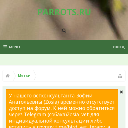
PARROTS.RU
MENU
ВХОД
Метки
У нашего ветконсультанта Зофии
Анатольевны (Zosia) временно отсутствует
доступ на форум. К ней можно обратиться
через Telegram (собака)Zosia_vet для
индивидуальной консультации либо
вступить в группу t.me/bird_vet_terapy, а