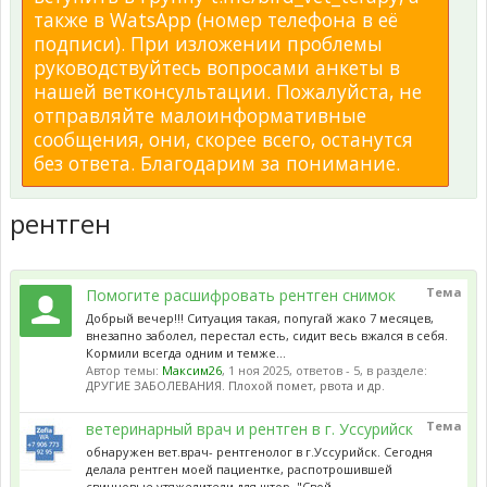
также в WatsApp (номер телефона в её
подписи). При изложении проблемы
руководствуйтесь вопросами анкеты в
нашей ветконсультации. Пожалуйста, не
отправляйте малоинформативные
сообщения, они, скорее всего, останутся
без ответа. Благодарим за понимание.
рентген
Тема
Помогите расшифровать рентген снимок
Добрый вечер!!! Ситуация такая, попугай жако 7 месяцев,
внезапно заболел, перестал есть, сидит весь вжался в себя.
Кормили всегда одним и темже...
Автор темы:
Максим26
,
1 ноя 2025
, ответов - 5, в разделе:
ДРУГИЕ ЗАБОЛЕВАНИЯ. Плохой помет, рвота и др.
Тема
ветеринарный врач и рентген в г. Уссурийск
обнаружен вет.врач- рентгенолог в г.Уссурийск. Сегодня
делала рентген моей пациентке, распотрошившей
свинцовые утяжелители для штор. "Свой...