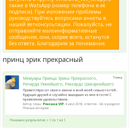
также в WatsApp (номер телефона в её
подписи). При изложении проблемы
руководствуйтесь вопросами анкеты в
нашей ветконсультации. Пожалуйста, не
отправляйте малоинформативные
сообщения, они, скорее всего, останутся
без ответа. Благодарим за понимание.
принц эрик прекрасный
Тема
Мемуары Принца Эрика Прекрасного,
Ричарда Умнейшего, Риккардо Шикарнейшего
Приветствую (от своего имени и всей моей семьи) гостей ,
будущих друзей и случайно зашедших ко мне в гости! С
превеликим удовольствием...
Автор темы:
Роксана VIP
,
4 июл 2018
, ответов - 64, в разделе:
Птичьи истории
Показано результатов: с 1 по 1 из 1.