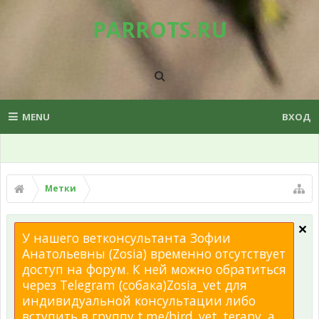
PARROTS.RU
MENU
ВХОД
Метки
У нашего ветконсультанта Зофии
Анатольевны (Zosia) временно отсутствует
доступ на форум. К ней можно обратиться
через Telegram (собака)Zosia_vet для
индивидуальной консультации либо
вступить в группу t.me/bird_vet_terapy, а