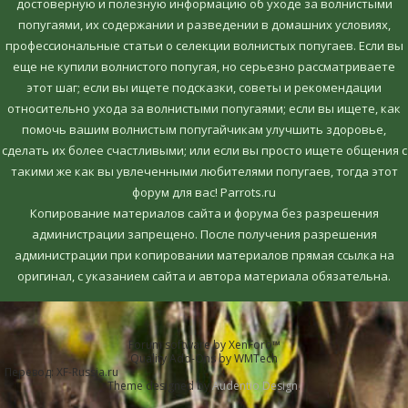
достоверную и полезную информацию об уходе за волнистыми
попугаями, их содержании и разведении в домашних условиях,
профессиональные статьи о селекции волнистых попугаев. Если вы
еще не купили волнистого попугая, но серьезно рассматриваете
этот шаг; если вы ищете подсказки, советы и рекомендации
относительно ухода за волнистыми попугаями; если вы ищете, как
помочь вашим волнистым попугайчикам улучшить здоровье,
сделать их более счастливыми; или если вы просто ищете общения с
такими же как вы увлеченными любителями попугаев, тогда этот
форум для вас! Parrots.ru
Копирование материалов сайта и форума без разрешения
администрации запрещено. После получения разрешения
администрации при копировании материалов прямая ссылка на
оригинал, c указанием сайта и автора материала обязательна.
Forum software by XenForo™
Quality Add-Ons by WMTech
Перевод:
XF-Russia.ru
Theme designed by
Audentio Design
.